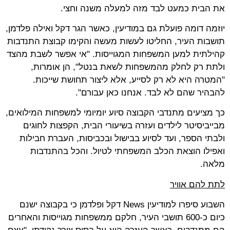
את הבית כמעט לבד מזה למעלה משנה וחצי.
יוזמה דומה פועלת גם במודיעין, כאשר הגר דקל ואילה פלדמן,
תושבות העיר, החליטו לעשות מעשה והקימו קבוצת התנדבות
קהילתית למען המשפחות המגוייסות. "אי אפשר לשבת מהצד
ולתת רק לחלק מהמשפחות לשאת בנטל", הן אומרות,
"המטרה היא לא רק לסייע, אלא ליצור תחושת שייכות.
להבהיר שהם לא לבד. אנחנו כאן עבורם".
כך מציעים מתנדבי הקבוצה סיוע יומיומי למשפחות המילואים,
מבייביסיטר לילדים ועזרה בשיעורי הבית, הקפצות לחוגים
ולבתי הספר, ועד לסיוע בבישול ובכביסות, העברת חבילות
ואפילו הוצאת הכלב המשפחתי לטיול. והכל בהתנדבות
מלאה.
לתת להם אוויר
השבוע סיפרו למודיעין News דקל ופלדמן כי בקבוצה ישנם
כיום כ-600 תושבי העיר, חלקם ממשפחות מגוייסות והאחרים