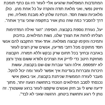
המתנדבות המופלאות שהגיעו אליי לעזור היו גם כתף תומכת
וחיזוק נפשי, ואני מלאת תודה והוקרה על כל אחת מהן. כולן
מלאכיות ונשות חסד. הנתינה שלהן לא מובנת מאליה, ואין
דרך להסביר כמה שזה נותן אוויר בתקופה שהכי צריך אותה".
יעל, נעזרת נוספת בקבוצה, הוסיפה: "הגר ואילה המדהימות
הצליחו לזהות את הצורך שלנו, נשות המילואים, בחיבוק
ותמיכה והקימו קבוצה מופלאה. אחד-אחד התקבצו להם אנשי
חסד מתוקים מכל רחבי מודיעין, אנשים שרק רוצים לעזור
באהבה ובחיוך בכל תחום שרק נבקש וללא תמורה. הקבוצה
מוחזקת היטב כדי לדייק את הצרכים ולוודא ששום צורך ורצון
לא יתפספס. אילה והגר עוברות שם-שם בקבוצה, עושות
היכרות ומבררות בעדינות איך אפשר לעזור ומה יכול להקל.
מעבר לעזרה הממשית שניתנת בקבוצה, אני באופן אישי
נכנסתי לסבב המילואים הנוכחי בתחושה רגועה יותר, מתוך
ידיעה שיש לי גב חזק ואנשים שיקפצו לעזור ברגע שאצטרך. זה
נותן לי רוגע ותחושת ביטחון. הרגשה שאני לא לבד".