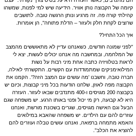
הם מתנדבים, כאשר העזרה היא על בסיס צורך נקודתי. "עצם
קיומה של הקבוצה נותן אוויר. הידיעה שיש למי לפנות, שמשהו
קהילתי קורה פה. זה מרגיע ונותן הרגשה טובה. לתושבים
שרוצים לקחת חלק ולעזור – הדלת פתוחה", הן אומרות.
איך הכל התחיל?
"לפני שמונה חודשים, כשאנחנו עדיין לא מתאוששים מהמצב
של המלחמה, ובמחשבה מה אנחנו יכולים לעשות, יצא לי
לראות בטלוויזיה כתבה אחת מיני רבות על נשות
המילואימניקים שמתמודדות עם הקשיים. התקשרתי לאילה,
חברה טובה, וחשבנו 'מה עושים עם המצב הזה?'. הקמנו את
הקבוצה מפה לאוזן, שלחנו הודעות בכל מיני קבוצות, וכיום יש
בקבוצה 200 מגויסים ו-400 מתנדבים שבאו לעזור. העזרה
היא לא קבועה, רק מי יכול ופנוי באותו הרגע. יש משפחה שגם
הבעל וגם האישה מגויסים, שגרים בשכונת מורשת, ואנחנו
עוזרים להם עם הילדים. יש משפחה שהאבא במילואים
והאמא מתמחה ברפואה, ואנחנו עושים טבלה ועוזרים להם
להוציא את הכלב".