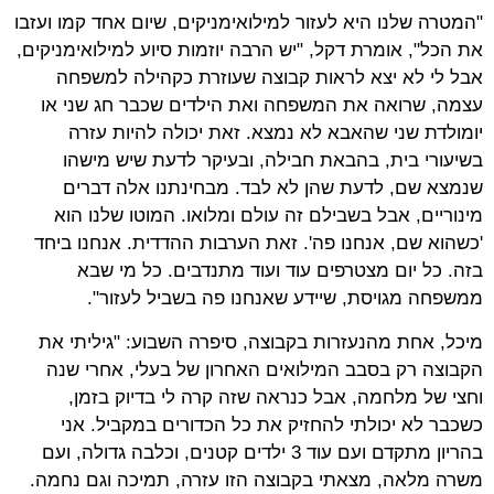
"המטרה שלנו היא לעזור למילואימניקים, שיום אחד קמו ועזבו
את הכל", אומרת דקל, "יש הרבה יוזמות סיוע למילואימניקים,
אבל לי לא יצא לראות קבוצה שעוזרת כקהילה למשפחה
עצמה, שרואה את המשפחה ואת הילדים שכבר חג שני או
יומולדת שני שהאבא לא נמצא. זאת יכולה להיות עזרה
בשיעורי בית, בהבאת חבילה, ובעיקר לדעת שיש מישהו
שנמצא שם, לדעת שהן לא לבד. מבחינתנו אלה דברים
מינוריים, אבל בשבילם זה עולם ומלואו. המוטו שלנו הוא
'כשהוא שם, אנחנו פה'. זאת הערבות ההדדית. אנחנו ביחד
בזה. כל יום מצטרפים עוד ועוד מתנדבים. כל מי שבא
ממשפחה מגויסת, שיידע שאנחנו פה בשביל לעזור".
מיכל, אחת מהנעזרות בקבוצה, סיפרה השבוע: "גיליתי את
הקבוצה רק בסבב המילואים האחרון של בעלי, אחרי שנה
וחצי של מלחמה, אבל כנראה שזה קרה לי בדיוק בזמן,
כשכבר לא יכולתי להחזיק את כל הכדורים במקביל. אני
בהריון מתקדם ועם עוד 3 ילדים קטנים, וכלבה גדולה, ועם
משרה מלאה, מצאתי בקבוצה הזו עזרה, תמיכה וגם נחמה.