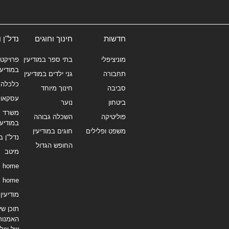
חדשות
חינוך וחוגים
נדל"ן 
מוניציפלי
בתי ספר במודיעין
פרויקטי
במודיעי
תחבורה
גני ילדים במודיעין
כלכלה 
סביבה
חינוך מיוחד
עסקאו
ביטחון
נוער
משרד תי
פוליטיקה
השכלה גבוהה
במודיעי
משפט ופלילים
חוגים במודיעין
נדל"ן ב
החופש הגדול
מיטב
home
home
מודיעין נ
תוכן שיו
האמנות