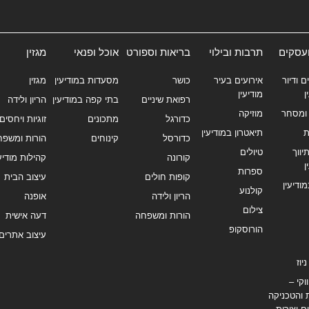
ועסקים
תרבות ובילוי
בריאות וספורט
אוכל ופנאי
מגזין
ם ודיור
אירועים בעיר
כושר
מסעדות במודיעין
מגזין
ן
מודיעין
רפואת שיניים
בתי קפה במודיעין
הריון ולידה
ומסחר
מוזיקה
כדורגל
מתכונים
זוגיות ויחסים
ת
תיאטרון במודיעין
כדורסל
קינוחים
הורות ומשפח
ווך
טיולים
קורונה
קהילות מודיעי
ן
ספרות
קופות חולים
עיצוב הבית
מודיעין
קולנוע
הריון ולידה
אופנה
צילום
הורות ומשפחה
דעה אישית
הורוסקופ
עיצוב אתרים
יוז
וקי –
 והטכניקה