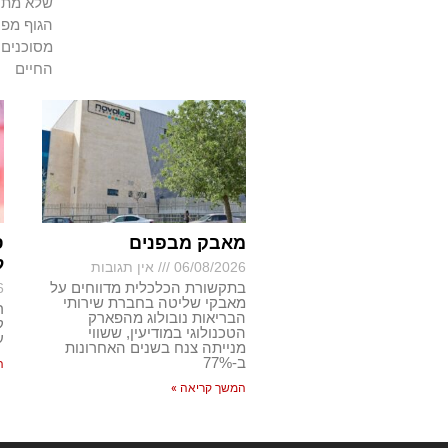
שלא מתרפ
הגוף מפנ
מסוכנים 
החיים
מאבק מבפנים
ס
ל
06/08/2026
אין תגובות
בתקשורת הכלכלית מדווחים על
6
מאבקי שליטה בחברת שירותי
ר
הבריאות נובולוג מהפארק
ק
הטכנולוגי במודיעין, ששווי
ע
מנייתה צנח בשנים האחרונות
ב-77%
ה
המשך קריאה »