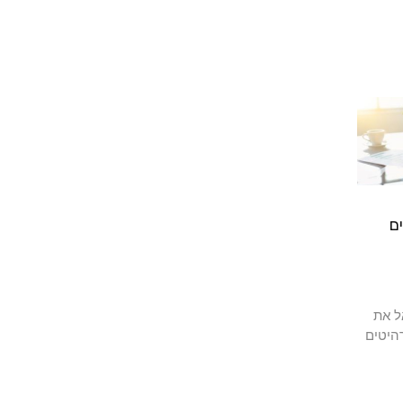
ם
ל את
היטים