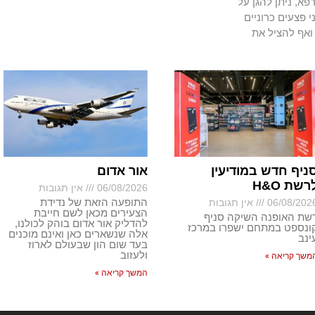
א, ניתן להגן על
י פצעים כרוניים
ואף להציל את
ניף חדש במודיעין
אור אדום
רשת H&O
06/08/2026
אין תגובות
התופעה הזאת של נדידת
06/08/202
אין תגובות
הצעירים מכאן לשם חייבת
שת האופנה השיקה סניף
להדליק אור אדום בוהק לכולנו,
ונספט במתחם ישפרו במרכז
אלה שנשארים כאן ואינם מוכנים
ינב
בעד שום הון שבעולם לארוז
ולעזוב
משך קריאה »
המשך קריאה »