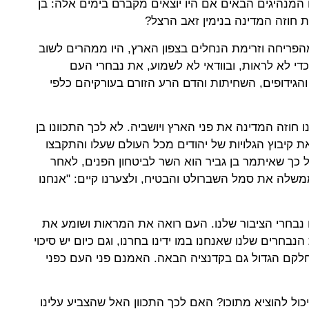
המנהיגים הבאים אם היו יוצאים מקברם בימים אלה: בן
 את חוזה המדינה בנימין זאב הרצל?
הפריחה וזרימת הנחלים בצפון הארץ, היו ממהרים לשוב
י לא לראות, ובוודאי לא לשמוע, את נבחרי העם
גידופים, השחיתות והדם הרע הזורם בעורקיהם כלפי
ו חוזה המדינה את פני הארץ ויושביה. לא לכך התכוונו בן
ם את קיבוץ הגלויות של יהודים מכל העולם שעלו והתקבצו
ל כך שאיתמר בן גביר הוא השר לביטחון הפנים, לאחר
לה את סמל השברולט והבטיח, ולצערנו קיים: "אנחנו
 נבחרי הציבור שלנו. העם רואה את המראות ושומע את
נבחרים שלנו שאנחנו במו ידינו בחרנו, וגם כיום יש סיכוי
קם הגדול גם בקדנציה הבאה. האמנם פני העם כפני
כול להוציא מתוכו? האם לכך התכוון האל שהצביע עלינו