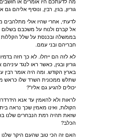
מה לדעתכם היו אומרים או חושבים 
גוריון, בגין, רבין, ונוסיף אליהם גם
לדעתי, אחרי שהיו אולי מתלהבים מ
אל קברם ולנוח על משכבם בשלום כד
בממשלה ובכנסת על שלל הקללות וה
חבריהם ובני עמם.
לא לזה הם ייחלו. לא כך חזה בדמיונ
גוריון ובגין, כאשר ראו לנגד עיניה
בארץ הקודש. ומה היה אומר רבין ע
שתלש ממכונית השרד שלו כראש ממש
יכולים להגיע גם אליו"?
לראות ולא להאמין עד אנא הידרדרו
הקולות, ואינו מאמין שכך נראה בית ה
שזאת תהיה רמת הנבחרים שלנו בחל
הכלב?
האם זה הכי טוב שהעם היקר שלנו י