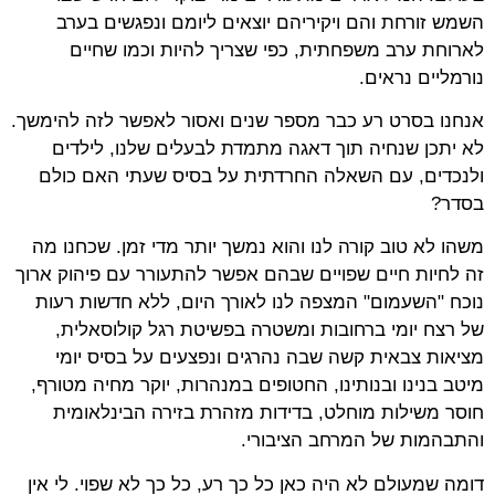
השמש זורחת והם ויקיריהם יוצאים ליומם ונפגשים בערב
לארוחת ערב משפחתית, כפי שצריך להיות וכמו שחיים
נורמליים נראים.
אנחנו בסרט רע כבר מספר שנים ואסור לאפשר לזה להימשך.
לא יתכן שנחיה תוך דאגה מתמדת לבעלים שלנו, לילדים
ולנכדים, עם השאלה החרדתית על בסיס שעתי האם כולם
בסדר?
משהו לא טוב קורה לנו והוא נמשך יותר מדי זמן. שכחנו מה
זה לחיות חיים שפויים שבהם אפשר להתעורר עם פיהוק ארוך
נוכח "השעמום" המצפה לנו לאורך היום, ללא חדשות רעות
של רצח יומי ברחובות ומשטרה בפשיטת רגל קולוסאלית,
מציאות צבאית קשה שבה נהרגים ונפצעים על בסיס יומי
מיטב בנינו ובנותינו, החטופים במנהרות, יוקר מחיה מטורף,
חוסר משילות מוחלט, בדידות מזהרת בזירה הבינלאומית
והתבהמות של המרחב הציבורי.
דומה שמעולם לא היה כאן כל כך רע, כל כך לא שפוי. לי אין