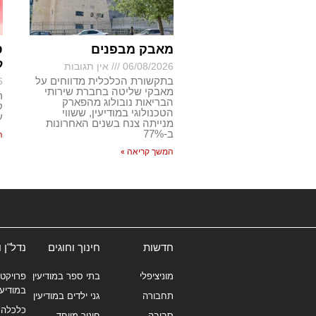
מאבק מבפנים
ס
ל
06/08/2026
אין תגובות
בתקשורת הכלכלית מדווחים על
6
מאבקי שליטה בחברת שירותי
ר
הבריאות נובולוג מהפארק
ק
הטכנולוגי במודיעין, ששווי
ע
מנייתה צנח בשנים האחרונות
ב-77%
ה
המשך קריאה »
חדשות
חינוך וחוגים
נדל"ן 
מוניציפלי
בתי ספר במודיעין
פרויקטי
במודיעי
תחבורה
גני ילדים במודיעין
כלכלה 
סביבה
חינוך מיוחד