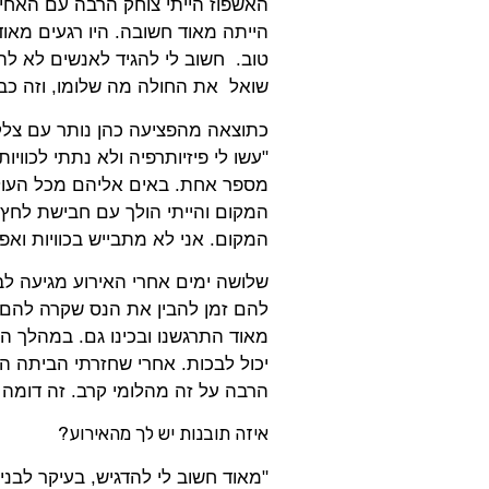
האשפוז הייתי צוחק הרבה עם האח
הייתה מאוד חשובה. היו רגעים מאוד
טוב. חשוב לי להגיד לאנשים לא ל
שואל את החולה מה שלומו, וזה כב
כתוצאה מהפציעה כהן נותר עם צלקות
"עשו לי פיזיותרפיה ולא נתתי לכווי
מספר אחת. באים אליהם מכל העול
המקום והייתי הולך עם חבישת לחץ,
המקום. אני לא מתבייש בכוויות ואפיל
שלושה ימים אחרי האירוע מגיעה ל
להם זמן להבין את הנס שקרה להם ע
מאוד התרגשנו ובכינו גם. במהלך הא
יכול לבכות. אחרי שחזרתי הביתה היה
הרבה על זה מהלומי קרב. זה דומה 
איזה תובנות יש לך מהאירוע?
"מאוד חשוב לי להדגיש, בעיקר לבנ