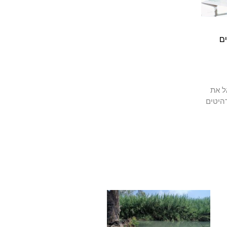
ם
ל את
היטים