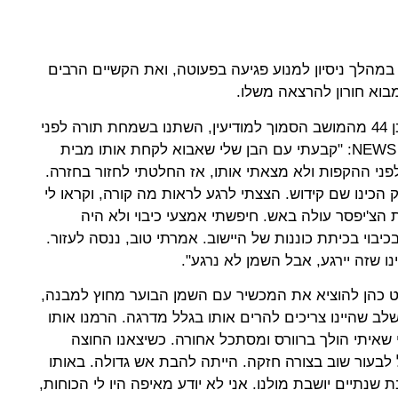
במהלך ניסיון למנוע פגיעה בפעוטה, ואת הקשיים הרבים
בוא חורון להרצאה משלו.
חייו של כהן, טכנאי מכשירי חשמל בן 44 מהמושב הסמוך למודיעין, השתנו בשמחת תורה לפני
כשלוש שנים. השבוע סיפר למודיעין NEWS: "קבעתי עם הבן שלי שאבוא לקחת אותו מבית
פני ההקפות ולא מצאתי אותו, אז החלטתי לחזור בחזרה.
 הכינו שם קידוש. הצצתי לרגע לראות מה קורה, וקראו לי
ת הצ'יפסר עולה באש. חיפשתי אמצעי כיבוי ולא היה
יבוי בכיתת כוננות של היישוב. אמרתי טוב, ננסה לעזור.
 שזה יירגע, אבל השמן לא נרגע".
ט כהן להוציא את המכשיר עם השמן הבוער מחוץ למבנה,
לב שהיינו צריכים להרים אותו בגלל מדרגה. הרמנו אותו
 שאיתי הולך ברוורס ומסתכל אחורה. כשיצאנו החוצה
 לבעור שוב בצורה חזקה. הייתה להבת אש גדולה. באותו
ת שנתיים יושבת מולנו. אני לא יודע מאיפה היו לי הכוחות,