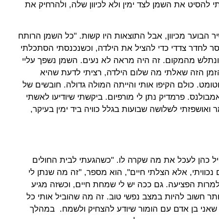
להסיט את השמן לצד ימין ולא לכיוון שלה, ולהרחיק את
הבוער מכיוון, אבל התוצאות היו קשות. "כל השמן הרותח
סר לחדר צדדי כדי להציל את הילדה, וכשנכנסתי הסתכלתי
 ונתלש מהמקום. זה היה מראה לא נעים. השמן נשפך עליי
 הזמן הזה שאלתי מה שלום הילדה, רציתי לדעת שהיא
ומט. כולם הקיפו אותי והייתה המולה גדולה. חובשים של
מבולנס. פרמדיק נתן לי מורפיום. ביקשתי שיודיעו לאשתי
ואושפזתי לשלושה שבועות בגלל כוויה ביד ימין בעיקר,
 כהן לעכל את מה שקרה לו. "כשהגעתי לבית החולים
ויתי, אלא הצלתי חיים", הוא מספר, "זה מה שנתן לי
רות הפציעה. גם ככה יש לי שמחת חיים, וכשזה מגיע
תר חשוב להיות במצב נפשי טוב. זה מה שהוביל אותי כל
 שאני בן אדם עם הומור שיודע להצחיק ולשמח. במהלך