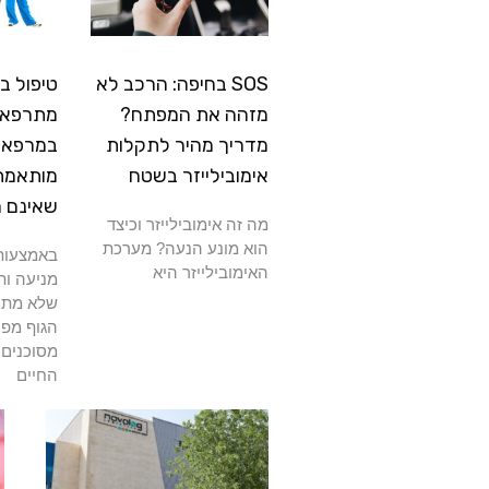
SOS בחיפה: הרכב לא
טיפול ב
מזהה את המפתח?
מתרפא: 
מדריך מהיר לתקלות
במרפאה
אימובילייזר בשטח
מותאמת
שאינם 
מה זה אימובילייזר וכיצד
הוא מונע הנעה? מערכת
באמצעות 
האימובילייזר היא
מניעה ות
שלא מתרפ
הגוף מפנ
מסוכנים 
החיים