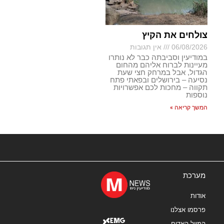
צולחים את הקיץ
06/08/2026
אין תגובות
במודיעין וסביבתה כבר לא נותרו
מעיינות לברוח אליהם מהחום
הגדול, אבל במרחק חצי שעת
נסיעה – בירושלים ובפאתי פתח
תקווה – מחכות לכם אפשרויות
נוספות
המשך קריאה »
מערכת
אודות
פרסמו אצלנו
המייל האדום