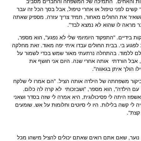
יות והאחים. התמיכה של המשפחה והחברים מסביב
 קשים לפני טיפול או אחרי טיפול, אבל בסך הכל זה עבר
השאיר את החולים מאחור, תמיד צריך עזרה. מספיק שאתה
ר מראה לו שהוא לא נמצא לבד".
 בידיים. "התפקוד היומיומי שלי לא נפגע", הוא מספר,
ות לפגוע בי. בבית החולים עבדו איתי יפה מאוד. זאת מחלקה
ם ללמוד. בהתחלה נרתעתי מאור שמש בכדי לשמור על
 אבל הורדתי אותה אחרי שנה. היום אני חושף את
ו הולך איתן בגאווה".
ביקור משפחתה של הילדה אותה הציל. "הם אמרו לי שלקח
ם הילדה", הוא מספר, "ושבזכותי לא קרה לה כלום.
שפוז היתה לי פסיכולוגית, היא אמרה לי שזה בסדר ושאני
 לי קשה בלילות. היו לי סיוטים וחלומות על אש. שומעים
קצת".
י נוער, שאם אתם רואים שאתם יכולים להציל מישהו מכל