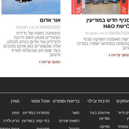
ניף חדש במודיעין
אור אדום
רשת H&O
06/08/2026
אין תגובות
התופעה הזאת של נדידת
06/08/202
אין תגובות
הצעירים מכאן לשם חייבת
שת האופנה השיקה סניף
להדליק אור אדום בוהק לכולנו,
ונספט במתחם ישפרו במרכז
אלה שנשארים כאן ואינם מוכנים
ינב
בעד שום הון שבעולם לארוז
ולעזוב
משך קריאה »
המשך קריאה »
ועסקים
תרבות ובילוי
בריאות וספורט
אוכל ופנאי
מגזין
ם ודיור
אירועים בעיר
כושר
מסעדות במודיעין
מגזין
ן
מודיעין
רפואת שיניים
בתי קפה במודיעין
הריון ולידה
ומסחר
מוזיקה
כדורגל
מתכונים
זוגיות ויחסים