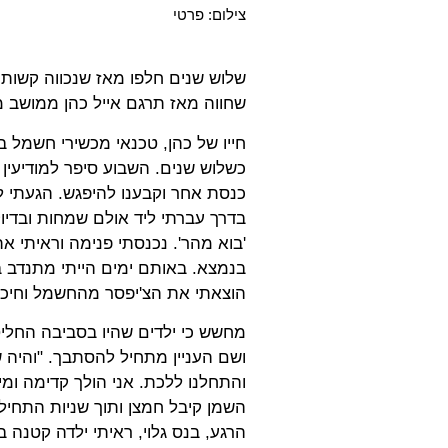
צילום: פרטי
שלוש שנים חלפו מאז שנכווה קשות 
שחווה מאז תרגם אייל כהן ממושב מ
כנסת אחר וקבענו להיפגש. הגעתי ל
בדרך עברתי ליד אולם שמחות ובדיוק
'בוא מהר'. נכנסתי פנימה וראיתי א
בנמצא. באותם ימים הייתי מתנדב בכ
הוצאתי את הצ'יפסר מהחשמל וחיכינו
מחשש כי ילדים שהיו בסביבה החלי
ושם העניין מתחיל להסתבך. "והיה ש
והתחלנו ללכת. אני הולך קדימה ומי
השמן קיבל חמצן ותוך שניות התחיל
הרגע, בנס גלוי, ראיתי ילדה קטנה ב