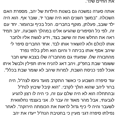
את החיים שלו".
אותה סערה נמשכה גם בשנות הילדות של יהב, מספרת האם
השכולה. "במשך השנים הוא היה שובר יד, שובר אף. הוא היה
ילד שובב, פעלתן, מוקף בחברים. הכל בכיף ובהומור. יחד עם
זה, לפי כל הסיפורים שהגיעו אלינו במהלך השבעה, יהב תמיד
ראה את החלש ואת זה שישב בצד, וידע לגשת אליו ולחבר
אותו לכולם ולא להשאיר אותו לבד. אחד החברים סיפר לי
שיהב אסף אותו בכיתה ז' והיום הוא חלק בלתי נפרד
מהחבורה שלו. שמעתי גם מהחבר'ה שלו בצבא שיש חבר
ששומר שבת בחפ"ק, ויהב דאג להניח איתו תפילין ולבשל איתו
אוכל לפני כניסת השבת, למרות שיהב לא שומר שבת בכלל".
עוד סיפרה השבוע כי כאשר התקרב מועד גיוסו לצה"ל, היה
ברור ליהב שהוא הולך לקרבי. "הוא קיבל שיבוץ לנח"ל
ובהתחלה הוא לא היה שלם עם זה, כי היה לו רצון להגיע
לגבעתי, אבל מהר מאוד זה עבר לו. אני בעצמי נחלווואית
לשעבר והיה לי כיף גדול לראות את הכומתה הירוקה". לאחר
נפילתו סיפרה דגני מעיין כי בחטיבת הנח"ל ייעדו את יהב