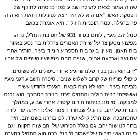
שהיה אמור לצאת לרגילה ושבוע לפני כניסתה לתוקף של
הפסקת האש. "אם הוא לא היה יוצא לפעילות הזאת הוא היה
פה ברגילה. כמה תוכניות היו לו", היא אומרת בכאב.
סמל יהב מעיין, לוחם בגדוד 931 של חטיבת הנח"ל, נהרג
מפיצוץ מטען צד על שיירת האמרים צה"לית בה נסע באזור
בית חאנון. מעיין, בוגר בית הספר עירוני ד' בעיר, הותיר אחריו
אם ואב וארבעה אחים, שניים מהם מנישואיו השניים של אביו.
"יהב הוא הבן בכור שלנו שהגיע אחרי טיפולים לא פשוטים,
טיפולי פוריות של קרוב לשלוש שנים", סיפרה השבוע דגני מעיין
מביתה בעיר. "הוא לא רצה לצאת. הגעתי לחודש עשירי
ואושפזתי בבית חולים והתחילו זירוז. הזירוז הסתבך והוא נכנס
למצוקה, וסיימנו בניתוח חירום קיסרי. אחרי שבוע, במהלך
הברית של יהב, נודע לי שבחדר הצמוד אלינו הייתה עוד לידה
שהסתבכה ושם התינוק לא שרד. לכן בחרנו בשם יהב. היה
ברור לנו שזה יהב, גם בגלל הפירוש של יהב שזה תקווה, וגם
כי זה ראשי תיבות של 'ישמור ה' בני'. ככה הוא התחיל בסערה