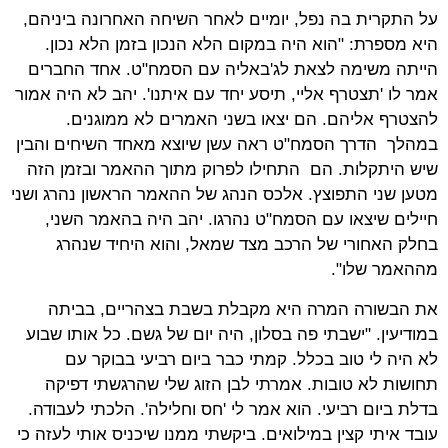
על התקרית בה נפל, יומיים לאחר השיחה האחרונה ביניהם,
היא מספרת: "הוא היה במקום הלא הנכון בזמן הלא נכון.
הייתה משימה לצאת לג'באליה עם הסמח"ט. אחד החברים
אמר לו 'תצטרף אליי, תיסע יחד עם איתנו'. יהב לא היה אמור
להצטרף אליהם. הם יצאו בשני האמרים לא ממוגנים.
במהלך הדרך הסמח"ט ראה עשן שיוצא מאחד השיחים והבין
שיש היתקלות. הם התחילו לפרוק מתוך ההאמר ובזמן הזה
מטען שני התפוצץ. אלכס הנהג של ההאמר הראשון נהרג ושני
חיילים שיצאו עם הסמח"ט נהרגו. יהב היה בהאמר השני,
בחלק האחורי של הרכב מצד שמאל, והוא היחיד שנהרג
מההאמר שלו".
את הבשורה המרה היא מקבלת בשבת בצהריים, בביתה
במודיעין. "ישבתי פה בסלון, היה יום של גשם. כל אותו שבוע
לא היה לי טוב בכלל. קמתי כבר ביום רביעי בבוקר עם
תחושות לא טובות. אמרתי לבן הזוג שלי שהרגשתי דפיקה
בדלת ביום רביעי. הוא אמר לי 'חס וחלילה'. הלכתי לעבודה.
עובד איתי קצין במילואים. ביקשתי ממנו שיכניס אותי לעזה כי