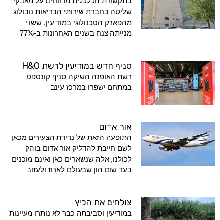
בתקשורת הכלכלית מדווחים על מאבקי
שליטה בחברת שירותי הבריאות נובולוג
מהפארק הטכנולוגי במודיעין, ששווי
מנייתה צנח בשנים האחרונות ב-77%
סניף חדש במודיעין לרשת H&O
רשת האופנה השיקה סניף קונספט
במתחם ישפרו במרכז עינב
אור אדום
התופעה הזאת של נדידת הצעירים מכאן
לשם חייבת להדליק אור אדום בוהק
לכולנו, אלה שנשארים כאן ואינם מוכנים
בעד שום הון שבעולם לארוז ולעזוב
צולחים את הקיץ
במודיעין וסביבתה כבר לא נותרו מעיינות