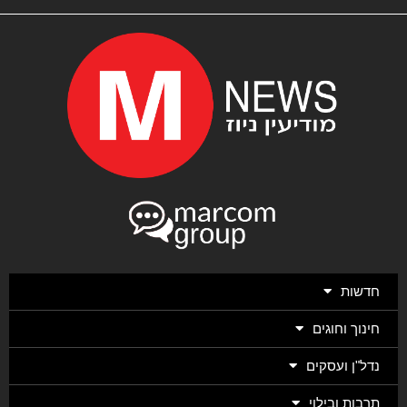
חדשות
חינוך וחוגים
נדל"ן ועסקים
תרבות ובילוי