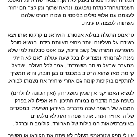
ולמרות זאת הפסדנו בענק לאיראן. תוצאה שהיא על האפס.
השמדנו/הרחקנו/דחינו/פגענו, ונראה שתוך זמן קצר הם יחזרו
לעצמם עם אלפי טילים בליסטיים שכוח ההרס שלהם
משתווה לפצצה גרעינית.
טראמפ התגלה במלוא אפסותו. האיראנים קרקסו אותו ויצאו
כשידם על העליונה ויותר מחצי תאוותם בידם. הנשיא סובל
מהפרעה חמורה של קשב וריכוז, עם אפס סבלנות למי שלא
נענה לגחמותיו ומצדיע לו בכל שעה עגולה. "אם לא הייתי
מתערב ישראל הייתה מושמדת", אמר לכל העולם. ישראל
קיימת מאז שהוא הרטיב במכנסיים בגן חובה, והיא תמשיך
להתקיים בזקיפות קומה גם אחרי שיחזיר את נשמתו לבורא.
לנשיא האמריקני אין שמץ מושג ירוק (ואין הכוונה לדולרים)
בשפה שבה מדברים במזרח התיכון. הוא אפילו לא בפרק
המבוא של השפה שבה מדברים באיראן השיעית ובמסגדים
של הדאחייה ועזה. את השפה הזאת לא מלמדים
באוניברסיטאות המובילות של הארוורד, קולומביה וברקלי.
אין לי ספק שטראמפ מעולם לא פתח את הקוראן או הקשיב