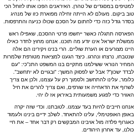
למטיפים במסגדים של טהרן. האיראנים הפכו אותו לזוחל הכי
טוב ביקום. מעולם לא הייתה זחילה מפוארת כזו של מנהיג
בסדר גודל כזה כדי לחתום על הסכם שכולו כניעה והתרפסות.
הפארסה תתגלה כאשר ייחשפו פרטי ההסכם, שאפילו ראש
ממשלת ישראל אינו יודע מה תוכנו. אנחנו מחוץ לחדר כאילו
היינו מצורעים או הערת שוליים. הרי בנינו ויקירינו הם אלה
שנטבחו, נרצחו ונהרגו. כיצד הגענו למציאות מטורפת שלמרות
המחיר הנוראי ששילמנו מתקיים בנו המשפט התנ"כי: "עם
לבדד ישכון"? אבל יש לפסוק המשך: "ובגויים לא יתחשב".
כלומר, עלינו להתחשב ולסמוך רק על עצמנו, ולכן אם צריך
לשרוף את הדאחייה אז שורפים, ואם צריך להרים את חיל
האוויר כדי לפגוע משמעותית באיראן אז לו יהי.
אנחנו חייבים להיות בעד עצמנו. לטובתנו. וכדי שזה יקרה
באופן האופטימלי, עלינו להתאחד. לשלב ידיים בינינו ולעמוד
כאגרוף פלדה מול אויבינו המבקשים רק דבר אחד – את חיי
כולנו, עד אחרון היהודים.