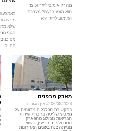
שאינם 
מה זה אימובילייזר וכיצד
הוא מונע הנעה? מערכת
באמצעות 
האימובילייזר היא
מניעה ות
שלא מתרפ
הגוף מפנ
מסוכנים 
החיים
מאבק מבפנים
ס
ל
06/08/2026
אין תגובות
בתקשורת הכלכלית מדווחים על
6
מאבקי שליטה בחברת שירותי
ר
הבריאות נובולוג מהפארק
ק
הטכנולוגי במודיעין, ששווי
ע
מנייתה צנח בשנים האחרונות