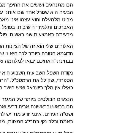
הם מתנהגים ועושים את ההיפך ממה 
הבעיה היא שגורל אחד שם אותנו על
מביט מלמעלה והוא עצמו אינו מאמי
האברכים ותלמידי הישיבות. בפועל 
מרעיתם באמצעות שני ראשים: פוליט
האלוהים שלי הוא זה של הציונות ה
הדוגמא הטובה ביותר לכך היא זו שמ
בבחינת "האחיכם יבואו למלחמה ו
נקודת השפל השבועית השבוע היא של
הספרדי, שקילל את הרמטכ"ל. "הרמטכ
כאילו אין מלך בישראל ואיש הישר ב
הנציגים הבולטים ביותר של המגזר 
הם בראש ובראשונה אריה דרעי ואחרי
ושס"ה הגידים. אינני יודע מתי יש 
באמת ובלב נקי בתרי"ג המצוות, מתי 