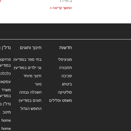
ב-77%
ה
המשך קריאה »
חדשות
חינוך וחוגים
נדל"ן 
מוניציפלי
בתי ספר במודיעין
פרויקטי
במודיעי
תחבורה
גני ילדים במודיעין
כלכלה 
סביבה
חינוך מיוחד
עסקאו
ביטחון
נוער
משרד תי
פוליטיקה
השכלה גבוהה
במודיעי
משפט ופלילים
חוגים במודיעין
נדל"ן ב
החופש הגדול
מיטב
home
home