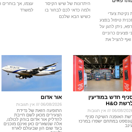
מתרפאים
היתרונות של שיש הקיסר
עצמו, אך בוחרים ר
ולמה כדאי לכם לבחור בו
למשרד
נקיטת צעדי
כשיש הבא שלכם
כנית טיפול בפצע
א, ניתן להגן על
י פצעים כרוניים
ואף להציל את
ניף חדש במודיעין
אור אדום
רשת H&O
06/08/2026
אין תגובות
התופעה הזאת של נדידת
06/08/202
אין תגובות
הצעירים מכאן לשם חייבת
שת האופנה השיקה סניף
להדליק אור אדום בוהק לכולנו,
ונספט במתחם ישפרו במרכז
אלה שנשארים כאן ואינם מוכנים
ינב
בעד שום הון שבעולם לארוז