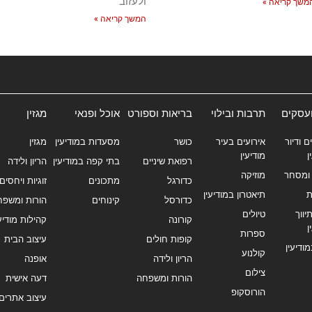
ולעזוב
משך קריאה »
המשך קריאה »
ועסקים
תרבות ובילוי
בריאות וספורט
אוכל ופנאי
מגזין
ם ודיור
אירועים בעיר
כושר
מסעדות במודיעין
מגזין
ן
מודיעין
רפואת שיניים
בתי קפה במודיעין
הריון ולידה
ומסחר
מוזיקה
כדורגל
מתכונים
זוגיות ויחסים
ת
תיאטרון במודיעין
כדורסל
קינוחים
הורות ומשפח
ווך
טיולים
קורונה
קהילות מודיעי
ן
ספרות
קופות חולים
עיצוב הבית
מודיעין
קולנוע
הריון ולידה
אופנה
צילום
הורות ומשפחה
דעה אישית
הורוסקופ
עיצוב אתרים