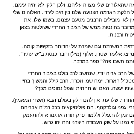
שהאלוהים שלי מצווה עליהם, ולכן חלקי לא יהיה עימם.
 חלקת האדמה הצנועה שלנו בין הים לירדן. האלוהים שלי
ן לאן מובילים הרבנים מטעם עצמם, בשמו שלו, את
מדובר בחונטות ממש של הציבור החרדי ששולטות בצאן
ית ורבנית.
דתית המשרתת וגם שומרת על יהדותה בזקיפות קומה.
ייצג אלעזר שטרן, אלוף (מיל) וחבר כנסת ב"יש עתיד".
אתם תשבו פה?" ספר במדבר.
 הרב אריה יזדי, שנחשב לרב בולט בציבור החרדי
”ל הארור, יימח שמו וזכרו". הרב קילל והמשיך בחייו
עיניו יעשה. האם יש תחתית ושפל נמוכים מכך?
החרדי, שלדעתי אין להם חלק בעולם הבא (אשרי המאמין),
ו גפני וגולדקנוף. הם פוליטיקאים בכל רמ"ח אבריהם
להם זמן להתפלל וללמוד פרק תורה או גמרא ולהתעמק
נמנו על שוק העבודה היצרני והרוויחו גרוש.