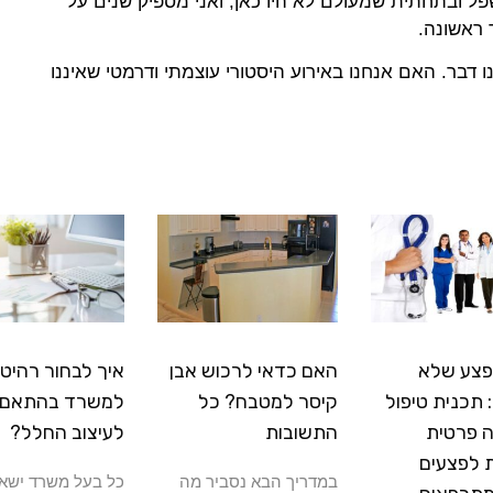
פל ובתחתית שמעולם לא היו כאן, ואני מספיק שנים על
 ראשונה.
ר ולא למדנו דבר. האם אנחנו באירוע היסטורי עוצמתי ודרמטי שאיננו
פצע שלא
האם כדאי לרכוש אבן
איך לבחור רהיטי
תכנית טיפול
קיסר למטבח? כל
למשרד בהתאם
 פרטית
התשובות
לעיצוב החלל?
 לפצעים
במדריך הבא נסביר מה
כל בעל משרד ישא