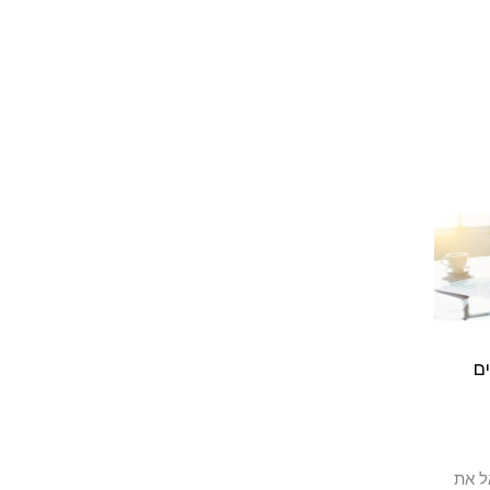
ם
ל את