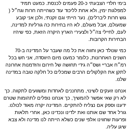
בימי חלדי הצבעתי כ-20 פעמים לכנסת. כמעט תמיד
למפלגות ימין, ולא אחת לליכוד עוד כשהייתה חרות וגח״ל (
גוש חרות ליברלים). נער הייתי וגם זקנתי, ולכן אני קובע
שמעולם, אבל מעולם, לא היו בחירות כה גורליות למדינה,
לעם, לחיילי צה״ל ולצעירי הארץ היקרה הזאת, כפי שיהיו
הבחירות הקרובות.
כמי שנולד כאן וחווה את כל מה שעבר על המדינה ב-70
השנים האחרונות, כלומר כמעט מיום היווסדה, אני חש בכל
רמ״ח אבריי ושס״ה גידי תחושה של חירום והזדמנות אחרונה
לתקן את הקלקולים הרבים שמכלים כל חלקה טובה במדינה
שלנו.
אנחנו זועקים לשינוי, מתחננים לאחדות ומשוועים לתקווה. כך
לא רק שאי אפשר להמשיך, כך אנחנו נופלים לתהומות שטרם
ידענו וספק אם נצליח להתקיים. המדינה יקרה מאוד לכולנו.
גורל אחד שם אותנו ואת ילדינו ונכדינו כאן, אחרי תלאות
ופרעות שחווינו אלפי שנים כשלא הייתה לנו מדינה ולא צבא
שיגן עליה.