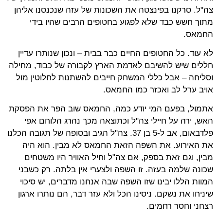
צה"ל. סרקנו בפינצטה את השכונות של עזה שנכנסנו אליהן
מתוך חשש כבד שלא לפגוע בחטופים הרבים שהיו בידי
החמאס.
לא עוד. כל החטופים החיים כבר בבית – ונכון שנותרו עדיין
חללים שיש להשיבם לאדמת הארץ לקבורה של כבוד, מחילה
וסליחה – אבל כללי המשחק חייבים להשתנות לחלוטין מול
אויב ערל לב ואכזר כמו החמאס.
אתמול, בפעם המי יודע כמה, החמאס שוב הפר את הפסקת
האש, ירה על חיילי צה"ל וכתוצאה מכך נהרג הלוחם אפי
פלדבאום, אב ל-5 בן 37. צה"ל הגיב ובסופה של תגובה הכלנו
את האירוע. את השפה הזאת החמאס לא מבין. הוא היה
מבין, וגם זאת בספק, אם צה"ל וחיל האוויר היו משטחים
שכונה שלמה בעזה. זו השפה ולצערי אין בלתה. רק כשבני
המוות הללו יבינו שזו השפה שבה אנחנו מדברים, יש סיכוי
שיניחו את נשקם. ניסינו הכל ולא עזר דבר, הם נותרו ארגון
רצחני וחסר רחמים.