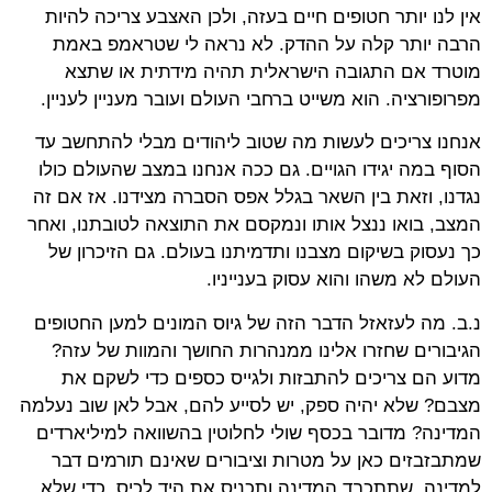
אין לנו יותר חטופים חיים בעזה, ולכן האצבע צריכה להיות
הרבה יותר קלה על ההדק. לא נראה לי שטראמפ באמת
מוטרד אם התגובה הישראלית תהיה מידתית או שתצא
מפרופורציה. הוא משייט ברחבי העולם ועובר מעניין לעניין.
אנחנו צריכים לעשות מה שטוב ליהודים מבלי להתחשב עד
הסוף במה יגידו הגויים. גם ככה אנחנו במצב שהעולם כולו
נגדנו, וזאת בין השאר בגלל אפס הסברה מצידנו. אז אם זה
המצב, בואו ננצל אותו ונמקסם את התוצאה לטובתנו, ואחר
כך נעסוק בשיקום מצבנו ותדמיתנו בעולם. גם הזיכרון של
העולם לא משהו והוא עסוק בענייניו.
נ.ב. מה לעזאזל הדבר הזה של גיוס המונים למען החטופים
הגיבורים שחזרו אלינו ממנהרות החושך והמוות של עזה?
מדוע הם צריכים להתבזות ולגייס כספים כדי לשקם את
מצבם? שלא יהיה ספק, יש לסייע להם, אבל לאן שוב נעלמה
המדינה? מדובר בכסף שולי לחלוטין בהשוואה למיליארדים
שמתבזבזים כאן על מטרות וציבורים שאינם תורמים דבר
למדינה. שתתכבד המדינה ותכניס את היד לכיס, כדי שלא