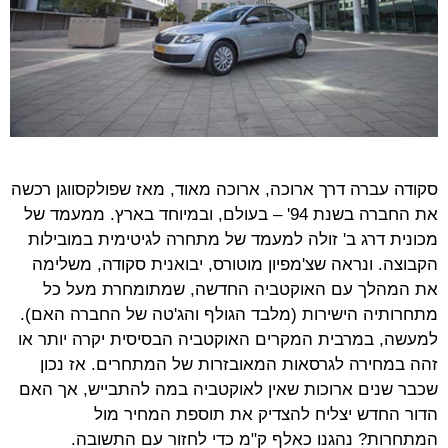
סקודה עברה דרך ארוכה, ארוכה מאוד, מאז שפולקסווגן רכשה
את החברה בשנת 94' – בעולם, ובמיוחד בארץ. ממעמד של
מכונית דרג ב' זולה למעמד של מתחרה לגיטימית במובילות
הקבוצה. ונראה שצ'מפיון מוטורס, יבואנית סקודה, משלימה
את המהלך עם האוקטביה החדשה, שמתומחרת מעל כל
מתחרותיה הישירות (מלבד הגולף והג'טה של החברה האם).
למעשה, במרבית המקרים האוקטביה הבסיסית יקרה יותר או
זהה במחירה לגרסאות המאובזרות של המתחרים. אז נכון
שכבר שנים ארוכות שאין לאוקטביה במה להתבייש, אך האם
הדור החדש יצליח להצדיק את תוספת המחיר מול
המתחרות? נהגנו כאלף ק"מ כדי לחזור עם התשובה
.