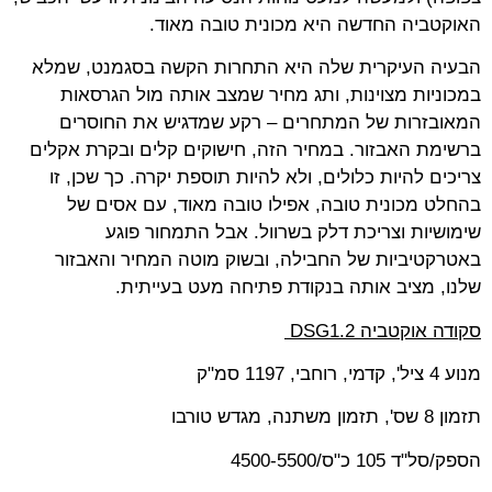
האוקטביה החדשה היא מכונית טובה מאוד
.
הבעיה העיקרית שלה היא התחרות הקשה בסגמנט, שמלא
במכוניות מצוינות, ותג מחיר שמצב אותה מול הגרסאות
המאובזרות של המתחרים – רקע שמדגיש את החוסרים
ברשימת האבזור. במחיר הזה, חישוקים קלים ובקרת אקלים
צריכים להיות כלולים, ולא להיות תוספת יקרה. כך שכן, זו
בהחלט מכונית טובה, אפילו טובה מאוד, עם אסים של
שימושיות וצריכת דלק בשרוול. אבל התמחור פוגע
באטרקטיביות של החבילה, ובשוק מוטה המחיר והאבזור
שלנו, מציב אותה בנקודת פתיחה מעט בעייתית.
סקודה אוקטביה 1.2
DSG
מנוע 4 ציל', קדמי, רוחבי, 1197 סמ"ק
תזמון 8 שס', תזמון משתנה, מגדש טורבו
הספק/סל"ד 105 כ"ס/4500-5500