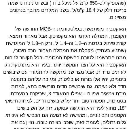
(שהספיקו לכ–650 ק"מ על מיכל בודד) ובשיוט נינוח נרשמה
צריכת דלק של 18.4 ק"מ/ל'. בשני המקרים מדובר בנתונים
מצויינים
.
האוקטביה משתמשת בפלטפורמת ה-
MQB
החדשה של
הקונצרן. המתלה הקדמי הוא מקפרסון, אבל מאחור תמצאו
קורת פיתול בגרסת ה–1.2 וה–1.4 ל', ורק ה–1.8 ל' המוגדשת
(שתגיע בעתיד) מקבלת את המתלה האחורי הרב חיבורי,
ממנו התרשמנו לטובה בהשקת המכונית. בכל הקשור לנוחות,
האוקטביה היא על הצד הנוקשה יותר. בעיר היא מתרסקת רק
לעיתים נדירות, אבל מצד שני מתקשה להתמודד עם שיבושים
בינוניים, יהיו אלו בורות או בליטות, ומגיבה עליהם בתנועה
חדה ולא נעימה. גם שיבושים חדים מורגשים בתא, למרות
מידת צמיגים שפויה – אפילו המאזדה 3, שביקרה במערכת
בסמיכות, תפקדה טוב יותר על שיבושים חדים, למרות חישוקי
"18. מחוץ לעיר היא הרגישה עסוקה, זזה על השיבושים
הקטנים והבינוניים, ומרגישה לא רגועה אם הכביש לא איכותי.
גלים גדולים, לעומת זאת, שוככו בצורה טובה. נציין גם את