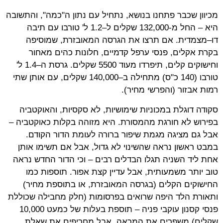
מכיוון שכבר פתחנו בנושא, נתחיל עם נתון ה"כמה", והתשובה
היא – החל מ-132,000 שקלים ל–1.2 ל' טורבו עם תיבה
דו–מצמדית. אם תרצו את הגרסה המאובזרת, שמוסיפה
בקרת אקלים, פנסי ערפל קדמיים, חלונות כהים מאחור
וחישוקים קלים, תיפרדו מעוד 5500 שקלים. גרסת ה–1.4 ל'
טורבו (140 כ"ס) מתחילה ב–140,000 שקלים, עם אותן שתי
רמות אבזור (והפרשי מחיר).
סקודה דוגלת במכוניות שימושיות, לא סקסיות, והאוקטביה
בפירוש לא חורגת מהמסורת. היא מזוהה בקלות כאוקטביה –
אבל גם מציגה מגמת שיפור ברורה לעומת הדור הקודם.
במבט ראשון נראה שהשינוי לא גדול, אבל אם תשימו אותן
אחת ליד השניה תגלו הבדלים רבים – וכי הדור החדש נראה
טוב יותר משמעותית, אבל עדיין קצת אפור. תוספות כמו
החישוקים הקלים (בגרסה המאובזרת, או בתוספת מחיר)
ותאורת הלד היפה שרואים בפרסומות (חלק מחבילה שכוללת
פנסי קסנון עוקבי פניה – תוספת בעלות של כמעט 10,000
שקלים) משפרים את המראה, אבל מחריפים את שאלת