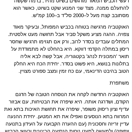
רעשי הכביש המאוד מורגשים בשיוט מהיר, ברמה שקשה
להתעלם ממנה. מצד שני המנוע שקט בשיוט, כאשר הוא
מסתובב קצת מעל ל–2000 סל"ד ב–100 קמ"ש
.
האוקטביה מרגישה בטוחה בכביש המפותל, ובעיקר מאוד
צפויה. ההגה מציע משקל סביר אבל תחושה מעט אלסטית.
המתלים עובדים בסדר לרוב, ורק אם תגזימו תרגישו שחסר
ריסון במתלה הקדמי דווקא. היא בהחלט לא מתמודדת על
תואר 'המכונית לנהג' בקטגוריה, אבל קשה לבא אליה
בתלונות בנושא, היא פשוט בסדר. יחידת הכח היא החלק
הטוב בהיבט הדינאמי, עם כח זמין ומצב ספורט מצויין
.
משתפרת
האוקטביה החדשה לקחה את הנוסחה הטובה של הדגם
הקודם, ושדרגה אותה. היא שיפרה את הבטיחות, עם אבזור
עדיף וציון ריסוק משופר, שיפרה את תחושת האיכות בתא ואת
המרווח בתא הנוסעים ואפילו את תא המטען. יחידת ההנעה
עדיין זריזה וחסכונית (עם ההערה הקבועה על העידון בתנועה
צפופה) ולמעשה למעט נוחות הנסיעה הבינונית ורעשי הכביש,