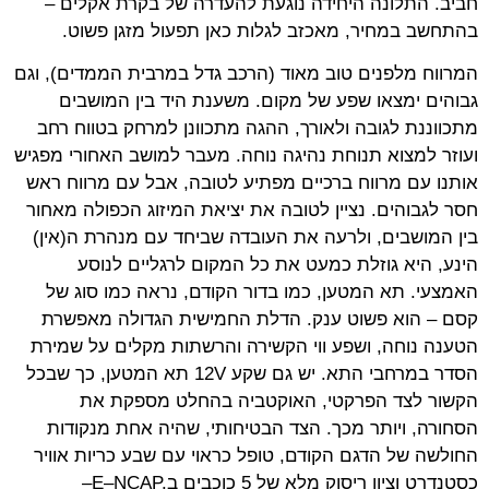
חביב. התלונה היחידה נוגעת להעדרה של בקרת אקלים –
בהתחשב במחיר, מאכזב לגלות כאן תפעול מזגן פשוט
.
המרווח מלפנים טוב מאוד (הרכב גדל במרבית הממדים), וגם
גבוהים ימצאו שפע של מקום. משענת היד בין המושבים
מתכווננת לגובה ולאורך, ההגה מתכוונן למרחק בטווח רחב
ועוזר למצוא תנוחת נהיגה נוחה. מעבר למושב האחורי מפגיש
אותנו עם מרווח ברכיים מפתיע לטובה, אבל עם מרווח ראש
חסר לגבוהים. נציין לטובה את יציאת המיזוג הכפולה מאחור
בין המושבים, ולרעה את העובדה שביחד עם מנהרת ה(אין)
הינע, היא גוזלת כמעט את כל המקום לרגליים לנוסע
האמצעי. תא המטען, כמו בדור הקודם, נראה כמו סוג של
קסם – הוא פשוט ענק. הדלת החמישית הגדולה מאפשרת
הטענה נוחה, ושפע ווי הקשירה והרשתות מקלים על שמירת
הסדר במרחבי התא. יש גם שקע
V
12 תא המטען, כך שבכל
הקשור לצד הפרקטי, האוקטביה בהחלט מספקת את
הסחורה, ויותר מכך. הצד הבטיחותי, שהיה אחת מנקודות
החולשה של הדגם הקודם, טופל כראוי עם שבע כריות אוויר
כסטנדרט וציון ריסוק מלא של 5 כוכבים ב
–E–NCAP.