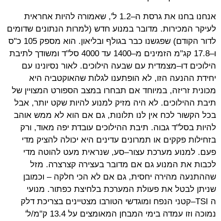
אנחנו בחנו את גרסת ה–1.2 ל', שאמורה להיות אחראית
לעיקר המכירות. מדובר במנוע חדש (למרות הנתונים שדומים
לדור הקודם) שפגשנו כבר בגולף ובליאון. הוא מספק 105 כ"ס
ו–17.8 קג"מ הזמינים מ–1400 עד 4000 סל"ד ומשודך לתיבת
הילוכים דו–מצמדית עם שבעה הילוכים. לאור נסיונינו עם
יחידת ההנעה הזו, לא הופתענו לגלות שהאוקטביה היא
מכונית זריזה, במיוחד אם תבחרו במצב הספורט המצויין של
תיבת ההילוכים. לא היה מזיק למנוע להיות שקט יותר, אבל
בכל הקשור לכח אין לנו תלונות, גם אם הוא לא ממש אוהב
להיות בסל"ד גבוה. תיבת ההילוכים עובדת יפה מאוד, ורק
בזחילות פקקים או תמרונים עדינים היא יכולה להציק מדי
פעם. למנוע מערכת עצור–סע, שנראית מעט להוטה מדי
לכבות את המנוע גם אם מדובר בעצירה קצרצרה. מזל
שההתנעה מהירה יחסית, גם אם לא הכי חלקה – וכמובן
שניתן לבטל את פעולת המערכת בלחיצת כפתור. מנועי
ה
–TSI
קטני הנפח ומוגדשי הטורבו מצטיינים בצריכת דלק
נמוכה וזו עמדה בימי המבחן המאומצים על 13.4 ק"מ/ל'