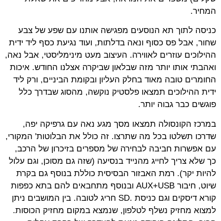
המחיר
.
כניסה לתוך תא הנוסעים מפגישה אותנו עם שפע של צבע
שחור, אבל פס כסוף ונאה בדלתות, ועוד נגיעת כסף ליד ידית
ההילוכים עוזרים לאווירה. העיצוב מעט מינימליסטי, אבל נאה,
ואהבתי אותו יותר מזה שבלאון שביקרה אצלנו החודש. איכות
החומרים טובה מאוד בחלק העליון ובקומת הביניים, ורק ליד
ידית ההילוכים תמצאו פלסטיק נוקשה, מהסוג שבדרך כלל
פוגשים כבר גבוה יותר
.
במרכז הקונסולה תמצאו מסך מגע נאה עם גרפיקה יפה,
שדרכו תשלטו בכל מה שתרצו. זה כולל את הבלוטות' המקורי,
עם אפשרות חביבה לבחירה של מספרים בזיכרון של הרכב,
כך שלא צריך לחייג מהנייד בנסיעה (שזה גם מסוכן, וגם עלול
להיות יקר). רמת האבזור הבסיסית כוללת בנוסף גם בקרת
שיוט, חיבור
AUX+USB
ובנוסף מתחבאים להם בתא כפפות
קורא דיסקים וגם כניסת
SD.
חריג לטובה. בין המושבים ניתן
למצוא מחזיק נשלף לטלפון, שנמצא במקום מחזיק הכוסות.