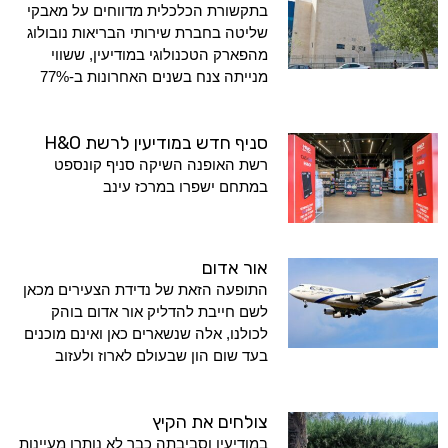
בתקשורת הכלכלית מדווחים על מאבקי
שליטה בחברת שירותי הבריאות נובולוג
מהפארק הטכנולוגי במודיעין, ששווי
מנייתה צנח בשנים האחרונות ב-77%
סניף חדש במודיעין לרשת H&O
רשת האופנה השיקה סניף קונספט
במתחם ישפרו במרכז עינב
אור אדום
התופעה הזאת של נדידת הצעירים מכאן
לשם חייבת להדליק אור אדום בוהק
לכולנו, אלה שנשארים כאן ואינם מוכנים
בעד שום הון שבעולם לארוז ולעזוב
צולחים את הקיץ
במודיעין וסביבתה כבר לא נותרו מעיינות