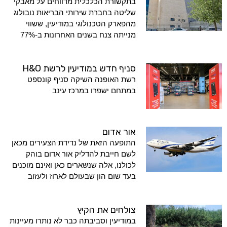
בתקשורת הכלכלית מדווחים על מאבקי
שליטה בחברת שירותי הבריאות נובולוג
מהפארק הטכנולוגי במודיעין, ששווי
מנייתה צנח בשנים האחרונות ב-77%
סניף חדש במודיעין לרשת H&O
רשת האופנה השיקה סניף קונספט
במתחם ישפרו במרכז עינב
אור אדום
התופעה הזאת של נדידת הצעירים מכאן
לשם חייבת להדליק אור אדום בוהק
לכולנו, אלה שנשארים כאן ואינם מוכנים
בעד שום הון שבעולם לארוז ולעזוב
צולחים את הקיץ
במודיעין וסביבתה כבר לא נותרו מעיינות