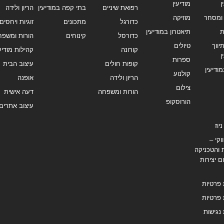
ן
מודיעין
רפואת שיניים
בתי קפה במודיעין
הריון ולידה
ומסחר
מוזיקה
כדורגל
מתכונים
זוגיות ויחסים
ת
תיאטרון במודיעין
כדורסל
קינוחים
הורות ומשפח
ווך
טיולים
קורונה
קהילות מודיעי
ן
ספרות
קופות חולים
עיצוב הבית
מודיעין
קולנוע
הריון ולידה
אופנה
צילום
הורות ומשפחה
דעה אישית
הורוסקופ
עיצוב אתרים
יוז
וקי –
 והטכניקה
ם יצירות
 פרטיות
 פרטיות
נגישות