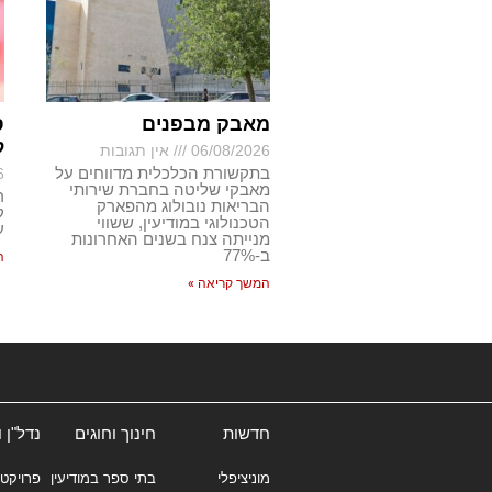
מאבק מבפנים
ס
ל
06/08/2026
אין תגובות
בתקשורת הכלכלית מדווחים על
6
מאבקי שליטה בחברת שירותי
ר
הבריאות נובולוג מהפארק
ק
הטכנולוגי במודיעין, ששווי
ע
מנייתה צנח בשנים האחרונות
ב-77%
ה
המשך קריאה »
חדשות
חינוך וחוגים
נדל"ן 
מוניציפלי
בתי ספר במודיעין
פרויקטי