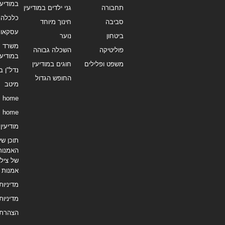
במודיעי
תחבורה
גני ילדים במודיעין
כלכלה 
סביבה
חינוך מיוחד
עסקאו
ביטחון
נוער
משרד תי
פוליטיקה
השכלה גבוהה
במודיעי
משפט ופלילים
חוגים במודיעין
נדל"ן ב
החופש הגדול
מיטב
home
home
מודיעין נ
תוכן שיו
האמנות
של צילו
אמנות
מדיניות
מדיניות
הצהרת 