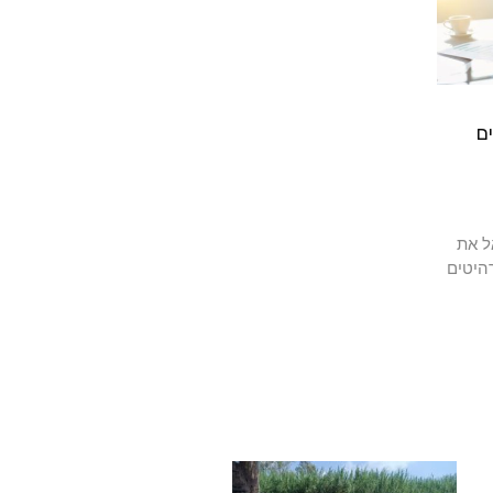
ם
ל את
היטים