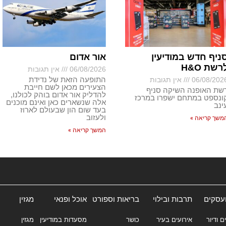
ניף חדש במודיעין
אור אדום
רשת H&O
06/08/2026
אין תגובות
התופעה הזאת של נדידת
06/08/202
אין תגובות
הצעירים מכאן לשם חייבת
שת האופנה השיקה סניף
להדליק אור אדום בוהק לכולנו,
ונספט במתחם ישפרו במרכז
אלה שנשארים כאן ואינם מוכנים
ינב
בעד שום הון שבעולם לארוז
ולעזוב
משך קריאה »
המשך קריאה »
ועסקים
תרבות ובילוי
בריאות וספורט
אוכל ופנאי
מגזין
ם ודיור
אירועים בעיר
כושר
מסעדות במודיעין
מגזין