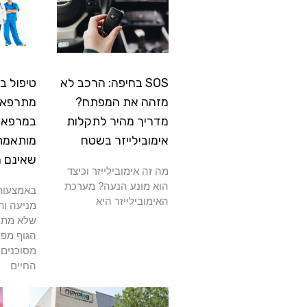
SOS בחיפה: הרכב לא
טיפול ב
מזהה את המפתח?
מתרפא: 
מדריך מהיר לתקלות
במרפאה
אימובילייזר בשטח
מותאמת
שאינם 
מה זה אימובילייזר וכיצד
הוא מונע הנעה? מערכת
באמצעות 
האימובילייזר היא
מניעה ות
שלא מתרפ
הגוף מפנ
מסוכנים 
החיים