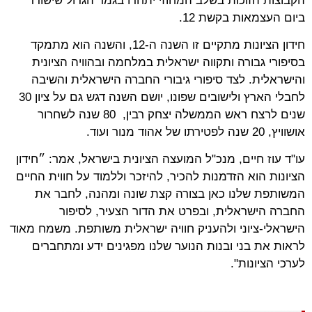
הקבוצות הזוכות בשלב המחוזי יתחרו בגמר הגדול שישודר
ביום העצמאות בקשת 12.
חידון הציונות מתקיים זו השנה ה-12, והשנה הוא מתמקד
בסיפורי גבורה ותקווה ישראלית במלחמה ובהוויה הציונית
והישראלית. לצד סיפורי גיבורי החברה הישראלית והשיבה
לחבלי הארץ ולישובים שפונו, יושם השנה דגש גם על ציון 30
שנים לרצח ראש הממשלה יצחק רבין, 80 שנה לשחרור
אושוויץ, 20 שנה לפטירתו של אהוד מנור ועוד.
עו"ד עוז חיים, מנכ"ל המועצה הציונית בישראל, אמר: ״חידון
הציונות הוא הזדמנות להכיר, להיזכר וללמוד על חווית החיים
המשותפת שלנו כאן בצורה קצת שונה ומהנה, לחבר את
החברה הישראלית, ובפרט את הדור הצעיר, לסיפור
הישראלי-ציוני ולהעניק חוויה ישראלית משותפת. משמח מאוד
לראות את בני ובנות הנוער שלנו מפגינים ידע ומתחברים
לערכי הציונות".