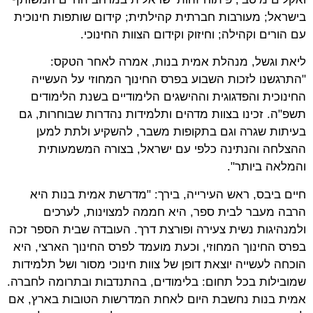
בישראל; מעורבות חברתית קהילתית; קידום שותפות חינוכית
עם הורים וקהילה; וחיזוק וקידום הצוות החינוכי.
ליאת וגשל, מנהלת אמית בנות, אמרה לאחר הטקס:
"התרגשנו לזכות השבוע בפרס החינוך המחוזי על העשייה
החינוכית והפדגוגית וההישגים הלימודיים בשנת הלימודים
תשפ"ה. זכינו בצוות מדהים ותלמידות נהדרות שבוחרות, גם
בעיתות שגרה וגם בתקופות משבר, להשקיע ולתת למען
ההצלחה והנתינה כלפי עם ישראל, בצורה המשמעותית
והמלאה ביותר".
חיים ביבס, ראש העירייה, בירך: "מדרשת אמית בנות היא
הרבה מעבר לבית ספר, היא חממה למצוינות, לערכים
ולמנהיגות נשית צעירה ופורצת דרך. העובדה שבית הספר זכה
בפרס החינוך המחוזי, וכעת מועמד לפרס החינוך הארצי, היא
הוכחה לעשייה יוצאת דופן של צוות חינוכי מסור ושל תלמידות
שמובילות בכל תחום: בלימודים, בהתנדבות ובתרומה לחברה.
אמית בנות נחשבת היום לאחת המדרשות הטובות בארץ, אם