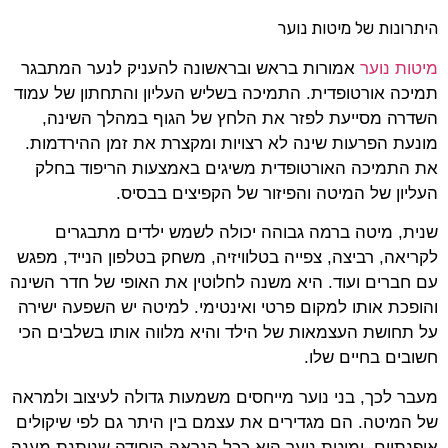
היתרונות של מיטות נוער
מיטות נוער
אמורות בראש ובראשונה להעניק לנער המתבגר
תמיכה אורטופדית. התמיכה בשליש העליון והתחתון של עמוד
השדרה מסייעת לפזר את הלחץ של הגוף במהלך השינה,
מונעת הפרעות שינה לא רצויות ומקצרת את זמן ההירדמות.
את התמיכה האורטופדית משיגים באמצעות הריפוד בחלק
העליון של המיטה והפיזור של הקפיצים בבסיס.
שנית, מיטה ברמה גבוהה יכולה לשמש ילדים מתבגרים
לקריאה, רביצה, צפייה בטלוויזיה, משחק בטלפון הנייד, מפגש
עם חברים ועוד. היא משנה לחלוטין את האופי של חדר השינה
והופכת אותו למקום פרטי ואינטימי. למיטה יש השפעה ישירה
על תחושת העצמאות של הילד והיא מלווה אותו בשלבים הכי
חשובים בחיים שלו.
מעבר לכך, בני נוער מייחסים משמעות גדולה לעיצוב ולמראה
של המיטה. הם מגדירים את עצמם בין היתר גם לפי שיקולים
אופנתיים, ומיטת נוער היא ככל הנראה היחידה שנותנת מענה