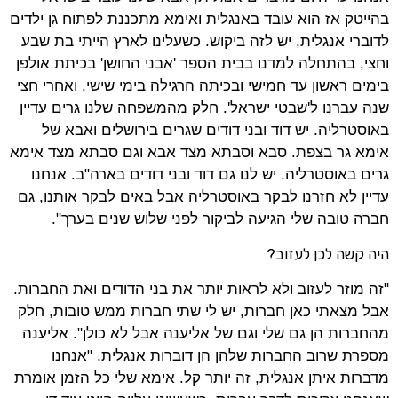
בהייטק אז הוא עובד באנגלית ואימא מתכננת לפתוח גן ילדים
לדוברי אנגלית, יש לזה ביקוש. כשעלינו לארץ הייתי בת שבע
וחצי, בהתחלה למדנו בבית הספר 'אבני החושן' בכיתת אולפן
בימים ראשון עד חמישי ובכיתה הרגילה בימי שישי, ואחרי חצי
שנה עברנו ל'שבטי ישראל'. חלק מהמשפחה שלנו גרים עדיין
באוסטרליה. יש דוד ובני דודים שגרים בירושלים ואבא של
אימא גר בצפת. סבא וסבתא מצד אבא וגם סבתא מצד אימא
גרים באוסטרליה. יש לנו גם דוד ובני דודים בארה"ב. אנחנו
עדיין לא חזרנו לבקר באוסטרליה אבל באים לבקר אותנו, גם
חברה טובה שלי הגיעה לביקור לפני שלוש שנים בערך".
היה קשה לכן לעזוב?
"זה מוזר לעזוב ולא לראות יותר את בני הדודים ואת החברות.
אבל מצאתי כאן חברות, יש לי שתי חברות ממש טובות, חלק
מהחברות הן גם שלי וגם של אליענה אבל לא כולן". אליענה
מספרת שרוב החברות שלהן הן דוברות אנגלית. "אנחנו
מדברות איתן אנגלית, זה יותר קל. אימא שלי כל הזמן אומרת