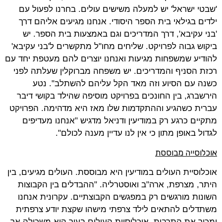
'שבטי ישראל' יש למעלה משישים עולים. בחרנו לפעול עם
ילדים בגילאי בית הספר היסודי. אנחנו מגיעים אליהם דרך
'בני עקיבא', דרך המדריכים וגם באמצעות בית הספר. יש
ביקוש גבוה לפרויקט. שליחים מחו"ל מתקשרים ל'בני עקיבא'
להודיע שמשפחות מגיעות ואנחנו יוצרים להם מעטפת יחד עם
רכזת הסניף והמדריכים. יש משפחה מברוקלין שעלתה לפני
כשנה עם הסיוע וזה מאד הקל עליהם להשתלב". נטע
הירשברג, בין החונכים בפרויקט מוסיפה שהילד בקושי דיבר
עברית כשהגיע וההתקדמות שלו מאז היא מדהימה. הפרויקט
מתקיים כרגע רק במודיעין ודניאל מדגיש "אנחנו מעדיפים
לגדול באופן מתון כי אין לנו עדיין מענה לכולם".
אוכלוסייה מבוססת
אוכלוסיית העולים במודיעין היא מבוססת. העולים מגיעים, בין
היתר, מצרפת, ארה"ב ואוסטרליה. "ההבדלים בין הקבוצות
השונות מורגשים רק במפגשים הקבוצתיים. עקרונית אנחנו
משתדלים להתאים לילד צרפתי מישהו שקצת יודע צרפתית
ומכיר את התרבות. אוכלוסיית העולים בעיר היא משכילה אך