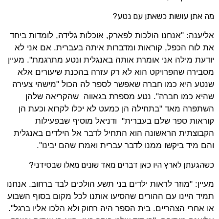
מה אתן עושות כשאתן עם נטע?
אליענה: "אנחנו הולכות לפארק, אוכלות גלידה, לומדות ביחד
את לוח הכפל, קוראות ומדברות איתה בעברית. אם אני לא
יודעת מילה אני אומרת אותה באנגלית ונטע מתרגמת". מעיין
מסבירה שהפרויקט הוא לא רק עזרה בהכנת שיעורים אלא
שנטע היא כמו חברה שאפשר לספר לה הכול "מישהי צעירה
שהיא כמו חברה". נטע מספרת בגאווה שהקריאה שלהן
השתפרה מאד "בתחילה הן כמעט לא יכלו לקרוא וכעת הן
קוראות ספר שלם בעברית" ודניאל מוסיף שבפעילות
הקבוצתית הראשונה הוא התחיל לדבר אל הילדים באנגלית
והם מיד ביקשו ממנו לדבר עברית ואמרו שהם יבינו".
כשהגעתן לארץ היו כאן דברים מאד שונים מאלו שבסידני?
מעיין: "מוזר לראות ילדים בני תשע הולכים לבד ברחוב. אנחנו
תמיד היינו עם ההורים שהסיעו אותנו לכל מקום בסוף השבוע
או אחרי הצהריים. בית הספר היה רחוק ולא הלכו אליו ברגל".