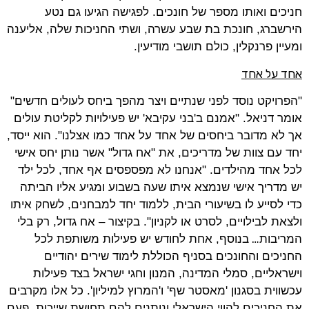
חניכים ואותו מספר של חונכים. לפגישה הגיעו גם נטע
הירשברג, חונכת בת שבע עשרה, ושתי החניכות שלה, אליענה
ומעיין פרנקלין, כולם תושבי מודיעין.
אחד על אחד
"הפרויקט נוסד לפני שנתיים ויצר מהפך ביחס לעולים חדשים"
אומר דניאל. "אמנם ב'בני עקיבא' יש פעילויות לקליטת עולים
אך לא מדובר ביחסים של אחד על אחד כמו אצלנו". הוא ייסד,
יחד עם צוות של מדריכים, את "אח גדול" אשר נותן יחס אישי
לכל אחד מהילדים. "אנחנו לא מפספסים אף אחד, לכל ילד
יש מדריך אישי שנמצא איתו שעה בשבוע ומגיע אליו הביתה
כדי לסייע לו בשיעורי הבית, ללמוד יחד למבחנים, לשחק איתו
ולצאת לבילויים, לסרט או לקניון". בקיצור – אח גדול, רק בלי
…
המריבות
בנוסף, אחת לחודש יש פעילות משותפת לכל
החניכים והחונכים בסניף הכוללת לימוד שירים יהודיים
וישראליים, סמלי המדינה, המנון וחגי ישראל בצד פעילות
עכשווית בסגנון 'מאסטר שף' ו'המרוץ למיליון'. כל אלו מקרבים
את החניכים להווי הישראלי ונותנים להם תחושת שייכות. פעם