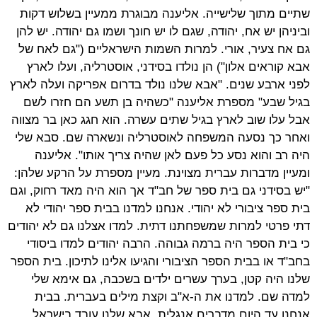
שתיים מתוך שלישייה. אליענה מבוגרת ממעיין בשלוש דקות
וביניהן יש אח, יהודה, שגם לו יש חונך ושמו גם יהודה. יש להן
גם אח צעיר, אורי. למרות השמות הישראליים ("גם לאח של
אבא קוראים אלון") הן נולדו בסידני, אוסטרליה, ועלו לארץ
לפני ארבע שנים. "אבא שלנו נולד בדרום אפריקה ועלה לארץ
בגיל שבע" מספרת אליענה "כשהיה בן תשע הם חזרו לשם
אבל עלו שוב לארץ בגיל שתים עשרה. הוא חגג כאן בר מצווה
ואחר כך נסעה המשפחה לאוסטרליה ונשארה שם. סבא שלי
היה רב והוא נסע כל פעם לאן שהיה צריך אותו". אליענה
ומעיין מדברות עברית מצוינת. מעיין מספרת על הרקע שלהן:
"יש בסידני גם בית ספר של חב"ד אך הוא היה מאד רחוק, וגם
בית ספר ציבורי לא יהודי. אנחנו למדנו בבית ספר יהודי לא
דתי פרטי למרות שמשפחתנו דתית. למדו אצלנו גם לא יהודים
כי בית הספר היה ברמה גבוהה. הרבה יהודים למדו ביסודי
בחב"ד או בבית הספר הציבורי והגיעו אלינו לתיכון. בית הספר
שלנו היה קטן, בערך עשרים ילדים בשכבה, גם אימא שלי
למדה שם. למדנו את ה-א"ב וקצת מילים בעברית. בבית
אנחנו עד היום מדברים אנגלית, אבא שלנו עובד בישראל