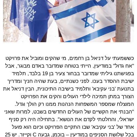
כששמעתי על דניאל בן רחמים, מי שהקים ומוביל את פרויקט
"אח גדול" במודיעין, הייתי בטוחה שמדובר באדם מבוגר, אבל
בפגישתנו גיליתי שמדובר בבחור צעיר בן 19 בלבד, תלמיד
ישיבת ההסדר בעכו. לפני כשנתיים, בעת שהיה חניך ומדריך
בתנועת 'בני עקיבא' ותלמיד בישיבה התיכונית, הבין דניאל את
הצורך במתן תמיכה לילדי העולים והקים את הפרויקט
המוצלח שמספר המשפחות הנהנות ממנו רק הולך וגדל.
"הבנתי את הקשיים של העולים החדשים בשבט, למרות שאני
ישראלי, והחלטתי לקדם את הנושא". בתחילה היה רק סניף
אחד של 'בני עקיבא' שבו התקיים הפרויקט וכיום הוא פועל
בכל שלושת הסניפים במודיעין – בוכמן, גבעה
C
וקייזר. יש 25