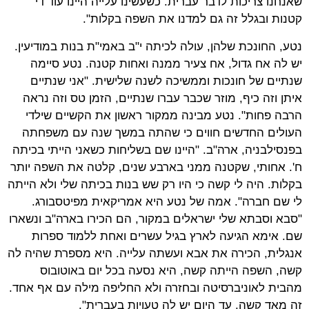
שאנחנו צריכות לדבר עברית. כשעשינו עלייה היינו עוד די
קטנות ובגלל זה גם למדנו את השפה בקלות".
נטע, החונכת שלהן, עולה לכיתה י"ב באמי"ת בנות במודיעין.
יש לה אח גדול, אח צעיר ממנה ואחות קטנה. נטע סיימה
שנתיים של חונכות וממשיכה לשנה שלישית. "אני שנתיים
איתן וזה כיף, מוזר שכבר עברו שנתיים, הזמן טס וזה נראה
הרבה פחות". נטע מבינה ממקור ראשון את הקשיים שילדי
העולים החדשים חווים כי שהתה במשך שנה עם משפחתה
בפנסילבניה, ארה"ב. "היינו שם בשליחות כשאני הייתי בכיתה
ח'. אחותי, שקטנה ממני בארבע שנים, קלטה את השפה יותר
בקלות. היה לי קשה כי היו רק שש בנות בכיתה שלי ולא הייתה
לי שם חברה". אמה של נטע היא אמריקאית מפיטסבורג.
"סבא וסבתא שלי ישראלים במקור, הם הכירו בארה"ב ונשארו
שם. אימא הגיעה לארץ בגיל עשרים ואחת ללמוד ספרות
אנגלית, הכירה את אבא ועשתה עלייה. היא מספרת שהיה לה
קשה, השפה הייתה קשה, היא נסעה בכל יום באוטובוס
מהבית לאוניברסיטה ובחזרה ולא החליפה מילה עם אף אחד.
זה מאד קשה, עד היום יש לה טעויות בעברית".