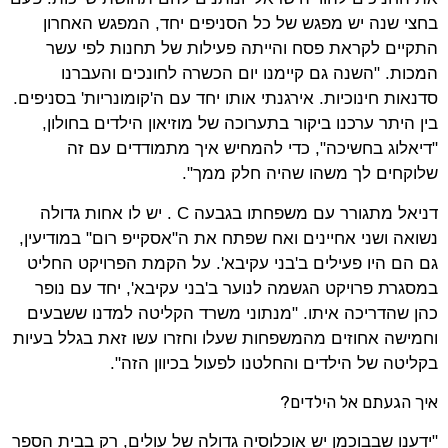
בחצי שנה יש מפגש של כל הסניפים יחד, המפגש האחרון
התקיים לקראת פסח והייתה פעילות של תחנות לפי עשר
המכות. "השנה גם קיימנו יום הכשרה לחונכים והעברנו
סדנאות חינוכיות. אירגנתי אותו יחד עם ה'קומונריות' בסניפים.
בין היתר ערכנו ביקור בתערוכה של מוזיאון הילדים בחולון,
"דיאלוג בחשיכה", כדי להמחיש איך מתמודדים עם זה
שלוקחים לך משהו שהיה חלק ממך".
דניאל מתגורר עם משפחתו בגבעה
C
. יש לו אחות גדולה
נשואה ושני אחיינים ואח שפתח את ה"אסקייפ רום" במודיעין,
גם הם היו פעילים ב'בני עקיבא'. על הקמת הפרויקט החליט
במסגרת פרויקט הגשמה לנוער ב'בני עקיבא', יחד עם נופר
כהן שהדריכה איתו. "מנתוני משרד הקליטה למדנו ששבעים
וחמישה אחוזים מהמשפחות שעלו וחזרו עשו זאת בגלל בעיות
בקליטה של הילדים והחלטנו לפעול בכיוון הזה".
איך הגעתם אל הילדים?
"ידענו שבבוכמן יש אוכלוסיה גדולה של עולים, רק בבית הספר