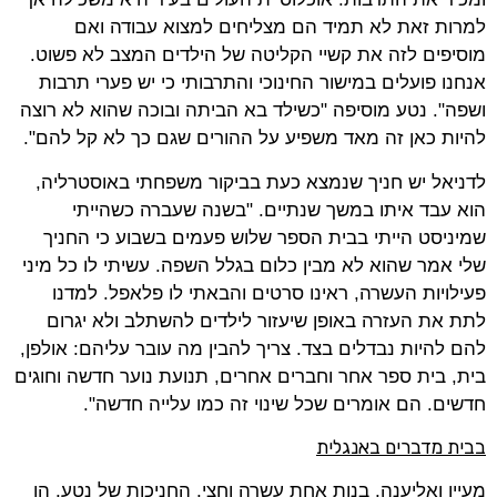
למרות זאת לא תמיד הם מצליחים למצוא עבודה ואם
מוסיפים לזה את קשיי הקליטה של הילדים המצב לא פשוט.
אנחנו פועלים במישור החינוכי והתרבותי כי יש פערי תרבות
ושפה". נטע מוסיפה "כשילד בא הביתה ובוכה שהוא לא רוצה
להיות כאן זה מאד משפיע על ההורים שגם כך לא קל להם".
לדניאל יש חניך שנמצא כעת בביקור משפחתי באוסטרליה,
הוא עבד איתו במשך שנתיים. "בשנה שעברה כשהייתי
שמיניסט הייתי בבית הספר שלוש פעמים בשבוע כי החניך
שלי אמר שהוא לא מבין כלום בגלל השפה. עשיתי לו כל מיני
פעילויות העשרה, ראינו סרטים והבאתי לו פלאפל. למדנו
לתת את העזרה באופן שיעזור לילדים להשתלב ולא יגרום
להם להיות נבדלים בצד. צריך להבין מה עובר עליהם: אולפן,
בית, בית ספר אחר וחברים אחרים, תנועת נוער חדשה וחוגים
חדשים. הם אומרים שכל שינוי זה כמו עלייה חדשה".
בבית מדברים באנגלית
מעיין ואליענה, בנות אחת עשרה וחצי, החניכות של נטע, הן