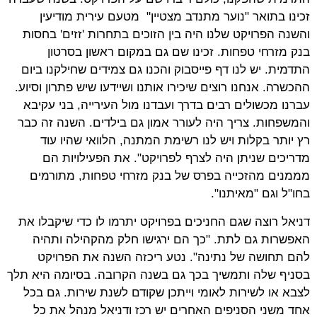
זכינו בתואר "נוער מתנדב מצטיין" מטעם עירית מודיעין
והשנה הפרויקט שלנו היה בין הזוכים בתחרות 'זזים' בחסות
בנק מזרחי טפחות. זכינו שם גם במקום ראשון בסרטון
התדמית. יש לנו דף פייסבוק והכנו גם צמידים שחילקנו ביום
ההכשרה. אנחנו רוצים שיכירו אותנו ושיידעו שיש פתרון וסיוע.
עברנו מכשולים רבים בדרך ועבדנו מול העירייה, בני עקיבא
והמשפחות. צריך היה לעורר אמון גם בילדים. השנה זה כבר
רץ יותר בקלות ויש לנו רשימת המתנה, הלוואי שהיו עוד
מדריכים שניתן היה לצרף לפרויקט". את הפעילויות הם
מממנים מהזכייה בפרס של בנק מזרחי טפחות, מתורמים
בחו"ל וגם "מאיתנו".
דניאל רוצה שגם החניכים בפרויקט יתרמו לו כדי שיקבלו את
האפשרות גם לתת. "כך הם ירגישו חלק מהקהילה ותהיה
להם תחושה של נתינה". נטע ריכזה השנה את הפרויקט
בסניף שלה ותמשיך בכך גם בשנה הקרובה. בסיומה היא תלך
לצבא או לשירות לאומי וייתכן שקודם לשנת שירות. גם בכל
אחד משני הסניפים האחרים יש רכז ודניאל מנהל את כל