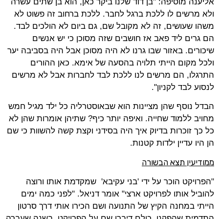
אליענה מוסיפה: "בן דוד שלנו ביקר כאן, הוא בן שתים עשרה
ולא מרשים לו ללכת ברגל לחבר. ללכת ברחוב זה פשוט לא
משהו שעושים, זה לא מקובל שם, גם ביום לא הולכים לבד.
הם גרים ליד פאב אז חושבים שזה מסוכן כי יש אנשים
שיכורים. באזור שבו גרנו לא היה מסוכן אבל היה בסביבה יער
ולכל מקום הייתי תלויה בהסעה של אימא. כאן ההורים
התרגלו, הם מרשים לנו ללכת לבד לחברות אבל לא מרשים
לנסוע לבד לקניון".
הבדל נוסף שהן מציינות הוא שבאוסטרליה כל ילד מגיל חמש
מחויב ללמוד שחייה. ואיפה יותר כיף? שתיהן אומרות שהן לא
כל כך זוכרות בדיוק איך היה בסידני וקצת קשה להשוות כי שם
הן היו עדיין ילדות קטנות.
ממודיעין תצא הבשורה
"הפרויקט הוכר על ידי 'בני עקיבא' שמקדמת אותו ורוצה
להוביל אותו לפרויקט ארצי" אומר דניאל. "לפני כמה ימים
הייתי במחנה הקיץ של התנועה ושם הכירו אותי דרך סרטון
התדמית שהפקנו, כולם דיברו שם על הפרויקט. בשנה שעברה