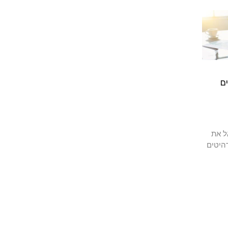
ם
ל את
היטים