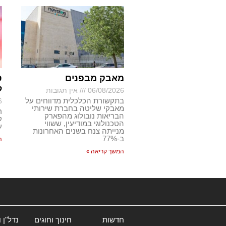
מאבק מבפנים
ס
ל
06/08/2026
אין תגובות
בתקשורת הכלכלית מדווחים על
6
מאבקי שליטה בחברת שירותי
ר
הבריאות נובולוג מהפארק
ק
הטכנולוגי במודיעין, ששווי
ע
מנייתה צנח בשנים האחרונות
ב-77%
ה
המשך קריאה »
חדשות
חינוך וחוגים
נדל"ן 