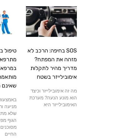
SOS בחיפה: הרכב לא
טיפול ב
מזהה את המפתח?
מתרפא: 
מדריך מהיר לתקלות
במרפאה
אימובילייזר בשטח
מותאמת
שאינם 
מה זה אימובילייזר וכיצד
הוא מונע הנעה? מערכת
באמצעות 
האימובילייזר היא
מניעה ות
שלא מתרפ
הגוף מפנ
מסוכנים 
החיים