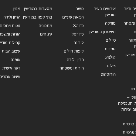
ם ודיור
אירועים בעיר
כושר
מסעדות במודיעין
מגזין
ן
מודיעין
רפואת שיניים
בתי קפה במודיעין
הריון ולידה
ומסחר
מוזיקה
כדורגל
מתכונים
זוגיות ויחסים
ת
תיאטרון במודיעין
כדורסל
קינוחים
הורות ומשפח
ווך
טיולים
קורונה
קהילות מודיעי
ן
ספרות
קופות חולים
עיצוב הבית
מודיעין
קולנוע
הריון ולידה
אופנה
צילום
הורות ומשפחה
דעה אישית
הורוסקופ
עיצוב אתרים
יוז
וקי –
 והטכניקה
ם יצירות
 פרטיות
 פרטיות