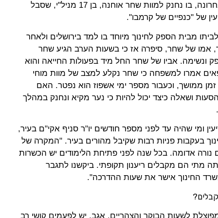
בעקבות המקרה הטראגי שאירע לאחרונה, בו נחנק למוות שחר אוחנה, בן 17 מניל"י, שסבל
עין של "כנפיים של קרמבו".
יתו מבית הספק לחינוך מיוחד בו למד בירושלים ולאחר
, אמו של שחר, סיפרה אז כי בשעות הערב הגיע שחר
ק ונשימה. אביו של שחר החל מיד בפעולות החייאה והוא
פאים אמרו למשפחה כי שחר נקלע למצב של מוות מוחי
זמן ממושך, וכעבור מספר ימי אשפוז הוא נפטר. האם
ות ושאלה כיצד יכול להיות כי נער מקיא ונחנק במהלך
עין ומי שהיה עד לפני מספר חודשים יו"ר סניף אקי"ם בעיר,
נוך בעקבות פניות רבות שקיבל מהורים בעיר. "המקרה של
נורה אדומה. בכל שנה לפני פתיחת הלימודים יש הכשרות
ה מתי הם מקבלים ריענון תקופתי. ביקשנו לתגבר
משרד החינוך אישר את שעות ההדרכה".
קבלים?
מפוצלת לשעות הבוקר והצהריים. אגב, יש לפעמים קושי רב