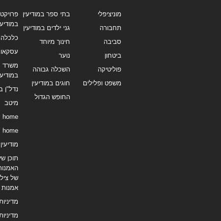
מוניציפלי
בתי ספר במודיעין
פרויקטי
במודיעי
תחבורה
גני ילדים במודיעין
כלכלה 
סביבה
חינוך מיוחד
עסקאו
ביטחון
נוער
משרד תי
פוליטיקה
השכלה גבוהה
במודיעי
משפט ופלילים
חוגים במודיעין
נדל"ן ב
החופש הגדול
מיטב
home
home
מודיעין נ
תוכן שיו
האמנות
של צילו
אמנות
מדיניות
מדיניות