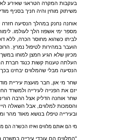
משיתוק מוחין והיה חניך בסניף מודי
אוחנה נחנק במהלך הנסיעה חזרה לב
מספר ימי אשפוז הלך לעולמו
.
לימור
לביתו כשהוא מחוסר הכרה, ללא דופ
הועבר במהירות לטיפול נמרץ. הרו
מכיוון שלא הגיע חמצן למוחו במשך 
העלתה טענות קשות כנגד חברת ההסע
הנסיעה מבלי שהמלווים יבחינו בכך
.
שחר מי און, חבר מועצת עיריית מודי
יזם את הפנייה לעירייה ולמשרד החי
שחר אוחנה הדליק אצל הרבה הורים 
והסמכות למלווים, אבל השאלה היית
ובעירייה טיפלו בנושא מאוד מהר ו
מי הם אותם מלווים ואיזו הכשרה הם מ
"המלווים הם עובדי עירייה במשרה 