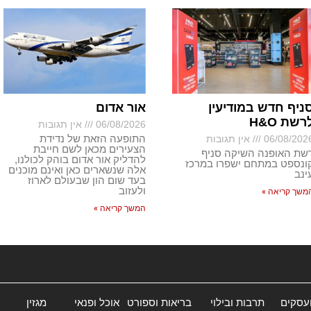
ניף חדש במודיעין
אור אדום
רשת H&O
06/08/2026
אין תגובות
התופעה הזאת של נדידת
06/08/202
אין תגובות
הצעירים מכאן לשם חייבת
שת האופנה השיקה סניף
להדליק אור אדום בוהק לכולנו,
ונספט במתחם ישפרו במרכז
אלה שנשארים כאן ואינם מוכנים
ינב
בעד שום הון שבעולם לארוז
ולעזוב
משך קריאה »
המשך קריאה »
ועסקים
תרבות ובילוי
בריאות וספורט
אוכל ופנאי
מגזין