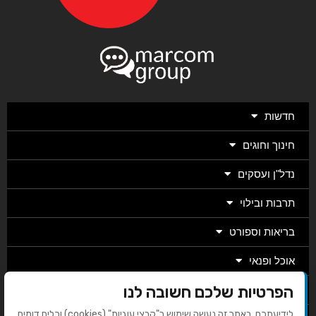
חדשות
חינוך וחוגים
נדל"ן ועסקים
תרבות ובילוי
בריאות וספורט
אוכל ופנאי
הפרטיות שלכם חשובה לנו
מגזין
לידיעתכם, באתר זה נעשה שימוש ב"קבצי עוגיות" (cookies) וכלים דומים