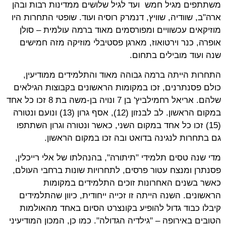
משתתפים מגיל חמש ועד לגיל שלושים ממדינות רבות ובהן
ארה"ב, שוודיה, שוויץ, דנמרק רוסיה ועוד. שופטי התחרות היו
מוזיקאים עכשוויים ומפורסמים מאוד ברמה עולמית – סולן
אופרה, כנר וירטואוז, מארגן פסטיבלי מוזיקה מזה חמישים
שנה ועוד מובילים בתחום.
התחרות הייתה ברמה גבוהה מאוד והתלמידים ממודיעין,
כולם פסנתרנים, זכו במקומות הראשונים בקבוצות הגילאים
שלהם. אריאל רחמילביץ' בן 7 ונויה בן-משה בת 8 זכו כל אחד
במקום הראשון. לב לבנזון (12), אסף גרון (13) ונועם ונטורה
(15) זכו כל אחד במקום השני, כאשר ונטורה וגרון השתתפו
גם בתחרות לנגינה בדואט ובה זכו במקום הראשון.
מדי שנה טסים תלמידי "תיתורה", בהנהלתו של אלי רייכלין,
פסנתרן ומנצח עטור פרסים, לתחרויות שונות ברחבי העולם,
כאשר בשנים האחרונות זוכים התלמידים במקומות
הראשונים. השנה הייתה זו זכייה ייחודית, כיוון שהתלמידים
קיבלו כבוד גדול להופיע בקונצרט הסיום באחד מהאולמות
הטובים באירופה – "גילדיה הגדולה". כמו כן, המכון המודיעיני