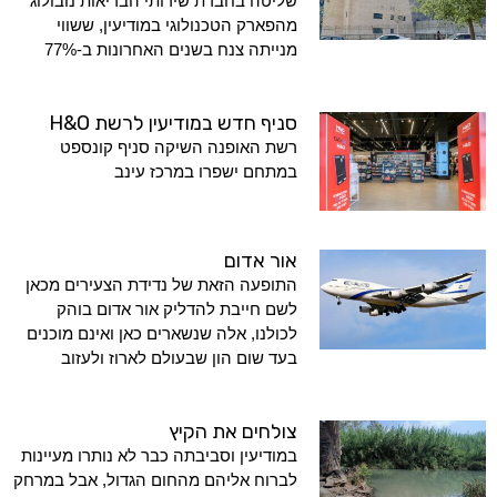
שליטה בחברת שירותי הבריאות נובולוג
מהפארק הטכנולוגי במודיעין, ששווי
מנייתה צנח בשנים האחרונות ב-77%
סניף חדש במודיעין לרשת H&O
רשת האופנה השיקה סניף קונספט
במתחם ישפרו במרכז עינב
אור אדום
התופעה הזאת של נדידת הצעירים מכאן
לשם חייבת להדליק אור אדום בוהק
לכולנו, אלה שנשארים כאן ואינם מוכנים
בעד שום הון שבעולם לארוז ולעזוב
צולחים את הקיץ
במודיעין וסביבתה כבר לא נותרו מעיינות
לברוח אליהם מהחום הגדול, אבל במרחק