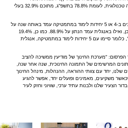
בתשפ"ג; 77.7% היו זכאים להסמכה טכנולוגית, לעומת 78.8% בתשפ"ג, מתוכם 32.9% בעלי
עוד עולה מהנתונים כי שיעור הנבחנים ב-4 או 5 יחידות לימוד במתמטיקה עמד באותה שנה על
54.4%, לעומת 52.3% שנה קודם לכן, ואילו באנגלית עמד הנתון על 88.9%. כמו כן, 19.4%
ממסיימי י"ב היו זכאים ל"בגרות טק", כלומר סיימו עם 5 יחידות לימוד במתמטיקה, אנגלית
הפרסום: "מערכת החינוך של מודיעין ממשיכה להציב
נתונים המרשימים של התמונה החינוכית, שנה אחר שנה,
 שלנו, יחד עם צוותי ההוראה, ההנהלות, מינהל החינוך
אשר משקיעים, מאמינים ופועלים יחד, אפשר להגיע
דור הצעיר שלנו ולבנות עתיד ערכי, שוויוני וחזק לעיר