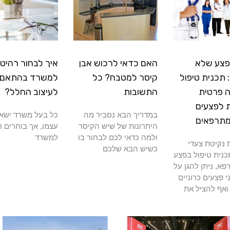
פצע שלא
האם כדאי לרכוש אבן
איך לבחור רהיטי
תכנית טיפול
קיסר למטבח? כל
למשרד בהתאם
 פרטית
התשובות
לעיצוב החלל?
 לפצעים
במדריך הבא נסביר מה
כל בעל משרד ישא
מתרפאים
היתרונות של שיש הקיסר
עצמו, אך בוחרים ר
ולמה כדאי לכם לבחור בו
למשרד
נקיטת צעדי
כשיש הבא שלכם
כנית טיפול בפצע
א, ניתן להגן על
י פצעים כרוניים
ואף להציל את