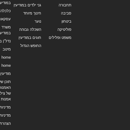
במודיעי
תחבורה
גני ילדים במודיעין
כלכלה 
סביבה
חינוך מיוחד
עסקאו
ביטחון
נוער
משרד תי
פוליטיקה
השכלה גבוהה
במודיעי
משפט ופלילים
חוגים במודיעין
נדל"ן ב
החופש הגדול
מיטב
home
home
מודיעין נ
תוכן שיו
האמנות
של צילו
אמנות
מדיניות
מדיניות
הצהרת 