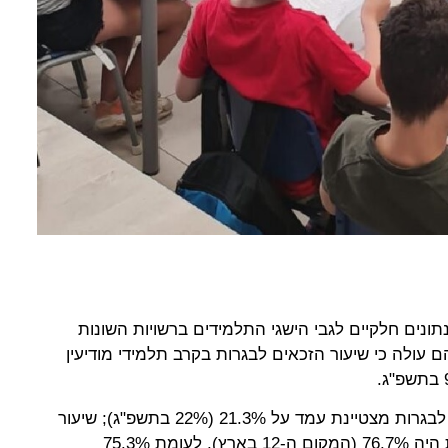
ונים חלקיים לגבי הישגי התלמידים ברשויות השונות
ימודים תשפ"ד (2024), מהם עולה כי שיעור הזכאים לבגרות בקרב תלמידי מודיעין
עוד עולה מהנתונים: שיעור הזכאים לבגרות מצטיינת עמד על 21.3% (22% בתשפ"ג); שיעור
הנבחנים ב-5 יחידות לימוד באנגלית היה 76.7% (המקום ה-12 בארץ), לעומת 75.3%