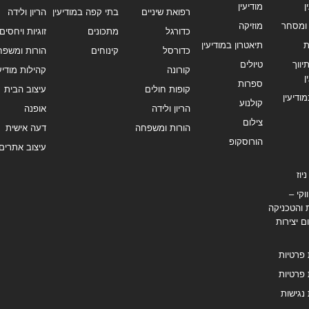
ן
מודיעין
רפואת שיניים
בתי קפה במודיעין
הריון ולידה
ומסחר
מוזיקה
כדורגל
מתכונים
זוגיות ויחסים
ת
תיאטרון במודיעין
כדורסל
קינוחים
הורות ומשפח
ווך
טיולים
קורונה
קהילות מודיעי
ן
ספרות
קופות חולים
עיצוב הבית
מודיעין
קולנוע
הריון ולידה
אופנה
צילום
הורות ומשפחה
דעה אישית
הורוסקופ
עיצוב אתרים
יוז
וקי –
 והטכניקה
ם יצירות
 פרטיות
 פרטיות
נגישות