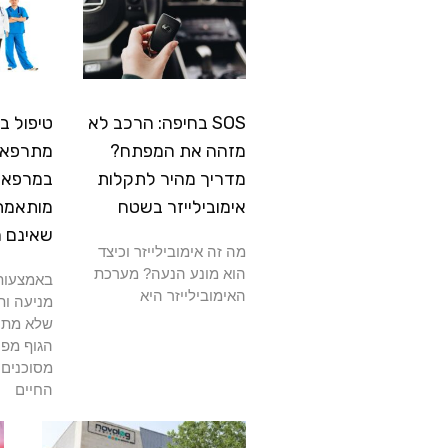
SOS בחיפה: הרכב לא
טיפול ב
מזהה את המפתח?
מתרפא: 
מדריך מהיר לתקלות
במרפאה
אימובילייזר בשטח
מותאמת
שאינם 
מה זה אימובילייזר וכיצד
הוא מונע הנעה? מערכת
באמצעות 
האימובילייזר היא
מניעה ות
שלא מתרפ
הגוף מפנ
מסוכנים 
החיים