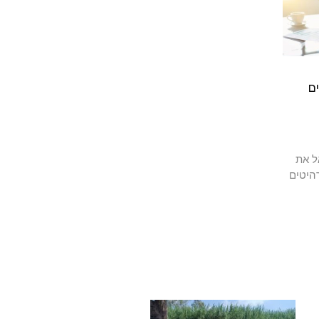
ם
ל את
היטים