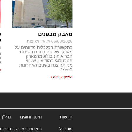
מאבק מבפנים
ס
ל
06/08/2026
אין תגובות
בתקשורת הכלכלית מדווחים על
6
מאבקי שליטה בחברת שירותי
ר
הבריאות נובולוג מהפארק
ק
הטכנולוגי במודיעין, ששווי
ע
מנייתה צנח בשנים האחרונות
ב-77%
ה
המשך קריאה »
חדשות
חינוך וחוגים
נדל"ן 
מוניציפלי
בתי ספר במודיעין
פרויקטי