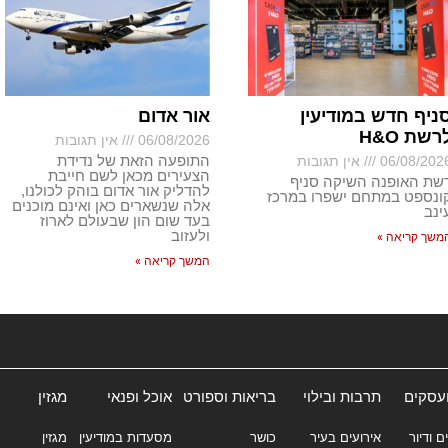
ניף חדש במודיעין
אור אדום
רשת H&O
06/08/2026
אין תגובות
התופעה הזאת של נדידת
06/08/202
אין תגובות
הצעירים מכאן לשם חייבת
שת האופנה השיקה סניף
להדליק אור אדום בוהק לכולנו,
ונספט במתחם ישפרו במרכז
אלה שנשארים כאן ואינם מוכנים
ינב
בעד שום הון שבעולם לארוז
ולעזוב
משך קריאה »
המשך קריאה »
ועסקים
תרבות ובילוי
בריאות וספורט
אוכל ופנאי
מגזין
ם ודיור
אירועים בעיר
כושר
מסעדות במודיעין
מגזין