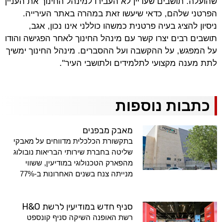
שהועלה. תושבים שעדיין לא העבירו למינהל החינוך את העניין
הפרטני שלהם, כדאי שיעשו זאת במהרה באתר העירייה.
ניסיון להציג בעיה פרטנית כמשהו כוללני אינו נכון, אגב,
תושבים רבים יצרו קשר עם מינהל החינוך לאחר הפגישה והודו
על המפגש, על ההקשבה ועל ההסברים. מינהל החינוך ימשיך
לתת מענה מקצועי לתלמידים ולתושבי העיר".
כתבות נוספות
מאבק מבפנים
בתקשורת הכלכלית מדווחים על מאבקי
שליטה בחברת שירותי הבריאות נובולוג
מהפארק הטכנולוגי במודיעין, ששווי
מנייתה צנח בשנים האחרונות ב-77%
סניף חדש במודיעין לרשת H&O
רשת האופנה השיקה סניף קונספט