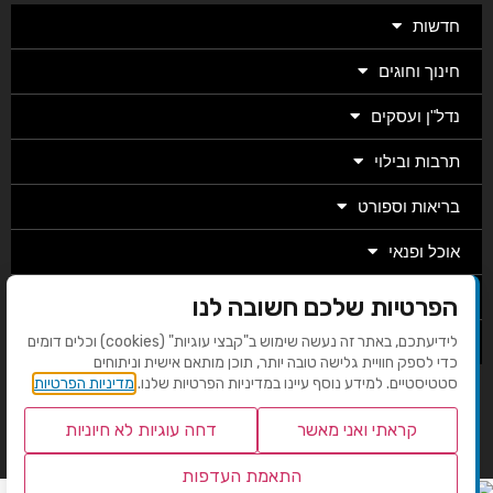
חדשות
חינוך וחוגים
נדל"ן ועסקים
תרבות ובילוי
בריאות וספורט
אוכל ופנאי
מגזין
הפרטיות שלכם חשובה לנו
מערכת
לידיעתכם, באתר זה נעשה שימוש ב"קבצי עוגיות" (cookies) וכלים דומים
כדי לספק חוויית גלישה טובה יותר, תוכן מותאם אישית וניתוחים
סטטיסטיים. למידע נוסף עיינו במדיניות הפרטיות שלנו.
מדיניות הפרטיות
בניית אתרים EMG
קראתי ואני מאשר
דחה עוגיות לא חיוניות
התאמת העדפות