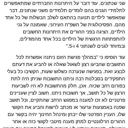
שני שנתונים. עוד דובר על היתרונות החברתיים שמתאפשרים
לתלמידי הגנים בהם לומדים תלמידים משני שנתונים, דבר
שמאפשר לילדים תנועה בהתאם לשלב הבשלות של כל אחד
מהם. הפסיכולוגית של השפ"ח העירוני, שאמונה על גני
הילדים, הציגה בפני ההורים את היתרונות החשובים
להתפתחות הרגשית של הילדים בכל אחד מהמודלים,
ובמיוחד לגנים לשנתוני 4 ו-5."
עוד הוסיפו כי "במהלך פגישת הזום ניתנה אפשרות לכל
התושבים שהביעו רצון לשאול שאלה או להביע את דעתם
לבצע זאת. בפגישה שנערכה כשלוש שעות, הקשיבו כל בעלי
התפקידים בסבלנות רבה וניתנו התשובות שניתן היה לתת
בפורום רחב שכזה. אכן, חלק מהתשובות לא היו לשביעות
הרצון של כל תושב, אך תשובות ניתנו. חשוב לציין שעניינים
פרטניים לא זכו למענה במפגש הרחב שהתקיים, וכל תושב
שפנה באמצעות ערעור או מכתב לרשות והביע את הקושי
שלו, העניין הפרטני שלו ייבחן ומינהל החינוך יהיה בקשר עם
ההורים הרלוונטיים למתן מענה מיטבי לקושי כזה או אחר