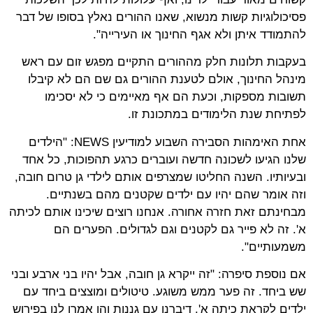
פסיכולוגיות קשות מנשוא, שאנו ההורים נאלץ בסופו של דבר
להתמודד איתן ולא אגף החינוך או העירייה".
בעקבות תלונות חלק מההורים התקיים מפגש זום עם ראש
מינהל החינוך, אולם לטענת ההורים גם שם הם לא קיבלו
תשובות מספקות, וכעת הם אף מאיימים כי לא יסכימו
לפתיחת שנת הלימודים במתכונת זו.
אחת האימהות הסבירה השבוע למודיעין NEWS: "הילדים
שלנו הגיעו לשכונה חדשה ועוברים כרגע תהפוכות, כל אחד
ובעיותיו. השנה החליטו שמצרפים אותם לילדי גן טרום חובה,
וזה אומר שהם יהיו עם ילדים שקטנים מהם בשנתיים.
מבחינתם זאת חזרה אחורה. אנחנו רוצים שיכינו אותם לכיתה
א'. זה לא פייר גם לקטנים וגם לגדולים. הפערים הם
משמעותיים".
אם נוספת סיפרה: "זה ייקרא גן חובה, אבל יהיו בני ארבע ובני
שש ביחד. זה פער ממש משוגע. טיטולים ומוצצים ביחד עם
ילדים לקראת כיתה א'. דיברנו עם גננות והן אמרו לנו בפירוש