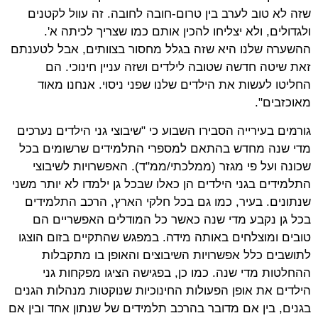
שזה לא טוב לערב בין טרום-חובה לחובה. זה עוול לקטנים
ולגדולים, ולא יצליחו להכין אותם כמו שצריך לכיתה א'.
ההשערה שלנו היא שזה בגלל מחסור בצוותים, אבל לטענתם
זאת שיטה חדשה שטובה לילדים ושזה עניין חינוכי. הם
החליטו לעשות את הילדים שלנו שפני ניסוי. אנחנו מאוד
מאוכזבים".
גורמים בעירייה הסבירו השבוע כי "שיבוצי גני הילדים נערכים
מדי שנה מחדש בהתאם למספרי התלמידים שרשומים בכל
שכונה ועל פי מגזר (ממלכתי/ממ"ד). האפשרויות לשיבוצי
התלמידים בגני הילדים הן כאלו שבכל גן ילמדו לא יותר משני
שנתונים. בעיר, כמו גם בכל חלקי הארץ, הרכב התלמידים
בכל גן נקבע מדי שנה כאשר כל המודלים האפשריים הם
טובים ומוצלחים באותה מידה. במפגש שהתקיים בזום הוצגו
לתושבים כלל אפשרויות השיבוצים והאופן בו מתקבלות
ההחלטות מדי שנה. כמו כן, בפגישה הציגו מפקחות גני
הילדים את אופן הפעולות החינוכיות שנוקטות מנהלות הגנים
בגנים, בין אם מדובר בהרכב תלמידים של שנתון אחד ובין אם