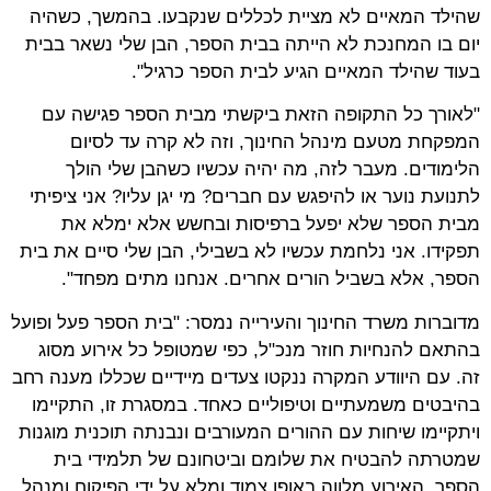
שהילד המאיים לא מציית לכללים שנקבעו. בהמשך, כשהיה
יום בו המחנכת לא הייתה בבית הספר, הבן שלי נשאר בבית
בעוד שהילד המאיים הגיע לבית הספר כרגיל".
"לאורך כל התקופה הזאת ביקשתי מבית הספר פגישה עם
המפקחת מטעם מינהל החינוך, וזה לא קרה עד לסיום
הלימודים. מעבר לזה, מה יהיה עכשיו כשהבן שלי הולך
לתנועת נוער או להיפגש עם חברים? מי יגן עליו? אני ציפיתי
מבית הספר שלא יפעל ברפיסות ובחשש אלא ימלא את
תפקידו. אני נלחמת עכשיו לא בשבילי, הבן שלי סיים את בית
הספר, אלא בשביל הורים אחרים. אנחנו מתים מפחד".
מדוברות משרד החינוך והעירייה נמסר: "בית הספר פעל ופועל
בהתאם להנחיות חוזר מנכ"ל, כפי שמטופל כל אירוע מסוג
זה. עם היוודע המקרה ננקטו צעדים מיידיים שכללו מענה רחב
בהיבטים משמעתיים וטיפוליים כאחד. במסגרת זו, התקיימו
ויתקיימו שיחות עם ההורים המעורבים ונבנתה תוכנית מוגנות
שמטרתה להבטיח את שלומם וביטחונם של תלמידי בית
הספר. האירוע מלווה באופן צמוד ומלא על ידי הפיקוח ומנהל