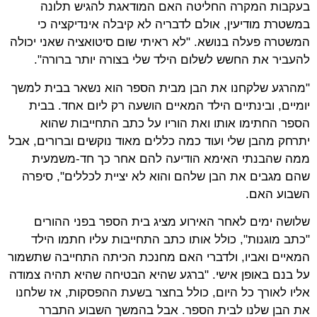
בעקבות המקרה החליטה האם המודאגת להגיש תלונה
במשטרת מודיעין, אולם לדבריה לא קיבלה אינדיקציה כי
המשטרה פעלה בנושא. "לא ראיתי שום סיטואציה שאני יכולה
להעביר את החשש לשלום הילד שלי בצורה יותר ברורה".
"מהרגע שלקחנו את הבן מבית הספר הוא נשאר בבית למשך
יומיים, ובינתיים הילד המאיים הושעה רק ליום אחד. בבית
הספר החתימו אותו ואת הוריו על כתב התחייבות שהוא
יתרחק מהבן שלי ועוד כמה כללים מאוד נוקשים וברורים, אבל
ממה שהבנתי האימא הודיעה להם אחר כך חד-משמעית
שהם מגבים את הבן שלהם והוא לא יציית לכללים", סיפרה
השבוע האם.
שלושה ימים לאחר האירוע מציג בית הספר בפני ההורים
"כתב מוגנות", כולל אותו כתב התחייבות עליו חתמו הילד
המאיים ואביו, ולדברי האם מחנכת הכיתה התחייבה שתשמור
על בנם באופן אישי. "ברגע שהיא הבטיחה שהיא תהיה צמודה
אליו לאורך כל היום, כולל בחצר בשעת ההפסקות, אז שלחנו
את הבן שלנו לבית הספר. אבל בהמשך השבוע התברר