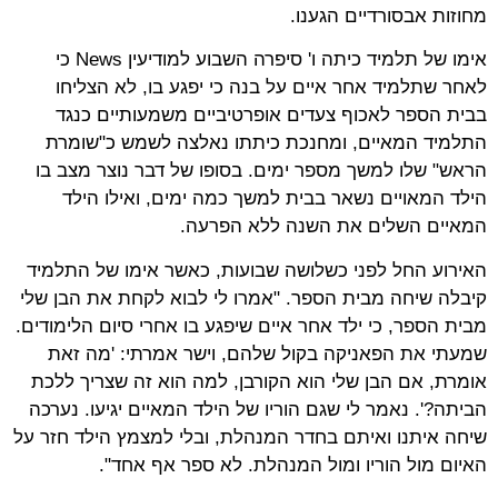
מחוזות אבסורדיים הגענו.
אימו של תלמיד כיתה ו' סיפרה השבוע למודיעין News כי
לאחר שתלמיד אחר איים על בנה כי יפגע בו, לא הצליחו
בבית הספר לאכוף צעדים אופרטיביים משמעותיים כנגד
התלמיד המאיים, ומחנכת כיתתו נאלצה לשמש כ"שומרת
הראש" שלו למשך מספר ימים. בסופו של דבר נוצר מצב בו
הילד המאויים נשאר בבית למשך כמה ימים, ואילו הילד
המאיים השלים את השנה ללא הפרעה.
האירוע החל לפני כשלושה שבועות, כאשר אימו של התלמיד
קיבלה שיחה מבית הספר. "אמרו לי לבוא לקחת את הבן שלי
מבית הספר, כי ילד אחר איים שיפגע בו אחרי סיום הלימודים.
שמעתי את הפאניקה בקול שלהם, וישר אמרתי: 'מה זאת
אומרת, אם הבן שלי הוא הקורבן, למה הוא זה שצריך ללכת
הביתה?'. נאמר לי שגם הוריו של הילד המאיים יגיעו. נערכה
שיחה איתנו ואיתם בחדר המנהלת, ובלי למצמץ הילד חזר על
האיום מול הוריו ומול המנהלת. לא ספר אף אחד".