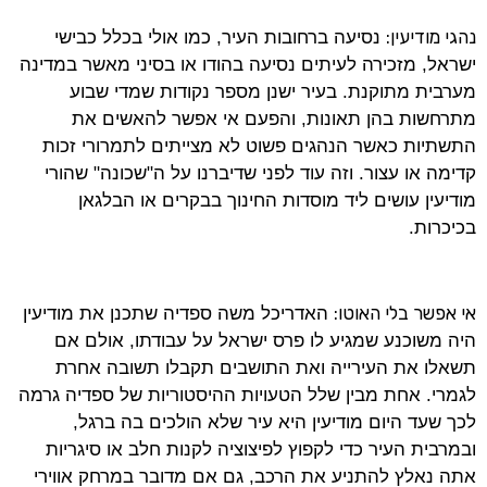
נהגי מודיעין:
נסיעה ברחובות העיר, כמו אולי בכלל כבישי
ישראל, מזכירה לעיתים נסיעה בהודו או בסיני מאשר במדינה
מערבית מתוקנת. בעיר ישנן מספר נקודות שמדי שבוע
מתרחשות בהן תאונות, והפעם אי אפשר להאשים את
התשתיות כאשר הנהגים פשוט לא מצייתים לתמרורי זכות
קדימה או עצור. וזה עוד לפני שדיברנו על ה"שכונה" שהורי
מודיעין עושים ליד מוסדות החינוך בבקרים או הבלגאן
בכיכרות.
אי אפשר בלי האוטו:
האדריכל משה ספדיה שתכנן את מודיעין
היה משוכנע שמגיע לו פרס ישראל על עבודתו, אולם אם
תשאלו את העירייה ואת התושבים תקבלו תשובה אחרת
לגמרי. אחת מבין שלל הטעויות ההיסטוריות של ספדיה גרמה
לכך שעד היום מודיעין היא עיר שלא הולכים בה ברגל,
ובמרבית העיר כדי לקפוץ לפיצוציה לקנות חלב או סיגריות
אתה נאלץ להתניע את הרכב, גם אם מדובר במרחק אווירי