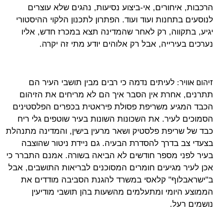
הרכבות, איחורים, אי-ביצוע נסיעות, נהגים שלא עוצרים
לנוסעים בתחנות ועוד ועוד. הפתרון לתכנון הלקוי ההיסטורי
יגיע, בתקווה, רק לאחר שהמדינה תצא במכרז חדש, אליו
נערכים בעירייה, אבל רק אלוהים יודע מתי זה יקרה.
זיהום אוויר:
לעיתים נדמה כי רבים מבין תושבי העיר הם
תתרנים, אחרת אין הסבר איך הם לא מריחים את הזיהום
הכבד המגיע משריפת פסולת פיראטית בכפרים הפלסטינים
הסמוכים לעיר. את השכונות השונות בעיר שוטפים גלי ריח
כבד של שריפת פלסטיק ושאר מרעין בישין, והמדינה מתנהלת
בצעדי צב בדרך להסדרת הבעיה. גם ניידת ניטור שהוצבה
בעיר לפני מספר חודשים לא הביאה בשורה. אמנם התברר כי
אכן לעיר מגיעים חומרים המסוכנים לבריאות התושבים, אבל
ב"ישראבלוף" קלאסי במשרד להגנת הסביבה מודדים את
הממוצע היומי ומתעלמים מהשעות בהן תושבי מודיעין
נושמים רעל.