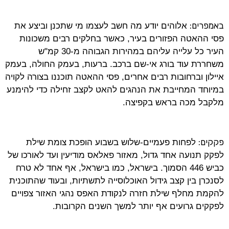
באמפרים:
אלוהים יודע מה חשב לעצמו מי שתכנן וביצע את
פסי ההאטה הפזורים בעיר, כאשר בחלקים רבים משכונות
העיר כל עלייה עליהם במהירות הגבוהה מ-30 קמ"ש
משחררת עוד בורג אי-שם ברכב. ברעות, בעמק החולה, בעמק
איילון וברחובות רבים אחרים, פסי ההאטה תוכננו בצורה לקויה
במיוחד המחייבת את הנהגים להאט לקצב זחילה כדי להימנע
מלקבל מכה בראש בקפיצה.
פקקים:
לפחות פעמיים-שלוש בשבוע הופכת צומת שילת
לפקק תנועה אחד גדול, מאזור פאלאס מודיעין ועד לאורכו של
כביש 446 הסמוך. בישראל, כמו בישראל, אף אחד לא טרח
לסנכרן בין קצב גידול האוכלוסייה לתשתיות, ובעוד שהתוכנית
להקמת מחלף שילת חזרה לנקודת האפס נהגי האזור צפויים
לפקקים גרועים אף יותר למשך השנים הקרובות.