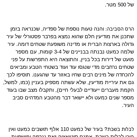
של 500 מטר.
הרס הסביבה:
והנה טעות נוספת של ספדיה, שכנראה בזמן
שתכנן את מודיעין חלם שהוא נמצא בפרבר פסטורלי של עיר
גדולה בארצות הברית או מדינה משופעת שטחים דומה. עיר
שלמה כמעט נבנתה בבניינים של 3-4 קומות, עם מספר
מועט של דירות בכל בניין, והתוצאה היא התפרשות על פני
שטחים נרחבים מדי שנגסו עוד ועוד בשטחי הטבע ומביאים
להכחדה של מינים רבים שחיו באזור עד שהגענו. תוסיפו לכך
גם את עיריית מודיעין, שלא עשתה מספיק בעניין (כמו, למשל,
הקמת מעברים ייעודיים לבעלי חיים), ותקבלו מצב שבו בעוד
מספר שנים כמעט ולא יישאר דבר מהטבע המדהים סביב
העיר.
לבלות בשבת?
בעיר של כמעט 110 אלף תושבים כמעט ואין
היכן לבלות בשבת. אמנם סיטואציה זאת נגרמה ומושפעת