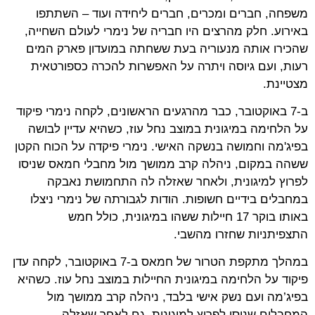
משפחה, חברים ומכרים, חברים ליחידה ועוד – השתתפו
באירוע. חלק מהרצים היו חבריה של נימרי לעולם השחייה,
שהכירו אותה מנעוריה בעת ששחתה במועדון פארק המים
רעות, ועם גיוסה ויתרה על האפשרות להכרה כספורטאית
מצטיינת.
ב-7 באוקטובר, כבר מהרגעים הראשונים, לקחה נימרי פיקוד
על הלחימה במיגונית במוצב נחל עוז, כשהיא עדיין לבושה
בפיג'מה וחמושה בנשקה האישי. נימרי פיקדה על הכוח הקטן
ששהה במקום, ניהלה קרב ממושך מול מחבלי חמאס שניסו
לפרוץ למיגונית, ולאחר שאזלה לה התחמושת נאבקה
במחבלים בידיים חשופות. הודות לגבורתה של נימרי ניצלו
באותו בוקר 17 חיילות ששהו במיגונית, כולל חמש
התצפיתניות שחזרו מהשבי.
במהלך מתקפת הטרור של חמאס ב-7 באוקטובר, לקחה עדן
פיקוד על הלחימה במיגונית החיילות במוצב נחל עוז. כשהיא
בפיג’מה ועם נשק אישי בלבד, ניהלה קרב ממושך מול
המחבלים שניסו לפרוץ למיגונית. גם לאחר שאזלה