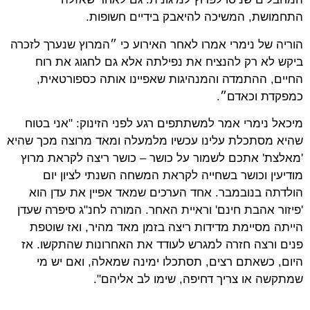
התחמושת, המשיכה להיאבק בידיים חשופות.
הוריה של נימרי אמרו לאחר האירוע כי ״המרוץ שנערך לזכרה
ביקש לא רק להנציח את נפילתה אלא גם לחגוג את רוח
החיים, ההתמדה והמנהיגות שאפיינו אותה כספורטאית,
כמפקדת וכאדם״.
מיכאל נימרי אמר למשתתפים רגע לפני הזינוק: "אני בטוח
שהיא מסתכלת עלינו עכשיו מלמעלה ומאד מרוצה מכך שהיא
'מאלצת' אתכם לשמור על כושר – כושר ריצה לקראת מרוץ
מודיעין וכושר בשחייה לקראת המשחה השנתי לציון יום
הולדתה בנובמבר. אחד הערכים שמאד אפיין את עדן הוא
'פיזור אהבת חינם' וראיית האחר. המורה לחנ"ג סיפרה שעדן
הייתה מסיימת מדידות ריצה בזמן מאד מהיר, ואז שוטפת
פנים ורצה חזרה למגרש לעודד את האחרונות שהתקשו. אז
היום, כשאתם רצים, תסתכלו ימינה שמאלה, ואם יש מי
שמתקשה או צריך דחיפה, שימו לב אליהם".