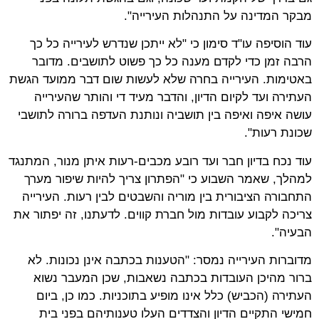
מבקר המדינה על התנהלות העירייה".
עוד הוסיפה עו"ד סימון כי "לא ייתכן שנדרש לעירייה כל כך
הרבה זמן כדי לקדם מענה כל כך פשוט לתושבים. מדובר
באטימות. העירייה בחרה שלא לעשות שום דבר ממועד הגשת
העתירה ועד לקיום הדיון, והדבר מעיד די והותר שהעירייה
עושה איפה ואיפה בין תושביה ונותנת העדפה ברורה לתושבי
שכונת רעות".
עוד נכח בדיון חבר ועד רובע מכבים-רעות איתן מנור, המתנגד
למהלך, שאמר השבוע כי "הפתרון צריך להיות שיפור מערך
התחבורה הציבורית בין מוריה והשבטים לבין רעות. העירייה
צריכה לקבוע עובדות מול חברת קווים. לדעתנו, זה יפתור את
הבעיה".
מדוברות העירייה נמסר: "הטענות בכתבה אינן נכונות. לא
ברור מהיכן העובדות בכתבה נשאבות, שכן המעבר נשוא
העתירה (הכביש) כלל אינו מופיע בתוכניות. כמו כן, ביום
חמישי התקיים הדיון והצדדים העלו טענותיהם בפני בית