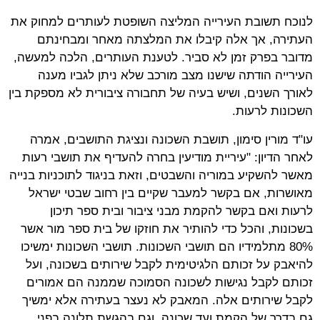
לנוכח תשובת העירייה המליצה השופטת לעותרים למחוק את
העתירה, אך אלה קיבלו את המלצתה מאחר ומבחינתם
מדובר בפרק זמן לא סביר. לטענת העותרים, הלכה למעשה,
העירייה הודתה שישנו מצב מורכב שלא ניתן לגביו מענה
לאורך השנים, ושיש בעיה של תחבורה ציבורית לא מספקת בין
השכונות לרעות.
עו"ד מורין סימון, תושבת השכונה ונציגת התושבים, אמרה
לאחר הדיון: "עיריית מודיעין בחרה להעדיף את תושבי רעות
מאשר להשקיע במוריה והשבטים, וזאת בניגוד לתוכניות בנייה
מאושרות, אם בקשר למעבר שקיים בין רחוב שבטי ישראל
לרעות ואם בקשר להקמת מבני ציבור ובית ספר תיכון
בשכונות, והכל כדי להותיר את חוזקו של בית ספר מור אשר
80% מתלמידיו הם תושבי השכונות. תושבי השכונות ימשיכו
להיאבק על זכותם הלגיטימית לקבל שירותים בשכונה, ועל
זכותם לקבל נגישות לשכונה הסמוכה שממנה הם אמורים
לקבל שירותים אלה. המאבק לא נעצר בעתירה אלא ימשיך
גם בדרך של הקמת ועד שכונה, וגם בהגשת תלונה בפני