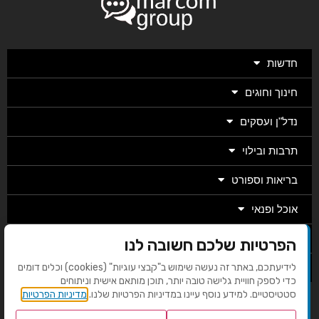
חדשות
חינוך וחוגים
נדל"ן ועסקים
תרבות ובילוי
בריאות וספורט
אוכל ופנאי
מגזין
הפרטיות שלכם חשובה לנו
מערכת
לידיעתכם, באתר זה נעשה שימוש ב"קבצי עוגיות" (cookies) וכלים דומים
כדי לספק חוויית גלישה טובה יותר, תוכן מותאם אישית וניתוחים
סטטיסטיים. למידע נוסף עיינו במדיניות הפרטיות שלנו.
מדיניות הפרטיות
בניית אתרים EMG