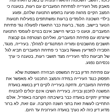
כזכור, תושבי השכונות התאגדו ומנהלים בשנים האחרונות
מאבק מול העירייה לפתיחת המעברים עם רעות, בטענה כי
המצב הקיים מהווה פגיעה בחופש התנועה שלהם, ופוגע
בילדי השכונה הלומדים ברעות ומשתתפים בפעילות תנועות
הנוער ביישוב. מנגד, ברעות כבר התאגדו לפעולה נגד פתיחת
המעברים, וטענו כי כבישי היישוב אינם בנויים לעומסי התנועה
שייגרמו עם פתיחת המעברים, ואליהם הצטרפה גם קבוצת
תושבים מהשבטים ומוריה המתנגדים למהלך. בעירייה, מנגד,
הסבירו למודיעין News בעבר כי פתיחת המעברים תביא לגל
של תביעות כלפי העירייה מצד תושבי רעות, בטענה כי ערך
נכסיהם נפגע.
עם פתיחת הדיון בבית המשפט הבהירה השופטת שלא
תפסוק כנגד העירייה במידה והמצב התכנוני לא מאפשר את
פתיחת המעברים, ודחקה בעירייה לקיים דיון בנושא בוועדת
המשנה לתכנון ובנייה. בעירייה השיבו אינם יכולים להבטיח
שהדיון יתקיים בוועדה כבר בישיבתה הקרובה באפריל, אולם
התחייבו לעשות זאת בחצי השנה הקרובה. עם זאת, לא ברור
מדוע דיון כזה לא נערך בוועדה העירונית עד היום.