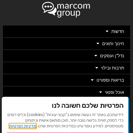
חדשות
חינוך וחוגים
נדל"ן ועסקים
תרבות ובילוי
בריאות וספורט
אוכל ופנאי
הפרטיות שלכם חשובה לנו
מגזין
לידיעתכם, באתר זה נעשה שימוש ב"קבצי עוגיות" (cookies) וכלים דומים
מערכת
כדי לספק חוויית גלישה טובה יותר, תוכן מותאם אישית וניתוחים
סטטיסטיים. למידע נוסף עיינו במדיניות הפרטיות שלנו.
מדיניות הפרטיות