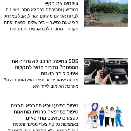
צולחים את הקיץ
במודיעין וסביבתה כבר לא נותרו מעיינות
לברוח אליהם מהחום הגדול, אבל במרחק
חצי שעת נסיעה – בירושלים ובפאתי פתח
תקווה – מחכות לכם אפשרויות נוספות
SOS בחיפה: הרכב לא מזהה את
המפתח? מדריך מהיר לתקלות
אימובילייזר בשטח
מה זה אימובילייזר וכיצד הוא מונע הנעה?
מערכת האימובילייזר היא
טיפול בפצע שלא מתרפא: תכנית
טיפול במרפאה פרטית מותאמת
לפצעים שאינם מתרפאים
באמצעות נקיטת צעדי מניעה ותכנית
טיפול בפצע שלא מתרפא, ניתן להגן על