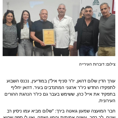
צילום: דוברות העירייה
עורך הדין שלום דהאן, יו"ר סניף איל"ן במודיעין, נכנס השבוע
לתפקידו החדש כיו"ר ארגוני המתנדבים בעיר. דהאן יחליף
בתפקיד את אייל כהן, ששימש בעבר גם כיו"ר הנהגת ההורים
העירונית.
חבר המועצה שמעון גואטה בירך: "שלום מביא עמו ניסיון רב
שנים, לב רחב, עשייה אמיתית והמון נשמה, ואין לי ספק שהוא