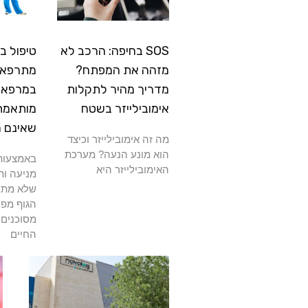
SOS בחיפה: הרכב לא
טיפול ב
מזהה את המפתח?
מתרפא: 
מדריך מהיר לתקלות
במרפאה
אימובילייזר בשטח
מותאמת
שאינם 
מה זה אימובילייזר וכיצד
הוא מונע הנעה? מערכת
באמצעות 
האימובילייזר היא
מניעה ות
שלא מתרפ
הגוף מפנ
מסוכנים 
החיים