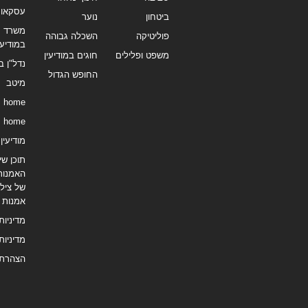
עסקאו
ביטחון
נוער
משרד תי
פוליטיקה
השכלה גבוהה
במודיעי
משפט ופלילים
חוגים במודיעין
נדל"ן ב
החופש הגדול
מיטב
home
home
מודיעין נ
תוכן שיו
האמנות
של צילו
אמנות
מדיניות
מדיניות
הצהרת 