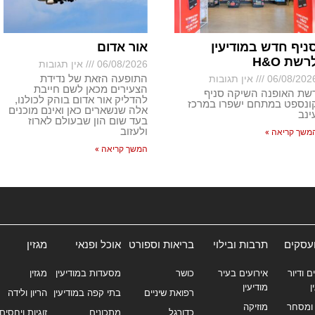
ניף חדש במודיעין
אור אדום
רשת H&O
06/08/2026
אין תגובות
התופעה הזאת של נדידת
06/08/202
אין תגובות
הצעירים מכאן לשם חייבת
שת האופנה השיקה סניף
להדליק אור אדום בוהק לכולנו,
ונספט במתחם ישפרו במרכז
אלה שנשארים כאן ואינם מוכנים
ינב
בעד שום הון שבעולם לארוז
ולעזוב
משך קריאה »
המשך קריאה »
ועסקים
תרבות ובילוי
בריאות וספורט
אוכל ופנאי
מגזין
ם ודיור
אירועים בעיר
כושר
מסעדות במודיעין
מגזין
ן
מודיעין
רפואת שיניים
בתי קפה במודיעין
הריון ולידה
ומסחר
מוזיקה
כדורגל
מתכונים
זוגיות ויחסים