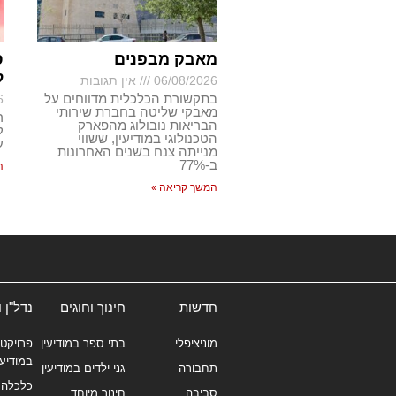
מאבק מבפנים
ס
ל
06/08/2026
אין תגובות
בתקשורת הכלכלית מדווחים על
6
מאבקי שליטה בחברת שירותי
ר
הבריאות נובולוג מהפארק
ק
הטכנולוגי במודיעין, ששווי
ע
מנייתה צנח בשנים האחרונות
ב-77%
ה
המשך קריאה »
חדשות
חינוך וחוגים
נדל"ן 
מוניציפלי
בתי ספר במודיעין
פרויקטי
במודיעי
תחבורה
גני ילדים במודיעין
כלכלה 
סביבה
חינוך מיוחד