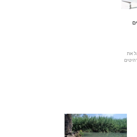
ם
ל את
היטים