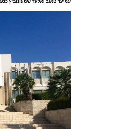
עמיעד טאוב ואלעד שמעונוביץ כסגנ