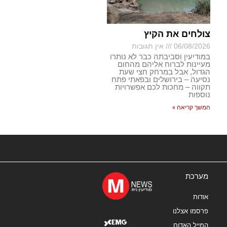
צולחים את הקיץ
06/08/2026
אין תגובות
במודיעין וסביבתה כבר לא נותרו
מעיינות לברוח אליהם מהחום
הגדול, אבל במרחק חצי שעת
נסיעה – בירושלים ובפאתי פתח
תקווה – מחכות לכם אפשרויות
נוספות
המשך קריאה »
מערכת
אודות
פרסמו אצלנו
המייל האדום