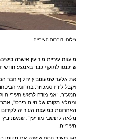
צילום: דוברות העירייה
מועצת עיריית מודיעין אישרה בישיב
שייכנסו לתוקף כבר באמצע חודש יו
את אלעד שמעונוביץ יחליף חבר המ
ויקבל לידיו סמכויות בתחומי הביטח
המע"ר. "אני מודה לראש העירייה ול
וממלא מקומו של חיים ביבס", אמר 
האחרונות במועצת העירייה לקידום ו
מלאה לתושבי מודיעין". שמעונוביץ
העירייה.
סגן בשכר נוסף שיפנה את מקומו הוא