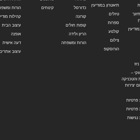
ת
תיאטרון במודיעין
כדורסל
קינוחים
הורות ומשפח
ווך
טיולים
קורונה
קהילות מודיעי
ן
ספרות
קופות חולים
עיצוב הבית
מודיעין
קולנוע
הריון ולידה
אופנה
צילום
הורות ומשפחה
דעה אישית
הורוסקופ
עיצוב אתרים
יוז
וקי –
 והטכניקה
ם יצירות
 פרטיות
 פרטיות
נגישות