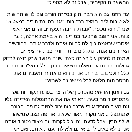
המשאבים הקיימים, אבל זה לא מספיק".
ערן רוזמן גם הוא חבר ותיק בסיירת הורים וגם לו יש תחושות
לא טובות לגבי המצב ברחובות. "אני בסיירת הורים כמעט 15
שנה", הוא מספר, "עברתי הרבה תפקידים והיום אני ראש
צוות. אני חושב שהנוער במודיעין הוא באמת אחלה, נוער
איכותי שבאמת כיף לנו להיות איתם ולדבר איתם. בחודשים
האחרונים אנחנו נתקלים ביותר ויותר בני נוער צעירים
שמנסים לפרוק עול בצורה קצת שונה מנוער שרק רוצה לבדוק
גבולות. בני הנוער האלה נמצאים בדרך כלל במע"ר והם בדרך
כלל הולכים בחבורות. אנחנו רואים את זה ומעבירים את
המסר הזה הלאה לכל מי שרוצה לשמוע".
גם רוזמן הזדעזע מהסרטון של הרצח בפתח תקווה וחושש
מתסריט דומה בעיר. "ראיתי את את ההתנפלות האדירה עליו
וזה מאוד הטריד אותי שדבר כזה יכול להיות גם פה, חבורה
שמתנפלת. אני מקווה מאוד שלא נראה פה מצב שמישהו
שולף סכין, אבל לדעתי זה יכול לקרות. זה מאוד מטריד אותנו.
אנחנו לא באים לריב איתם ולא להתעמת איתם, ואם יש