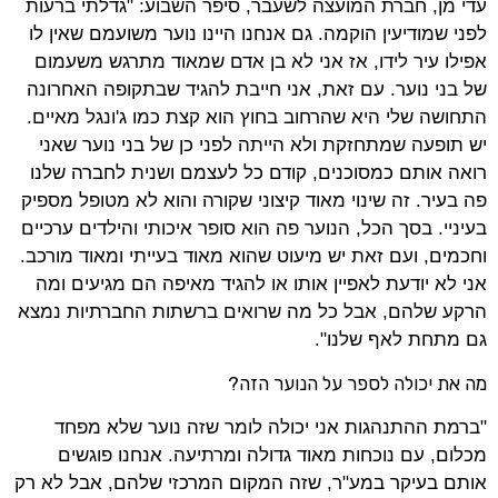
עדי מן, חברת המועצה לשעבר, סיפר השבוע: "גדלתי ברעות
לפני שמודיעין הוקמה. גם אנחנו היינו נוער משועמם שאין לו
אפילו עיר לידו, אז אני לא בן אדם שמאוד מתרגש משעמום
של בני נוער. עם זאת, אני חייבת להגיד שבתקופה האחרונה
התחושה שלי היא שהרחוב בחוץ הוא קצת כמו ג'ונגל מאיים.
יש תופעה שמתחזקת ולא הייתה לפני כן של בני נוער שאני
רואה אותם כמסוכנים, קודם כל לעצמם ושנית לחברה שלנו
פה בעיר. זה שינוי מאוד קיצוני שקורה והוא לא מטופל מספיק
בעיניי. בסך הכל, הנוער פה הוא סופר איכותי והילדים ערכיים
וחכמים, ועם זאת יש מיעוט שהוא מאוד בעייתי ומאוד מורכב.
אני לא יודעת לאפיין אותו או להגיד מאיפה הם מגיעים ומה
הרקע שלהם, אבל כל מה שרואים ברשתות החברתיות נמצא
גם מתחת לאף שלנו".
מה את יכולה לספר על הנוער הזה?
"ברמת ההתנהגות אני יכולה לומר שזה נוער שלא מפחד
מכלום, עם נוכחות מאוד גדולה ומרתיעה. אנחנו פוגשים
אותם בעיקר במע"ר, שזה המקום המרכזי שלהם, אבל לא רק