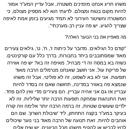
משהו חריג אנחנו מזמינים משטרה, אבל עדיין המע"ר אמור
להיות מקום בטוח ומצולם. לדעתי הוא לא מספיק מצולם, כי
המשטרה והשיטור העירוני לא תמיד מגיעים בזמן אמת לאיפה
שצריך להגיע. יש פה עניין רב-מערכתי".
מה מאפיין את בני הנוער האלה?
"קודם כל הגילאים. מדובר על כיתות ז', ח', ט', גילאים צעירים
מאוד שמסתובבים ביחד בחבורות, בדרך כלל עם קורקינטים.
כשזה בא במסה זה די מבהיל. מאיפה זה בא? יש פה אווירה
של פריקת עול. אני חושב שאנחנו מנרמלים הרבה מאוד
תופעות. אני לא בא לשפוט, זה לא פוליטי, אבל זה משהו
שנמצא פה באוויר במדינה, תחושה שאם זה בסדר להיות
עבריין אז גם אני אהיה עבריין. הם צעירים מדי ואין להם פחד.
זאת התנהגות שמחקה תופעות הרבה יותר שליליות. זה לא
ילדים שעושים שטויות, זה ברמה הרבה יותר אלימה וזה קורה
בעיקר במע"ר בקצה התחתון, ליד 'שיבולת השרון'. שם הם
אוהבים להיות. זאת תנועה של הרבה מאוד בני נוער שיכולים
לרוץ לכביש או להקיף מישהו מכל הכיוונים. יש שיח אלים