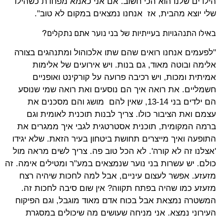
הילדים שלנו הוא הכי חשוב. אם אני כאמא מפחדת כשהילד
שלי יוצא מהבית, אז אנחנו נמצאים במקום לא טוב".
באילו התנהגויות בעייתיות של בני נוער אתם נתקלים?
"לפעמים אנחנו רואים שהם שתו אלכוהול ומתנהגים בצורה
אלימה ובוטה מאוד, גם בנות. ויש אירועים של אלימות
אמיתית ומכות, ויש רכיבה פרועה על קורקינט ואופניים
חשמליים. את רואה איך הם נוסעים ואת רואה שמי שנוסע
הם ילדים בני 13-14, שאין להם מושג והם מסכנים את
עצמם ואת הציבור כולו. צריך לבנות תוכנית לאומית וגם
ברמה המקומית, תוכנית אסטרטגית לגבי איך ממגרים את
התופעה ואיך מייצרים תחושת ביטחון בעיר הזאת. שלא יגידו
'אצלנו זה לא קורה'. לא הכל טוב פה. צריך לשים מראה מול
כולם. יש עשרות בני נוער שנמצאים במע"ר ומטילים אימה. זה
מזעזע. אפשר לעצום עיניים, אבל למה לחכות שיהיה רצח
מזעזע כמו שהיה בפתח תקווה? אין שום סיבה לחכות זה.
המשטרה נמצאת אבל בכוח אדם מאוד מוגבל, וגם הפיקוח
העירוני נמצא. אני מניחה שעושים מה שיכולים במסגרת