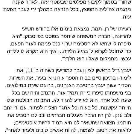
שחור" בסמוך לקיבוץ מפלסים שבעוטף עזה, לאחר שקנה
מרגמה צה"לית התפוצץ, ככל הנראה במהלך ירי לעבר רצועת
עזה.
רעייתו של רן, תמר, נמצאת בימים אלו בחודש תשיעי
להריונה, וחברת המשפחה שיתפה בפוסט בפייסבוק: "היא
סיפרה לי שהיא לא הסכימה שרן ייכנס פנימה לעזה הפעם,
כדי שתוכל לקרוא לו ברגע הלידה… איך היא תקרא לו ללידה
עכשיו מהמקום שאליו הוא הלך?".
יעבץ גדל בראשון לציון ועבר למודיעין כשהיה בן 11, ואת
לימודיו בתיכון סיים בבית הספר עירוני א' בעיר. את השירות
הסדיר עשה יעבץ בחטיבת הצנחנים, בה גם שירת במילואים.
בני משפחתו סיפרו כי "רן תמיד עזר, התנדב והיה שם בכל
שעה לכל אחד. הוא לא ידע להגיד לא. התכונה הבולטת שלו
הייתה עקשנות, כל בעיה וכל אתגר הצליח לפתור, עם ידי זהב
ולב ענק. לרן היו הרבה מעגלים חברתיים ובכולם הטביע את
חותמו. הצוואה שהשאיר לנו היא תמיד להיות אופטימיים,
לראות את הטוב, לשמוח, להיות אנשים טובים ולעזור לאחר".