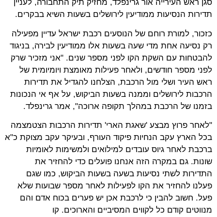
סגן ראש העירייה אור גרינפלד, מחזיק תיק התחבורה, לעניין
תדירות הנסיעות ממודיעין לירושלים בשעות השיא בבקרים.
כזכור, למורת רוחם של הנוסעים רכבת ישראל עדיין מפעילה
רק נסיעה אחת מדי שעה בשעות אלו ממודיעין לבירה, בניגוד
להבטחות עם השקת הקו לפני מספר שנים. "אני מזכיר שרק
לפני מספר חודשים, ולאחר פעילות מאומצת ויומיומית של
ראש העיר ושלי מול הרכבת, הצלחנו להגדיל את תדירות
הרכבות לירושלים וממנה בשעות הביקוש, על אף אי הנכונות
בזמנו של הרכבת במהלך תקופה ארוכה", אמר גרינפלד.
"לאחר פרוץ מבצע 'שאגת הארי' תדירות הרכבות הצטמצמה
בכל הארץ עקב הנחיות פיקוד העורף, ובעיקר עקב מצוקת כ"א
ברכבת לאחר גיוס עובדים למילואים ולמשימות לאומיות
שונות. גם במקרה הזה אנחנו פועלים כדי להחזיר את
התדירות לשתי נסיעות בשעה בשעות הביקוש, כמו שגם
פעלנו להחזיר את הקו לפעילות לאחר מספר שבועות שלא
פעל. חשוב להבין כי לרכבת אכן יש פערים בכוח אדם והם
מנווטים קודם כל לקווים המסיביים והארוכים. קו