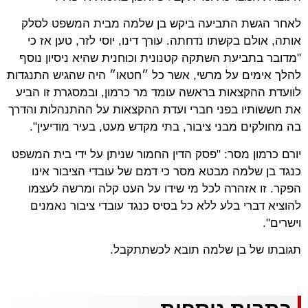
לאחר הגשת התביעה ביקש בן שלמה מבית המשפט לסלק
אותה, אולם בקשתו נדחתה. עורך דינו, יוסי לזר, טען אז כי
"מדובר בתביעת השתקה קטנונית וכוחנית שהיא ניסיון נוסף
להלך אימים על מרשי, אשר כל ״חטאו״ היה שהגיש התנגדות
לוועדת ההקצאות בראשה עומד מר כרמון, ובמסגרת זו הביע
את חששותיו בפני חברי ועדת ההקצאות על ההתנהלות והדרך
בה מחולקים מבני ציבור, בתי מקדש מעט, בעיר מודיעין".
יורם כרמון מסר: "פסק הדין החמור שניתן על ידי בית המשפט
כנגד בן שלמה מבטא מסר כי דמם של עובדי הציבור אינו
הפקר. זו אזהרה לכל מי שידו על העט קלה ומרשה לעצמו
להוציא דברי בלע ללא כל בסיס כנגד עובדי ציבור נאמנים
וישרים".
תגובתו של בן שלמה תובא לכשתתקבל.