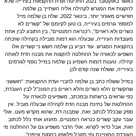
כאשר באוקטובר 2021 החליטה ועדת ההקצאות בעירייה שלא
להקצות את המגרש לקהילה אליה השתייך בן שלמה.
חודשיים מאוחר יותר, בינואר 2022, שלח בן שלמה מייל
למספר גורמים בעירייה, בו טען לקיומם של "קשרים לא
כשרים ולא ראויים", ו"כנראה רומנטיים", בין התובע לבין אחת
מעובדות העירייה, שבעלה הוא דמות מובילה בקהילה שזכתה
בהקצאת המגרש. עוד הביע בן שלמה חשש כי קשרים אלו
השפיעו לכאורה על ההחלטה להקצות את מבנה הדת לאותה
קהילה. טענות דומות השמיע בן שלמה במייל נוסף לגורמים
בעירייה, ששלח שנה קודם לכן.
במייל ששלח כתב בן שלמה לחברי ועדת ההקצאות: "חוששני
שהקשרים הלא כשרים והלא ראויים בין המנכ"ל לבין העובדת,
כפי שרואים ברשתות ובמכתב, משפיעים לכאורה על
ההחלטות של נתינת מבנה הדת לקהילה שבעלה מוביל. אין
ספק שבכלל לכתוב זאת, שמבנה דת, שהוא מקדש מעט, אולי
עובר עקב קשרים כנראה רומנטיים, מזעזע אותי כלל לכתוב
זאת, אבל כדאי לקרוא. אולי הדבר משפיע גם על ההחלטה מי
העובדת המצויינת ומי תקבל פלאפון בחסות אייפרו".