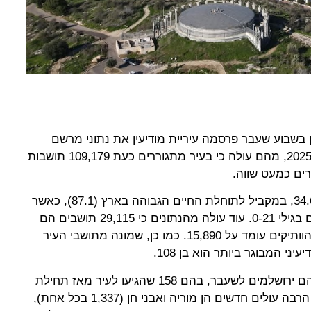
ן בשבוע שעבר פרסמה עיריית מודיעין את נתוני מרשם
האוכלוסין העדכניים, לחודש אפריל 2025, מהם עולה כי בעיר מתגוררים כעת 109,179 תושבות
ים כמעט שווה.
הגיל הממוצע בעיר עומד עתה על 34.6, במקביל לתוחלת החיים הגבוהה בארץ (87.1), כאשר
למעלה מ-40 אלף מתושבי העיר הם בגילי 0-21. עוד עולה מהנתונים כי 29,115 תושבים הם
בגילי 41-60, ואילו מספר התושבים הוותיקים עומד על 15,890. כמו כן, שמונה מתושבי העיר
עוד עולה כי 8,193 מתושבי מודיעין הם ירושלמים לשעבר, בהם 158 שהגיעו לעיר מאז תחילת
השנה. השכונות בהן מתגוררים הכי הרבה עולים חדשים הן מוריה ואבני חן (1,337 בכל אחת),