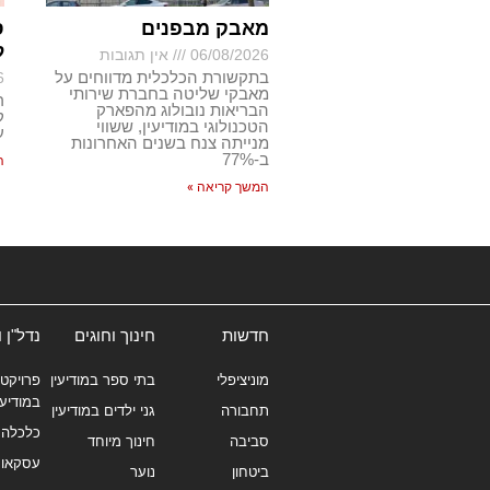
מאבק מבפנים
ס
ל
06/08/2026
אין תגובות
בתקשורת הכלכלית מדווחים על
6
מאבקי שליטה בחברת שירותי
ר
הבריאות נובולוג מהפארק
ק
הטכנולוגי במודיעין, ששווי
ע
מנייתה צנח בשנים האחרונות
ב-77%
ה
המשך קריאה »
חדשות
חינוך וחוגים
נדל"ן 
מוניציפלי
בתי ספר במודיעין
פרויקטי
במודיעי
תחבורה
גני ילדים במודיעין
כלכלה 
סביבה
חינוך מיוחד
עסקאו
ביטחון
נוער