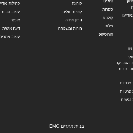
ווך
טיולים
קורונה
קהילות מודיעי
ן
ספרות
קופות חולים
עיצוב הבית
מודיעין
קולנוע
הריון ולידה
אופנה
צילום
הורות ומשפחה
דעה אישית
הורוסקופ
עיצוב אתרים
יוז
וקי –
 והטכניקה
ם יצירות
 פרטיות
 פרטיות
נגישות
בניית אתרים EMG