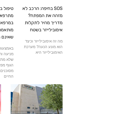
SOS בחיפה: הרכב לא
טיפול ב
מזהה את המפתח?
מתרפא: 
מדריך מהיר לתקלות
במרפאה
אימובילייזר בשטח
מותאמת
שאינם 
מה זה אימובילייזר וכיצד
הוא מונע הנעה? מערכת
באמצעות 
האימובילייזר היא
מניעה ות
שלא מתרפ
הגוף מפנ
מסוכנים 
החיים