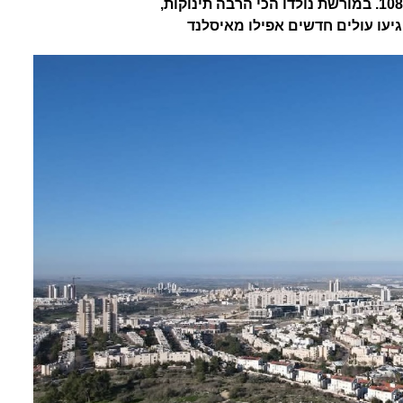
כאשר המבוגר ביותר מביניהם חגג 108. במורשת נולדו הכי הרבה תינוקות,
גיעו עולים חדשים אפילו מאיסלנד