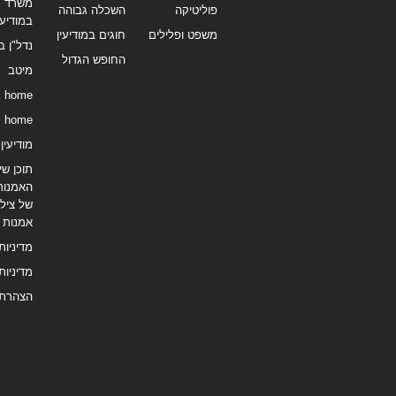
משרד תי
פוליטיקה
השכלה גבוהה
במודיעי
משפט ופלילים
חוגים במודיעין
נדל"ן ב
החופש הגדול
מיטב
home
home
מודיעין נ
תוכן שיו
האמנות
של צילו
אמנות
מדיניות
מדיניות
הצהרת 