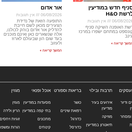
ניף חדש במודיעין
אור אדום
רשת H&O
06/08/2026
אין תגובות
התופעה הזאת של נדידת
06/08/202
אין תגובות
הצעירים מכאן לשם חייבת
שת האופנה השיקה סניף
להדליק אור אדום בוהק לכולנו,
ונספט במתחם ישפרו במרכז
אלה שנשארים כאן ואינם מוכנים
ינב
בעד שום הון שבעולם לארוז
ולעזוב
משך קריאה »
המשך קריאה »
ועסקים
תרבות ובילוי
בריאות וספורט
אוכל ופנאי
מגזין
ם ודיור
אירועים בעיר
כושר
מסעדות במודיעין
מגזין
ן
מודיעין
רפואת שיניים
בתי קפה במודיעין
הריון ולידה
ומסחר
מוזיקה
כדורגל
מתכונים
זוגיות ויחסים
ת
תיאטרון במודיעין
כדורסל
קינוחים
הורות ומשפח