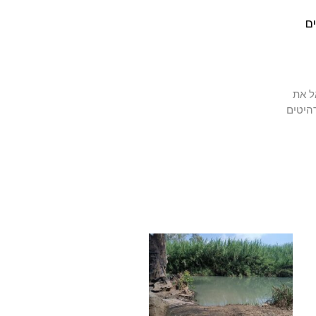
ם
ל את
היטים