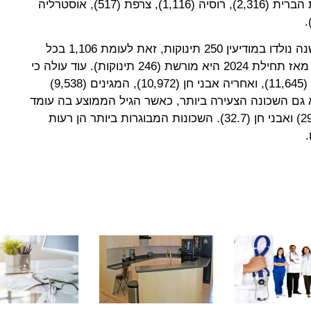
כאשר מרבית העולים הגיעו מארצות הברית (2,316), רוסיה (1,116), צרפת (517), אוסטרליה
נתוני הילודה מראים כי מתחילת השנה נולדו במודיעין 250 תינוקות, זאת לעומת 1,106 בכל
2024, כאשר השכונה הפוריה ביותר מאז תחילת 2024 היא מורשת (246 תינוקות). עוד עולה כי
השכונה הגדולה ביותר היא הכרמים (11,645), ואחריה אבני חן (10,972), המגינים (9,538)
 מורשת היא גם השכונה הצעירה ביותר, כאשר הגיל הממוצע בה עומד
כיום על 25.9, ואחריה הציפורים (29.5) ואבני חן (32.7). השכונות המבוגרות ביותר הן רעות