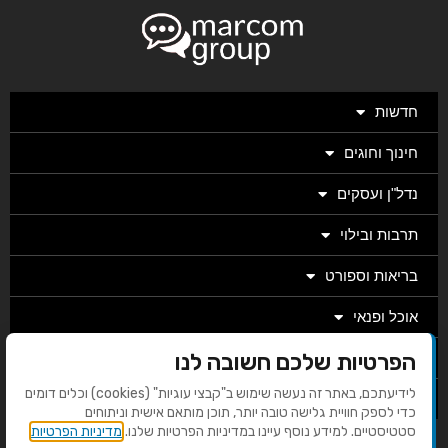
חדשות
חינוך וחוגים
נדל"ן ועסקים
תרבות ובילוי
בריאות וספורט
אוכל ופנאי
הפרטיות שלכם חשובה לנו
מגזין
לידיעתכם, באתר זה נעשה שימוש ב"קבצי עוגיות" (cookies) וכלים דומים
מערכת
כדי לספק חוויית גלישה טובה יותר, תוכן מותאם אישית וניתוחים
סטטיסטיים. למידע נוסף עיינו במדיניות הפרטיות שלנו.
מדיניות הפרטיות