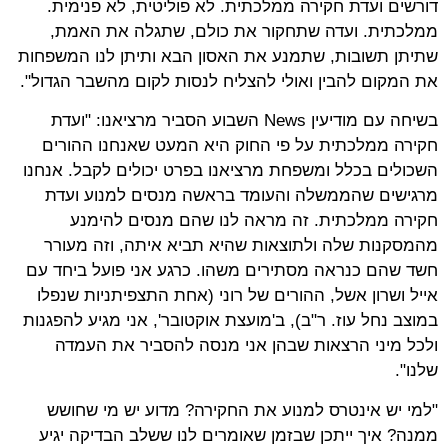
דורשים ועדת חקירה ממלכתית. לא פוליטית, לא פנימית.
ממלכתית. ועדה שתחקור את כולם, שתגלה את האמת,
שתיתן תשובות, שתמנע את האסון הבא ותיתן לנו המשפחות
את המקום להבין ואולי להצליח לנסות לקום מהשבר הגדול".
בשיחה עם מודיעין News השבוע הסביר מרציאנו: "ועדת
חקירה ממלכתית על פי החוק היא המעט שאנחנו ההורים
השכולים בכלל ומשפחת מרציאנו בפרט יכולים לקבל. אנחנו
מרגישים שהממשלה והעומד בראשה מנסים למנוע ועדת
חקירה ממלכתית. זה מראה לנו שהם מנסים להימנע
מהמסקנות שלה ולתוצאות שהיא תביא איתה, וזה מעורר
חשד שהם כנראה מסתירים משהו. כרגע אני פועל ביחד עם
אייל ושרון אשל, ההורים של רוני (אחת התצפיתניות שנפלו
במוצב נחל עוז. ר"ב), ב'מועצת אוקטובר', אני מגיע להפגנות
ולכל מיני הרצאות שבהן אני מנסה להסביר את העמדה
שלנו".
"למי יש אינטרס למנוע את החקירה? מדוע יש מי שחושש
ממנה? איך ייתכן שבזמן שאומרים לנו ששלב הבדיקה יגיע