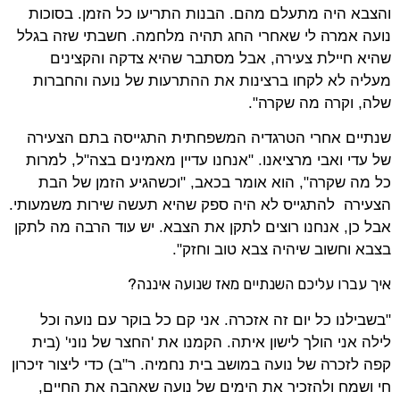
והצבא היה מתעלם מהם. הבנות התריעו כל הזמן. בסוכות
נועה אמרה לי שאחרי החג תהיה מלחמה. חשבתי שזה בגלל
שהיא חיילת צעירה, אבל מסתבר שהיא צדקה והקצינים
מעליה לא לקחו ברצינות את ההתרעות של נועה והחברות
שלה, וקרה מה שקרה".
שנתיים אחרי הטרגדיה המשפחתית התגייסה בתם הצעירה
של עדי ואבי מרציאנו. "אנחנו עדיין מאמינים בצה"ל, למרות
כל מה שקרה", הוא אומר בכאב, "וכשהגיע הזמן של הבת
הצעירה להתגייס לא היה ספק שהיא תעשה שירות משמעותי.
אבל כן, אנחנו רוצים לתקן את הצבא. יש עוד הרבה מה לתקן
בצבא וחשוב שיהיה צבא טוב וחזק".
איך עברו עליכם השנתיים מאז שנועה איננה?
"בשבילנו כל יום זה אזכרה. אני קם כל בוקר עם נועה וכל
לילה אני הולך לישון איתה. הקמנו את 'החצר של נוני' (בית
קפה לזכרה של נועה במושב בית נחמיה. ר"ב) כדי ליצור זיכרון
חי ושמח ולהזכיר את הימים של נועה שאהבה את החיים,