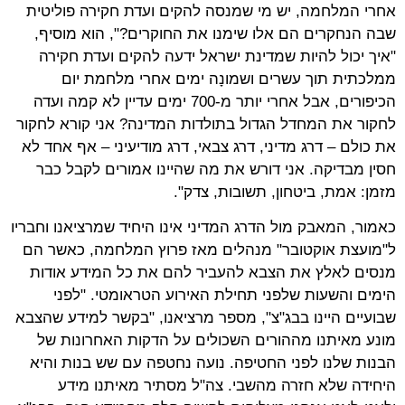
אחרי המלחמה, יש מי שמנסה להקים ועדת חקירה פוליטית
שבה הנחקרים הם אלו שימנו את החוקרים?", הוא מוסיף,
"איך יכול להיות שמדינת ישראל ידעה להקים ועדת חקירה
ממלכתית תוך עשרים ושמונָה ימים אחרי מלחמת יום
הכיפורים, אבל אחרי יותר מ-700 ימים עדיין לא קמה ועדה
לחקור את המחדל הגדול בתולדות המדינה? אני קורא לחקור
את כולם – דרג מדיני, דרג צבאי, דרג מודיעיני – אף אחד לא
חסין מבדיקה. אני דורש את מה שהיינו אמורים לקבל כבר
מזמן: אמת, ביטחון, תשובות, צדק".
כאמור, המאבק מול הדרג המדיני אינו היחיד שמרציאנו וחבריו
ל"מועצת אוקטובר" מנהלים מאז פרוץ המלחמה, כאשר הם
מנסים לאלץ את הצבא להעביר להם את כל המידע אודות
הימים והשעות שלפני תחילת האירוע הטראומטי. "לפני
שבועיים היינו בבג"צ", מספר מרציאנו, "בקשר למידע שהצבא
מונע מאיתנו מההורים השכולים על הדקות האחרונות של
הבנות שלנו לפני החטיפה. נועה נחטפה עם שש בנות והיא
היחידה שלא חזרה מהשבי. צה"ל מסתיר מאיתנו מידע