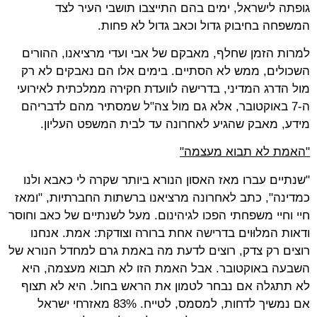
גופתה לישראל, ימים בהם התייצבו תושבי העיר לצד
המשפחה בחיבוק גדול וכאב גדול לא פחות.
למרות הזמן שחלף, מאבקם של אבי ועדי מרציאנו, ההורים
השכולים, ממש לא הסתיים. בימים אלו הם נאבקים לא רק
מול הדרג המדיני, בדרישה לוועדת חקירה ממלכתית לאירועי
ה-7 באוקטובר, אלא גם מול צה"ל שמסתיר מהם לדבריהם
מידע, מאבק שהגיע לאחרונה עד לבית המשפט העליון.
"האמת לא תבוא מעצמה"
"שנתיים עברו מאז האסון הנורא ביותר שקרה לי כאבא ולנו
כמדינה", כתב לאחרונה מרציאנו ברשתות החברתיות, "ומאז
חיי וחיי משפחתי הפכו לגיהינום. מעל לשנתיים של כאב וחוסר
ודאות המלוּוים בדרישה אחת ברורה וצודקת: אמת. אנחנו
רוצים רק צדק, רוצים לדעת מה באמת גרם למחדל הנורא של
השבעה באוקטובר. אבל האמת הזו לא תבוא מעצמה, היא
לא תתגלה אם נבחר לטמון את הראש בחול. היא לא תצוף
אם נמשיך לדחות, למסמס, לטייח. 83% מאזרחי ישראל