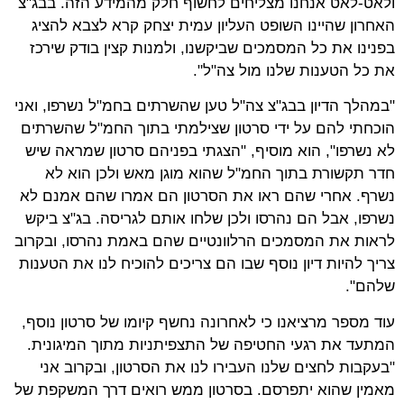
ולאט-לאט אנחנו מצליחים לחשוף חלק מהמידע הזה. בבג"צ
האחרון שהיינו השופט העליון עמית יצחק קרא לצבא להציג
בפנינו את כל המסמכים שביקשנו, ולמנות קצין בודק שירכז
את כל הטענות שלנו מול צה"ל".
"במהלך הדיון בבג"צ צה"ל טען שהשרתים בחמ"ל נשרפו, ואני
הוכחתי להם על ידי סרטון שצילמתי בתוך החמ"ל שהשרתים
לא נשרפו", הוא מוסיף, "הצגתי בפניהם סרטון שמראה שיש
חדר תקשורת בתוך החמ"ל שהוא מוגן מאש ולכן הוא לא
נשרף. אחרי שהם ראו את הסרטון הם אמרו שהם אמנם לא
נשרפו, אבל הם נהרסו ולכן שלחו אותם לגריסה. בג"צ ביקש
לראות את המסמכים הרלוונטיים שהם באמת נהרסו, ובקרוב
צריך להיות דיון נוסף שבו הם צריכים להוכיח לנו את הטענות
שלהם".
עוד מספר מרציאנו כי לאחרונה נחשף קיומו של סרטון נוסף,
המתעד את רגעי החטיפה של התצפיתניות מתוך המיגונית.
"בעקבות לחצים שלנו העבירו לנו את הסרטון, ובקרוב אני
מאמין שהוא יתפרסם. בסרטון ממש רואים דרך המשקפת של