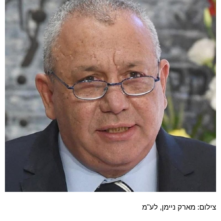
צילום: מארק ניימן, לע"מ