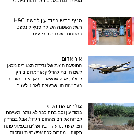
מנייתה צנח בשנים האחרונות ב-77%
סניף חדש במודיעין לרשת H&O
רשת האופנה השיקה סניף קונספט
במתחם ישפרו במרכז עינב
אור אדום
התופעה הזאת של נדידת הצעירים מכאן
לשם חייבת להדליק אור אדום בוהק
לכולנו, אלה שנשארים כאן ואינם מוכנים
בעד שום הון שבעולם לארוז ולעזוב
צולחים את הקיץ
במודיעין וסביבתה כבר לא נותרו מעיינות
לברוח אליהם מהחום הגדול, אבל במרחק
חצי שעת נסיעה – בירושלים ובפאתי פתח
תקווה – מחכות לכם אפשרויות נוספות