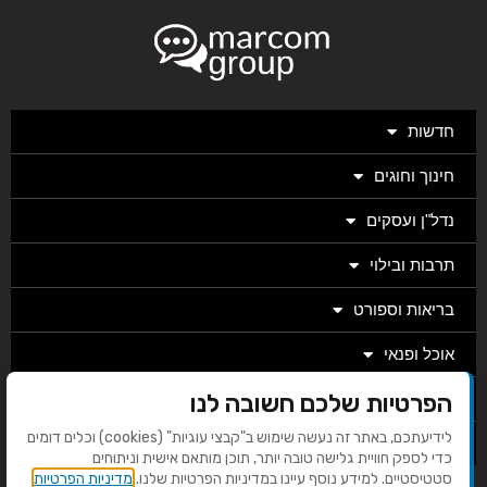
חדשות
חינוך וחוגים
נדל"ן ועסקים
תרבות ובילוי
בריאות וספורט
אוכל ופנאי
הפרטיות שלכם חשובה לנו
מגזין
לידיעתכם, באתר זה נעשה שימוש ב"קבצי עוגיות" (cookies) וכלים דומים
מערכת
כדי לספק חוויית גלישה טובה יותר, תוכן מותאם אישית וניתוחים
סטטיסטיים. למידע נוסף עיינו במדיניות הפרטיות שלנו.
מדיניות הפרטיות