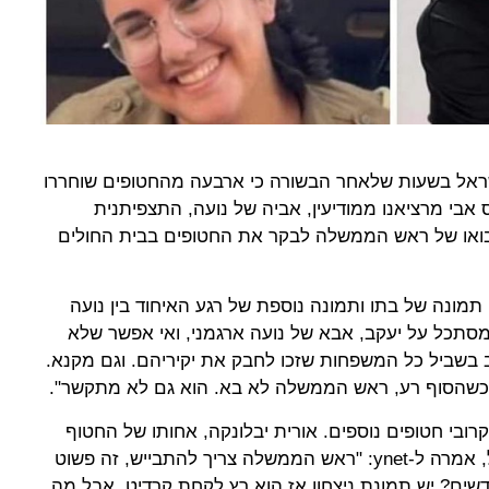
אל בשעות שלאחר הבשורה כי ארבעה מהחטופים שוחררו
אבי מרציאנו ממודיעין, אביה של נועה, התצפיתנית
רצחה, לבואו של ראש הממשלה לבקר את החטופים בבית החולים
תמונה של בתו ותמונה נוספת של רגע האיחוד בין נועה
 מסתכל על יעקב, אבא של נועה ארגמני, ואי אפשר שלא
שביל כל המשפחות שזכו לחבק את יקיריהם. וגם מקנא.
 כשהסוף רע, ראש הממשלה לא בא. הוא גם לא מתקשר".
ובי חטופים נוספים. אורית יבלונקה, אחותו של החטוף
חנן יבלונקה שגופתו הושבה לישראל, אמרה ל-ynet: "ראש הממשלה צריך להתבייש, זה פשוט
חודשים? יש תמונת ניצחון אז הוא רץ לקחת קרדיט, אבל מה