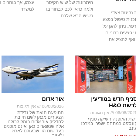
היתרונות של שיש הקיסר
עצמו, אך בוחרים ר
ולמה כדאי לכם לבחור בו
למשרד
נקיטת צעדי
כשיש הבא שלכם
כנית טיפול בפצע
א, ניתן להגן על
י פצעים כרוניים
ואף להציל את
ניף חדש במודיעין
אור אדום
רשת H&O
06/08/2026
אין תגובות
התופעה הזאת של נדידת
06/08/202
אין תגובות
הצעירים מכאן לשם חייבת
שת האופנה השיקה סניף
להדליק אור אדום בוהק לכולנו,
ונספט במתחם ישפרו במרכז
אלה שנשארים כאן ואינם מוכנים
ינב
בעד שום הון שבעולם לארוז
ולעזוב
משך קריאה »