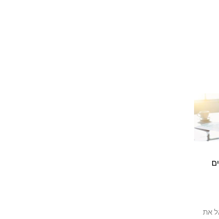
ם
ל את