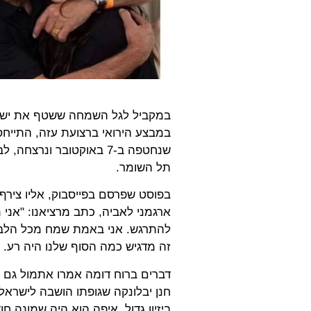
במקביל לגל השמחה ששטף את ישר
במבצע הירואי ברצועת עזה, התייחס 
שנחטפה ב-7 באוקטובר ונ
תל השומר.
בפוסט שפרסם בפייסבוק, אליו צירף 
ארגמני לאביה, כתב מרציאנו: "אני
להתרגש. אני באמת שמח מכל הלב ב
זה מדגיש כמה הסוף שלנו היה רע.
דברים ברוח דומה אמרו אתמול גם קר
ביזיון גדול. איפה הוא היה שמונה 