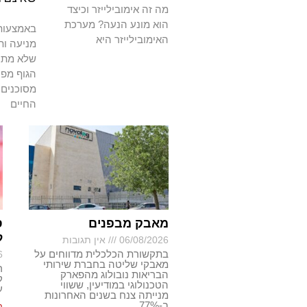
מה זה אימובילייזר וכיצד
הוא מונע הנעה? מערכת
באמצעות 
האימובילייזר היא
מניעה ות
שלא מתרפ
הגוף מפנ
מסוכנים 
החיים
מאבק מבפנים
ס
ל
06/08/2026
אין תגובות
בתקשורת הכלכלית מדווחים על
6
מאבקי שליטה בחברת שירותי
ר
הבריאות נובולוג מהפארק
ק
הטכנולוגי במודיעין, ששווי
ע
מנייתה צנח בשנים האחרונות
ב-77%
ה