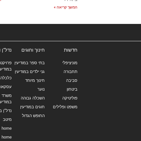
המשך קריאה »
חדשות
חינוך וחוגים
נדל"ן 
מוניציפלי
בתי ספר במודיעין
פרויקטי
במודיעי
תחבורה
גני ילדים במודיעין
כלכלה 
סביבה
חינוך מיוחד
עסקאו
ביטחון
נוער
משרד תי
פוליטיקה
השכלה גבוהה
במודיעי
משפט ופלילים
חוגים במודיעין
נדל"ן ב
החופש הגדול
מיטב
home
home