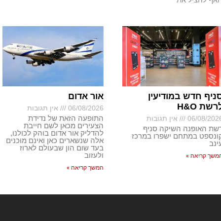
ניף חדש במודיעין
אור אדום
רשת H&O
06/08/2026
אין תגובות
התופעה הזאת של נדידת
06/08/202
אין תגובות
הצעירים מכאן לשם חייבת
שת האופנה השיקה סניף
להדליק אור אדום בוהק לכולנו,
ונספט במתחם ישפרו במרכז
אלה שנשארים כאן ואינם מוכנים
ינב
בעד שום הון שבעולם לארוז
ולעזוב
משך קריאה »
המשך קריאה »