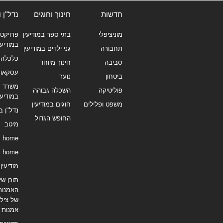
חדשות
חינוך וחוגים
נדל"ן 
מוניציפלי
בתי ספר במודיעין
פרויקטי
במודיעי
תחבורה
גני ילדים במודיעין
כלכלה 
סביבה
חינוך מיוחד
עסקאו
ביטחון
נוער
משרד תי
פוליטיקה
השכלה גבוהה
במודיעי
משפט ופלילים
חוגים במודיעין
נדל"ן ב
החופש הגדול
מיטב
home
home
מודיעין נ
תוכן שיו
האמנות
של צילו
אמנות