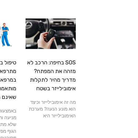
SOS בחיפה: הרכב לא
טיפול ב
מזהה את המפתח?
מתרפא: 
מדריך מהיר לתקלות
במרפאה
אימובילייזר בשטח
מותאמת
שאינם 
מה זה אימובילייזר וכיצד
הוא מונע הנעה? מערכת
באמצעות 
האימובילייזר היא
מניעה ות
שלא מתרפ
הגוף מפנ
מסוכנים 