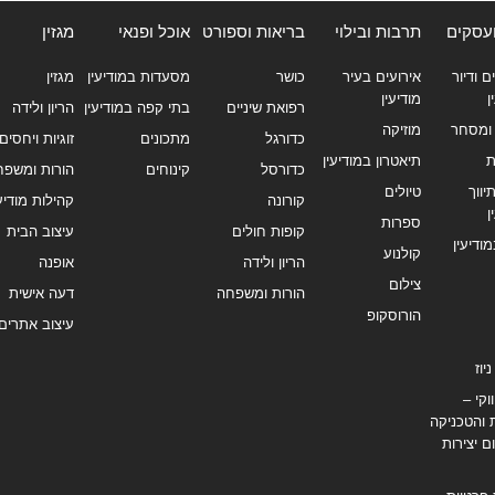
ועסקים
תרבות ובילוי
בריאות וספורט
אוכל ופנאי
מגזין
ם ודיור
אירועים בעיר
כושר
מסעדות במודיעין
מגזין
ן
מודיעין
רפואת שיניים
בתי קפה במודיעין
הריון ולידה
ומסחר
מוזיקה
כדורגל
מתכונים
זוגיות ויחסים
ת
תיאטרון במודיעין
כדורסל
קינוחים
הורות ומשפח
ווך
טיולים
קורונה
קהילות מודיעי
ן
ספרות
קופות חולים
עיצוב הבית
מודיעין
קולנוע
הריון ולידה
אופנה
צילום
הורות ומשפחה
דעה אישית
הורוסקופ
עיצוב אתרים
יוז
וקי –
 והטכניקה
ם יצירות