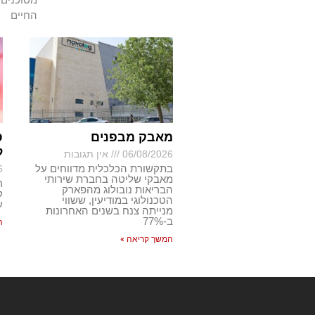
החיים
מאבק מבפנים
ס
ל
06/08/2026
אין תגובות
בתקשורת הכלכלית מדווחים על
6
מאבקי שליטה בחברת שירותי
ר
הבריאות נובולוג מהפארק
ק
הטכנולוגי במודיעין, ששווי
ע
מנייתה צנח בשנים האחרונות
ב-77%
ה
המשך קריאה »