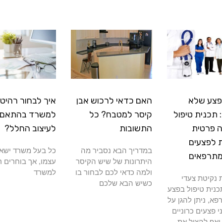
פצע שלא
האם כדאי לרכוש אבן
איך לבחור רהיטי
תכנית טיפול
קיסר למטבח? כל
למשרד בהתאם
 פרטית
התשובות
לעיצוב החלל?
 לפצעים
במדריך הבא נסביר מה
כל בעל משרד ישא
מתרפאים
היתרונות של שיש הקיסר
עצמו, אך בוחרים ר
ולמה כדאי לכם לבחור בו
למשרד
נקיטת צעדי
כשיש הבא שלכם
כנית טיפול בפצע
א, ניתן להגן על
י פצעים כרוניים
ואף להציל את