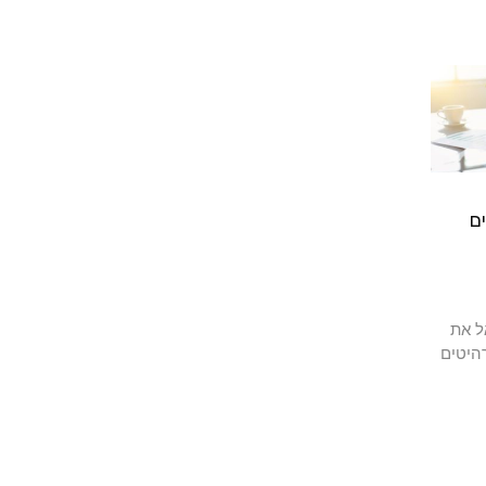
ם
ל את
היטים