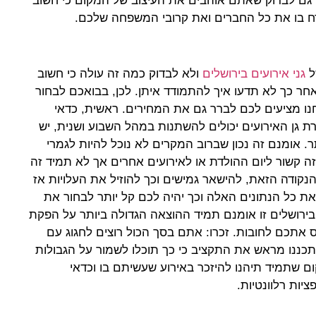
 גם לבדוק שאתם אוהבים את העיצוב של המקום כי חשוב
ח בו את כל החברים ואת קרובי המשפחה שלכם.
ל
גני אירועים בירושלים
ולא לבדוק כמה זה עולה כי חשוב
חר כך לא תדעו איך להתמודד איתן. לכן, בבואכם לבחור
נחנו מציעים לכם לברר גם את המחירים. ראשית, כדאי
גן האירועים יכולים להשתנות במהל השבוע ושנית, יש
ר. אומנם זה נכון שברוב המקרים לא נוכל להיות לגמרי
ה קשור ליום ההולדת או לאירועים אחרים אך לא תמיד זה
נקודה הזאת, להישאר גמישים וכך להוזיל את העלויות אז
 כל הנתונים האלה וכך יהיה לכם קל יותר לבחור את
בירושלים זו אומנם תמיד ההוצאה הגדולה ביותר על הפקת
ס אתכם לחובות. זכרו: אתם בסך הכול רוצים לחגוג עם
כננו מראש את התקציב כי כך תוכלו לשמור על הגבולות
קום שתמיד תיהנו להיזכר באירוע שעשיתם בו וכדאי
יות רלוונטיות.