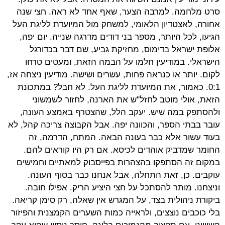
סרט מלחמה. למרבה הצער, שאף אחד לא ראה. חצי שנה
אחורה, לאצטדיון הלאומי, למשחק מול המיועדת לליגת העל
הגיעו, לכל היותר, מספר בני דודים מדרגה שנייה. יום יפה,
אלופת ישראל בדימוס, מחזיקת גביע, שם דבר בכדורגל
הישראלי. במודיעין חלמו על הבמה הזאת, ומעטים טרחו
לקום. יותר או כנראה פחות, עשרים ושישה. מודיעין ניצחה אז,
0:1. כאמור, את המיועדת לליגת העל. לא חבל? במתכונת
הזאת, אולי מוטב לחזל"ש את הארנה, לחזור לשמשוני
ולהסתפק במה שיש. יעקב הלל, שהצטרף באמצע העונה,
עובר בבתי הספר, והכוונה יפה. אבל הקבוצה צריכה קהל, לא
בעוד עשור אלא כבר בעונה הבאה. המתח, הדרמה, זה
החומר שמדביק אוהדים לכיסא. אם רק היו קוראים להם.
במקום זה הסתפקו בהצהרות בפייסבוק למאתיים וחמישים
עוקבים. כן, זאת התחלה, אבל אנחנו כבר בסוף העונה.
וניצחנו. מותר להסתכל על חצי היציע הריק. אפילו חובה.
ביקורת ניהולית בצד, על המגרש אין שאלה, רק סימן קריאה.
בלי כוכבים נוצצים, ולראייה כמות השערים הקמצנית והפיזור