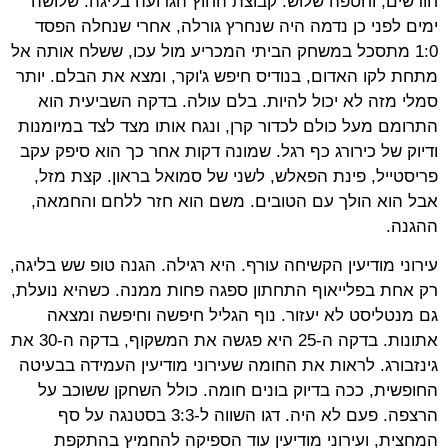
חודשים, וחטפה שלוש. קבוצת החוץ הגרועה בליגה. שלושה
ימים לפני כן נדמה היה שנחרץ גורלה, אחרי שנחלה הפסד
1:0 מתסכל במשחק הביתי המכריע מול עכו, ששלח אותה אל
מתחת לקו האדום, בנודיס חיפש ג'וקר, ומצא את הבלם. יותר
סמלי מזה לא יכול להיות. בלם עולה. בדקה השביעית הוא
התרומם מעל כולם לכדור קרן, ונגח אותו מצד לצד במיומנות
ודיוק של כירורג כף רגל. שמונה דקות אחר כך הוא סיפק עקב
פריסטייל, פינת הפאלש, לשני של סמואל בראון. קצת מזל,
אבל הוא הולך עם הטובים. משם הוא חזר ללחם והחמאה,
ההגנה.
עירוני מודיעין הקשיחה עורף. היא רגילה. הגנה טופ שש בליגה,
רק אחת בפלייאוף התחתון ספגה פחות ממנה. כשהיא נועלת,
גם מנטליסט לא יעזור. נוף הגליל חיפשה וחיפשה ומצאה
אתונות. בדקה ה-25 היא פגשה את המשקוף, בדקה ה-30 את
גינזבורג. לראות את החומה שעירוני מודיעין העמידה בבעיטה
החופשית, ככה בדיוק בונים חומה. כולל השחקן ששוכב על
הרצפה. פעם לא היה. דגו השווה ל-3:3 בסטנגה על סף
המחצית, ועירוני מודיעין עוד הספיקה להחמיץ בהתקפת