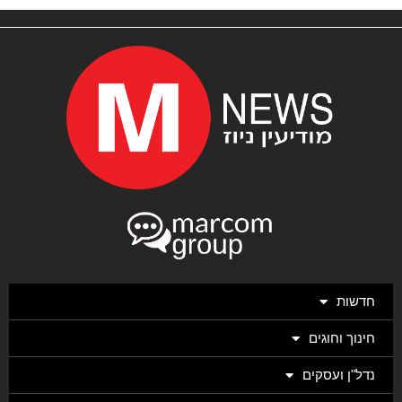
חדשות
חינוך וחוגים
נדל"ן ועסקים