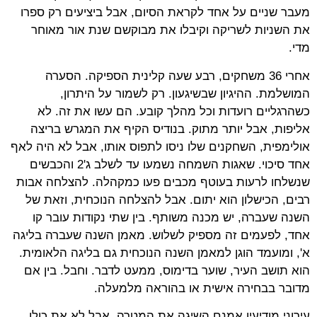
מעבר שניים על אחד לקראת הסיום, אבל ביציעים רק ספרו
את השניות לשריקה וקיבלו את מבוקשם שנת אור מאוחר
מדי.
אחרי 36 משחקים, רבע שעה קלינית הספיקה. הסערה
המושלמת. ההיגיון שבשיגעון. רק לשמור על היתרון,
כשהרגליים רועדות וכל מהלך קובע. הם עשו את זה. לא
אליפות, אבל יותר מתוק. בנודיס הקיף את המגרש בריצה
אולימפית, השחקנים שלו ניסו לתפוס אותו, אבל לא היה לאף
אחד סיכוי. שאגות השמחה נשמעו עד לשלב ג'2 והכבשים
שנשלחו לרעות בעוטף מכבים פעו כמקהלה. להצלחה אבות
רבים, הכישלון הוא יתום. אבל להצלחה הנוכחית, וזאת של
השנה שעברה, יש מכנה משותף. בין שתי נקודות עובר קו
אחד, לפעמים זה מספיק לשלוש. מאמן השנה שעברה בליגה
א', ומועמד הוגן למאמן השנה הנוכחית גם בליגה הלאומית.
הוא תושב העיר, שוער בדימוס, ממעט לדבר. וחבל. בין אם
מדובר בבחירה אישית או בהוראה מלמעלה.
עירוני מודיעין אמנם השיגה את המטרה. אבל לא את כולן.