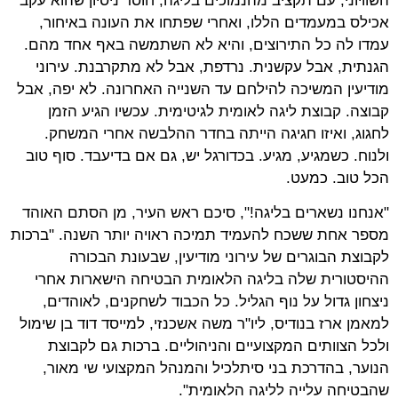
השוויוני, עם תקציב מהנמוכים בליגה, חוסר ניסיון שהוא עקב
אכילס במעמדים הללו, ואחרי שפתחו את העונה באיחור,
עמדו לה כל התירוצים, והיא לא השתמשה באף אחד מהם.
הגנתית, אבל עקשנית. נרדפת, אבל לא מתקרבנת. עירוני
מודיעין המשיכה להילחם עד השנייה האחרונה. לא יפה, אבל
קבוצה. קבוצת ליגה לאומית לגיטימית. עכשיו הגיע הזמן
לחגוג, ואיזו חגיגה הייתה בחדר ההלבשה אחרי המשחק.
ולנוח. כשמגיע, מגיע. בכדורגל יש, גם אם בדיעבד. סוף טוב
הכל טוב. כמעט.
"אנחנו נשארים בליגה!", סיכם ראש העיר, מן הסתם האוהד
מספר אחת ששכח להעמיד תמיכה ראויה יותר השנה. "ברכות
לקבוצת הבוגרים של עירוני מודיעין, שבעונת הבכורה
ההיסטורית שלה בליגה הלאומית הבטיחה הישארות אחרי
ניצחון גדול על נוף הגליל. כל הכבוד לשחקנים, לאוהדים,
למאמן ארז בנודיס, ליו"ר משה אשכנזי, למייסד דוד בן שימול
ולכל הצוותים המקצועיים והניהוליים. ברכות גם לקבוצת
הנוער, בהדרכת בני סיתלכיל והמנהל המקצועי שי מאור,
שהבטיחה עלייה לליגה הלאומית".