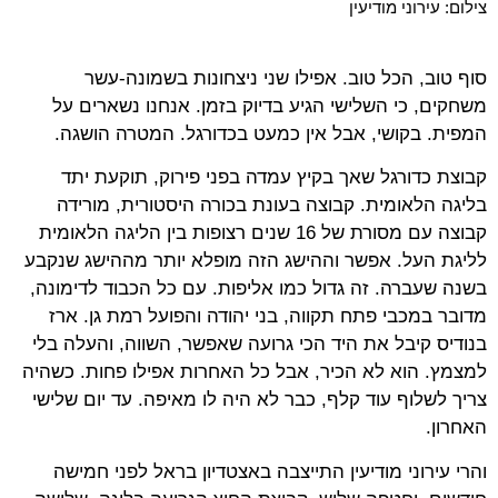
צילום: עירוני מודיעין
סוף טוב, הכל טוב. אפילו שני ניצחונות בשמונה-עשר
משחקים, כי השלישי הגיע בדיוק בזמן. אנחנו נשארים על
המפית. בקושי, אבל אין כמעט בכדורגל. המטרה הושגה.
קבוצת כדורגל שאך בקיץ עמדה בפני פירוק, תוקעת יתד
בליגה הלאומית. קבוצה בעונת בכורה היסטורית, מורידה
קבוצה עם מסורת של 16 שנים רצופות בין הליגה הלאומית
לליגת העל. אפשר וההישג הזה מופלא יותר מההישג שנקבע
בשנה שעברה. זה גדול כמו אליפות. עם כל הכבוד לדימונה,
מדובר במכבי פתח תקווה, בני יהודה והפועל רמת גן. ארז
בנודיס קיבל את היד הכי גרועה שאפשר, השווה, והעלה בלי
למצמץ. הוא לא הכיר, אבל כל האחרות אפילו פחות. כשהיה
צריך לשלוף עוד קלף, כבר לא היה לו מאיפה. עד יום שלישי
האחרון.
והרי עירוני מודיעין התייצבה באצטדיון בראל לפני חמישה