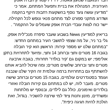
חבר המועצה שמעון גואטה, יו"ר דירקטוריון חברת אופק
העירונית, המנהלת את בניית ותפעול המתחם, אמר כי
"מודיעין עושה צעד נוסף בהשקעות רחבות היקף בהקמה
ושדרוג מתקני ספורט לצד מתחם פנאי ונופש לכל הקהילה.
יישר כוח לצוות עובדי חברת אופק שעמלים על ההקמה" .
בריאיון למודיעין News בשבוע שעבר סיפרה מנכ"לית אופק,
גלי בר ניר, על מה שצפוי לתושבי העיר במתחם החדש:
"במתחם שלנו יש מספר קירות: הראשון הוא קיר הובלה
בגובה 16 מטרים וחצי וברוחב 14 וחצי, ומיועד לתחרויות בתקן
אולימפי; יש במקום גם 'קיר בולדר' תחרותי, בגובה ארבעה
מטרים וחצי וברוחב שלושים מטרים; ומה שיכול להביא אותנו
להשתתף גם בתחרויות ברמה עולמית זה הקיר שלנו שנבנה
ועומד בסטנדרטים עולמיים, בגובה 15 מטרים וברוחב שישה
מטרים. מעבר לזה, יש לנו במתחם גם קירות הובלה ואזורי
בולדרים ואימונים, כולל גם לילדים, ובנוסף יש מלתחות
ומשרדים, מזנון וחנות ציוד למי שירצה להשכיר. בגדול, זאת
הולכת להיות חגיגה כיפית".