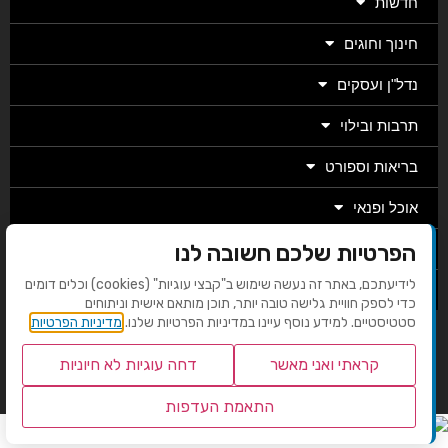
חדשות
חינוך וחוגים
נדל"ן ועסקים
תרבות ובילוי
בריאות וספורט
אוכל ופנאי
הפרטיות שלכם חשובה לנו
מגזין
לידיעתכם, באתר זה נעשה שימוש ב"קבצי עוגיות" (cookies) וכלים דומים
מערכת
כדי לספק חוויית גלישה טובה יותר, תוכן מותאם אישית וניתוחים
סטטיסטיים. למידע נוסף עיינו במדיניות הפרטיות שלנו.
מדיניות הפרטיות
בניית אתרים EMG
קראתי ואני מאשר
דחה עוגיות לא חיוניות
התאמת העדפות
שנו העדפות פרטיות