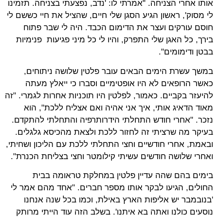
אותו אחרי הצניחה. "אמרתי לו: 'נדב, נפצעתי בצניחה. תזמינו
לי מסוק', ראשון הגיע הסגן שלי חיים, שהציל את חיי כששם לי
חוסם עורקים ועצר את הדימום הכבד. היה לי שבר פתוח
בירך, כל האגן שלי התפרק, והיו לי כל מיני פגיעות פנימיות
בבטן ודימומים".
במשך עשרת הימים הבאים עובר פלטין שלושה ניתוחים,
כאשר הרופאים לא היו אופטימיים וסברו כי ייאלץ מעתה
להיעזר בקביים. כאמור, לפלטין היו תוכניות אחרות לגמרי. "זה
מאוד הדאיג אותי, איך אני אהיה ואם אצליח ללכת", הוא
נזכר. "אחרי חודש התחלתי הידרותרפיה והתחלתי להתקדם.
בעיקר מה שרציתי זה לחזור ללכת ולצאת מהכיסא גלגלים.
ובאמת, אחרי חודשיים וחצי התחלתי ללכת עם הליכון ושחיתי,
ואחרי שלושה חודשים עשיתי קילומטר וחצי בצליחת הכנרת".
בימים בהם שהה עדיין פלטין במחלקת טראומה בבית
החולים, הגיעו לבקר אותו מספר חברים. "אחד מהם אמר לי
'בנובמבר יש אליפות הארץ באילת, וכמו בכל שנה אנחנו
נוסעים כולנו ואתה בא איתנו'. בשלב הזה עוד הייתי מרותק