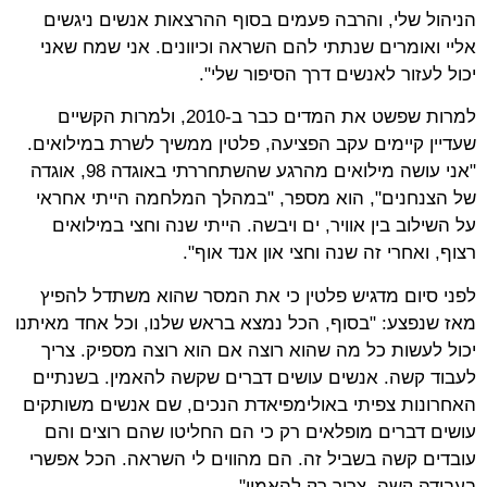
הניהול שלי, והרבה פעמים בסוף ההרצאות אנשים ניגשים
אליי ואומרים שנתתי להם השראה וכיוונים. אני שמח שאני
יכול לעזור לאנשים דרך הסיפור שלי".
למרות שפשט את המדים כבר ב-2010, ולמרות הקשיים
שעדיין קיימים עקב הפציעה, פלטין ממשיך לשרת במילואים.
"אני עושה מילואים מהרגע שהשתחררתי באוגדה 98, אוגדה
של הצנחנים", הוא מספר, "במהלך המלחמה הייתי אחראי
על השילוב בין אוויר, ים ויבשה. הייתי שנה וחצי במילואים
רצוף, ואחרי זה שנה וחצי און אנד אוף".
לפני סיום מדגיש פלטין כי את המסר שהוא משתדל להפיץ
מאז שנפצע: "בסוף, הכל נמצא בראש שלנו, וכל אחד מאיתנו
יכול לעשות כל מה שהוא רוצה אם הוא רוצה מספיק. צריך
לעבוד קשה. אנשים עושים דברים שקשה להאמין. בשנתיים
האחרונות צפיתי באולימפיאדת הנכים, שם אנשים משותקים
עושים דברים מופלאים רק כי הם החליטו שהם רוצים והם
עובדים קשה בשביל זה. הם מהווים לי השראה. הכל אפשרי
בעבודה קשה, צריך רק להאמין".