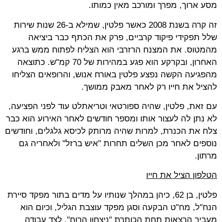
מסע ארוך, מפרך ומורכב מאין כמותו.
זה קרה בשנת 2008 כאשר פלטין, שמילא ב-26 שנות שירות
שלל תפקידי פיקוד קרביים, פרק את הכתף כבר ביציאה
מהמטוס. את המצנח הרזרבי הוא הצליח לפתוח ממש ברגע
האחרון, ובקרקע הוא פגע במהירות של 70 קמ"ש. כתוצאה
מהפגיעה הקשה נפצע פלטין באורח אנוש, והרופאים הצליחו
להציל את חייו רק לאחר מאבק ממושך.
עם זאת, פלטין, שהיה ספורטאי וטריאתלט עוד לפני הפציעה,
לא נתן לה לעצור אותו ומספר חודשים לאחר האירוע הוא כבר
צלח את הכנרת, למרות שהיה מרותק לכיסא גלגלים, וחודשים
נוספים לאחר מכן השלים תחרות "איש ברזל" ולאחריה גם
מרתון.
הטלפון הציל את חייו
פלטין, בן 62, כיהן במהלך שנותיו על מדים בתור מפקד סיירת
הנח"ל, מח"ט הבקעה וסגן מפקד עוצבת הגליל, וכיום הוא
מעביר הרצאות תחת הכותרת "ניצחון הרוח", לצד עבודה