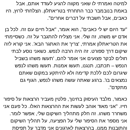
למיטה ואמרתי לו שאני מקווה להגיע לעודד אותם, אבל
באמת בנובמבר כבר התחרתי בטריאתלון. הצלחתי לרוץ, היו
כאבים, אבל חשבתי על דברים אחרים".
"עד היום יש לי כאבים", הוא אומר, "אבל חיים עם זה. לכל בן
אדם יש משהו, זה שלי. אני מצליח להתגבר על זה. כשסיימתי
את הטריאתלון אמרתי, 'צריך את האתגר הבא'. אני קורא לזה
שיקום דרך ספורט. זה היה הרבה לנפש. כשאני נוסע לבתי
חולים לבקר פצועים אני אומר להם, 'תעשו משהו בשביל
הנפש – תכתבו, תנגנו, תעשו אמנות. תעשו משהו לנפש
שיגרום לכם ללכת קדימה ולא להיתקע במקום שאתם
נמצאים בו'. ברגע שאתה עושה משהו לנפש, הגוף גם
מתקדם".
כאמור, מלבד העיסוק בחינוך, פלטין מעביר הרצאות על סיפור
חייו. "אני מאוד אוהב לעשות את ההרצאות האלו. כל פעם אני
משחרר משהו. זה חלק מתהליך השיקום שלי, אפשר לומר.
אני מספר את הסיפור שלי על הפציעה, על תהליך השיקום
והתובנות ממנו. בהרצאות לארגונים אני מדבר על תפיסת