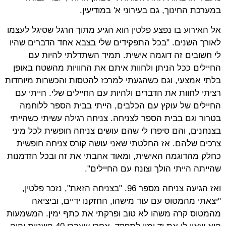
במערכת החינוך, גם בעירוני א' במודיעין.
אל האירוע בו נפצע פלטין הוא הגיע מתוך הרגל שסיגל לעצמו
לאורך השנים. "בכל התפקידים שלי בצבא אחד הדברים שהיו
לי חשובים זה דוגמה אישית. תמיד השתדלתי להיות עם
החיילים ככל הניתן ולחוות איתם את החוויות מהשטח באופן
בלתי אמצעי, וגם כשהגעתי למרכז להטסות והכשרות מיוחדות
רציתי לחוות את הדברים ולהיות עם החיילים שלי. הייתי עם
החיילים של עוקץ עם הכלבים, הייתי בבית הספר ללוחמה
בטרור וגם בבית הספר לצניחה. צניחה רגילה עשיתי כשהייתי
בצנחנים, והם סיפרו לי שהם עושים צניחה חופשית לכל מיני
צרכים שלהם. אז החלטתי שאני עושה קורס צניחה חופשית
כחלק מהדוגמה האישית, ומאוד אהבתי את זה ובכל הזדמנות
שהייתה הייתי הולך וצונח עם החיילים".
ואז הגיעה צניחה מספר 96. "בצניחה הזאת", נזכר פלטין,
"יצאתי מהמטוס עם עוד מישהו, החזקנו ידיים, וביציאה
מהמטוס קרה משהו לא טוב ופרקתי את כתף ימין. המשמעות