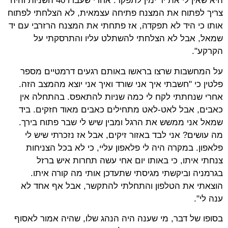
היא שאין לי את יד ימין לתפקד. אחרי שעברו 40 השניות והיה
צריך לפתוח את המצנח פתיחה עצמאית, לא הצלחתי לפתוח
אותו כי היד לא תפקדה, אז פתחתי את המצנח הרזרבי עם יד
שמאל, אבל לא הצלחתי להשתלט עליו והתרסקתי על
הקרקע".
על המחשבות שרצו בראשו באותם רגעים דרמטיים מספר
פלטין כי "חשבתי איך אני שורד ואיך אני יוצא מהמצב הזה.
אחרי שנחתתי לקח לי כמה שניות להתאפס. בהתחלה אין
כאבים, אבל לאט-לאט מתחילים כאבים מאוד חזקים. ביד
שמאל אני ממשש את הרגל ומבין שיש לי שבר פתוח בירך.
מה עושים? אני לבד באזור זיקים, אבל אז נזכרתי שיש לי
פלאפון. במקרה היה לי פלאפון עליי, כי לא בכל הצניחות
צנחתי איתו, כי באותו יום אחי עשה תחרות איש ברזל
בגרמניה וביקשתי מגיסתי שתעדכן אותי מה קורה איתו.
הוצאתי את הטלפון והתחלתי להתקשר, אבל אף אחד לא
ענה לי".
בסופו של דבר, מי שענה היה הנהג שלו, שהיה אמור לאסוף