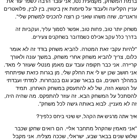
ברמת המשחק, מקצועית נטו, אני עובד הרבה לשפר עוד את
עניין הקליעה ולעבוד על סיומות אין ביטווין, בין לבין, פלואטרים
וראנרים, שזה משהו שאני כן רוצה להכניס למשחק שלי".
משחק יותר טוב, פחות טוב, אפשר לסמוך עליך, ועקביות זה
בדרך כלל עקב אכילס כשמדובר בשחקנים צעירים.
"להיות עקבי זאת המטרה. להביא משחק בודד זה לא אומר
כלום, צריך להביא משחק אחרי משחק, במשך עונה ולאורך
קריירה. אני כבר תקופה עובד עם מאמן מנטלי שעוזר לי מאד.
אני חושב שכן יש לי את החלק שלי, מן בגרות כזאת שפיתחתי
במהלך השנים, גם בבאר שבע וגם בנבחרות. למדתי ועבדתי
על הנושא הזה, של לא להתעסק במשחק האחרון. תמיד
להסתכל על המשחק הבא. זה עוזר להתפקס. מה שהיה היה,
זה לא מעניין. לבוא באותה גישה לכל משחק".
איך אתה מרגיש את הקהל, יש שינוי ביחס כלפיך?
"אני מאמין שהקהל מתחבר אליי. הם רואים שחקן שכבר
שלוש שנים בבאר שבע, ישראלי, שככה מצליח. אני מקבל