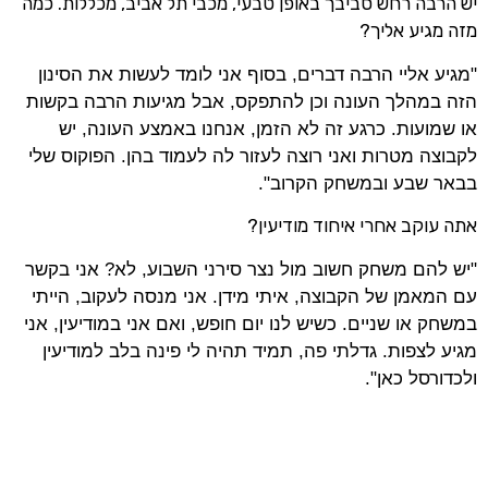
יש הרבה רחש סביבך באופן טבעי, מכבי תל אביב, מכללות. כמה
מזה מגיע אליך?
"מגיע אליי הרבה דברים, בסוף אני לומד לעשות את הסינון
הזה במהלך העונה וכן להתפקס, אבל מגיעות הרבה בקשות
או שמועות. כרגע זה לא הזמן, אנחנו באמצע העונה, יש
לקבוצה מטרות ואני רוצה לעזור לה לעמוד בהן. הפוקוס שלי
בבאר שבע ובמשחק הקרוב".
אתה עוקב אחרי איחוד מודיעין?
"יש להם משחק חשוב מול נצר סירני השבוע, לא? אני בקשר
עם המאמן של הקבוצה, איתי מידן. אני מנסה לעקוב, הייתי
במשחק או שניים. כשיש לנו יום חופש, ואם אני במודיעין, אני
מגיע לצפות. גדלתי פה, תמיד תהיה לי פינה בלב למודיעין
ולכדורסל כאן".