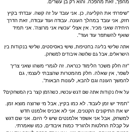
מהפך, זאת מהפכה. והוא רק בן עשרים.
"שיפרתי את הקליעה, כן. אני עובד על זה קשה. עבדתי בקיץ
חזק, אני עובד במהלך העונה. עבודה ועוד עבודה, זאת הדרך
היחידה שאני מכיר. אין אצלי 'עכשיו אני מרוצה'. אני תמיד
שואף להשתפר עוד ועוד".
אתה שלישי בליגה בחטיפות, שישי באסיסטים, שלישי בנקודות בין
הישראלים, אבל גם שלושה איבודים למשחק.
"זה חלק משכר הלימוד כנראה. זה לגמרי משהו שאני צריך
לשפר, אין שאלה. חלק מהמטרות שהצבתי לעצמי, גם
להמשך העונה וגם להבא, לעונות הבאות".
על אילו נקודות אתה שם דגש עכשיו, כשהזמן קצר בין המשחקים?
"תמיד יש זמן לעבוד. לא כמו בקיץ, אבל מי שרוצה מוצא זמן.
יש את התיקונים הקטנים, אני לא אכניס אלמנט חדש
למשחק, אבל אני אשפר אלמנטים שיש לי היום. אני שם דגש
על קבלת החלטות ולהוריד כמות איבודים, כמו שאמרתי.