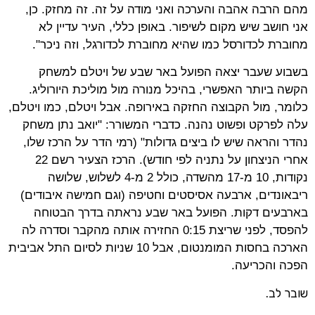
מהם הרבה אהבה והערכה ואני מודה על זה. זה מחזק. כן,
אני חושב שיש מקום לשיפור. באופן כללי, העיר עדיין לא
מחוברת לכדורסל כמו שהיא מחוברת לכדורגל, וזה ניכר".
בשבוע שעבר יצאה הפועל באר שבע של ויטלם למשחק
הקשה ביותר האפשרי, בהיכל מנורה מול מוליכת היורוליג.
כלומר, מול הקבוצה החזקה באירופה. אבל ויטלם, כמו ויטלם,
עלה לפרקט ופשוט נהנה. כדברי המשורר: "יואב נתן משחק
נהדר והראה שיש לו ביצים גדולות" (רמי הדר על הרכז שלו,
אחרי הניצחון על נתניה לפי חודש). הרכז הצעיר רשם 22
נקודות, 10 מ-17 מהשדה, כולל 2 מ-4 לשלוש, שלושה
ריבאונדים, ארבעה אסיסטים וחטיפה (וגם חמישה איבודים)
בארבעים דקות. הפועל באר שבע נראתה בדרך הבטוחה
להפסד, לפני שריצת 0:15 החזירה אותה מהקבר וסדרה לה
הארכה בחסות המומנטום, אבל 10 שניות לסיום התל אביבית
הפכה והכריעה.
שובר לב.