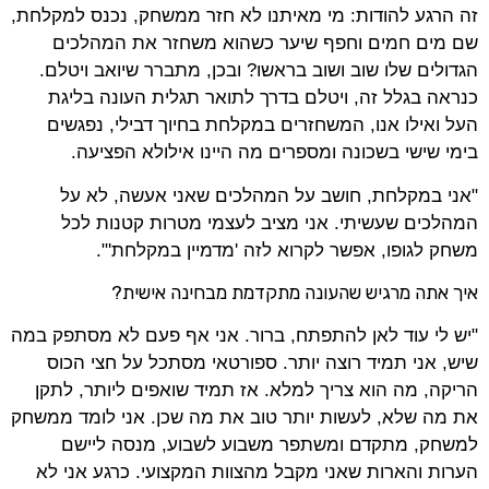
זה הרגע להודות: מי מאיתנו לא חזר ממשחק, נכנס למקלחת,
שם מים חמים וחפף שיער כשהוא משחזר את המהלכים
הגדולים שלו שוב ושוב בראשו? ובכן, מתברר שיואב ויטלם.
כנראה בגלל זה, ויטלם בדרך לתואר תגלית העונה בליגת
העל ואילו אנו, המשחזרים במקלחת בחיוך דבילי, נפגשים
בימי שישי בשכונה ומספרים מה היינו אילולא הפציעה.
"אני במקלחת, חושב על המהלכים שאני אעשה, לא על
המהלכים שעשיתי. אני מציב לעצמי מטרות קטנות לכל
משחק לגופו, אפשר לקרוא לזה 'מדמיין במקלחת'".
איך אתה מרגיש שהעונה מתקדמת מבחינה אישית?
"יש לי עוד לאן להתפתח, ברור. אני אף פעם לא מסתפק במה
שיש, אני תמיד רוצה יותר. ספורטאי מסתכל על חצי הכוס
הריקה, מה הוא צריך למלא. אז תמיד שואפים ליותר, לתקן
את מה שלא, לעשות יותר טוב את מה שכן. אני לומד ממשחק
למשחק, מתקדם ומשתפר משבוע לשבוע, מנסה ליישם
הערות והארות שאני מקבל מהצוות המקצועי. כרגע אני לא