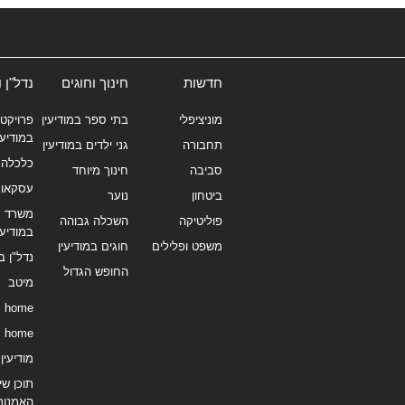
חדשות
חינוך וחוגים
נדל"ן 
מוניציפלי
בתי ספר במודיעין
פרויקטי
במודיעי
תחבורה
גני ילדים במודיעין
כלכלה 
סביבה
חינוך מיוחד
עסקאו
ביטחון
נוער
משרד תי
פוליטיקה
השכלה גבוהה
במודיעי
משפט ופלילים
חוגים במודיעין
נדל"ן ב
החופש הגדול
מיטב
home
home
מודיעין נ
תוכן שיו
האמנות