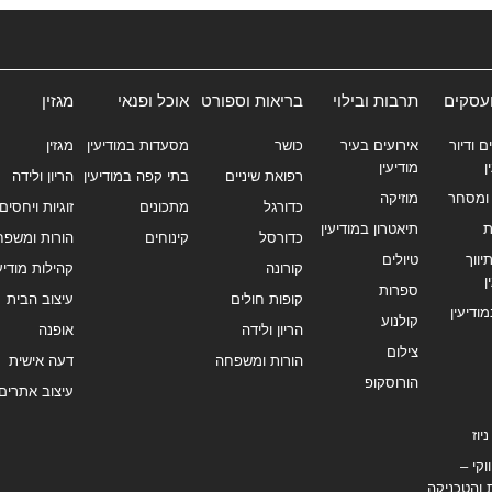
ועסקים
תרבות ובילוי
בריאות וספורט
אוכל ופנאי
מגזין
ם ודיור
אירועים בעיר
כושר
מסעדות במודיעין
מגזין
ן
מודיעין
רפואת שיניים
בתי קפה במודיעין
הריון ולידה
ומסחר
מוזיקה
כדורגל
מתכונים
זוגיות ויחסים
ת
תיאטרון במודיעין
כדורסל
קינוחים
הורות ומשפח
ווך
טיולים
קורונה
קהילות מודיעי
ן
ספרות
קופות חולים
עיצוב הבית
מודיעין
קולנוע
הריון ולידה
אופנה
צילום
הורות ומשפחה
דעה אישית
הורוסקופ
עיצוב אתרים
יוז
וקי –
 והטכניקה