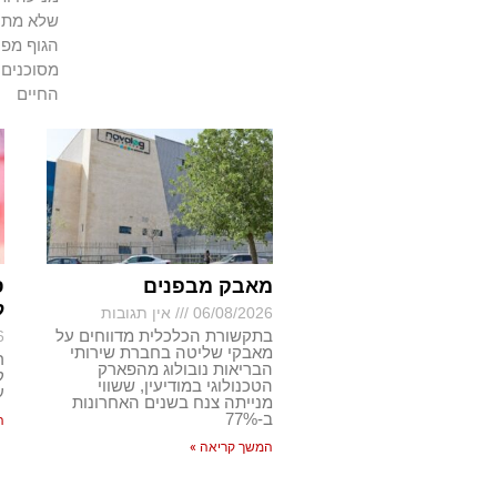
שלא מתרפ
הגוף מפנ
מסוכנים 
החיים
מאבק מבפנים
ס
ל
06/08/2026
אין תגובות
בתקשורת הכלכלית מדווחים על
6
מאבקי שליטה בחברת שירותי
ר
הבריאות נובולוג מהפארק
ק
הטכנולוגי במודיעין, ששווי
ע
מנייתה צנח בשנים האחרונות
ב-77%
ה
המשך קריאה »