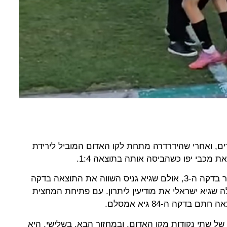
ון אחד בלבד ב-16 מחזורים, ואחרי שהידרדרה מתחת לקו האדום המוביל לירידת
את מכבי יפו כשהביסה אותה בתוצאה 1:4.
יפו עוד הובילה לאחר שער מהיר כבר בדקה ה-3, אולם שגיא גניס השווה את התוצאה בדקה
עלה שגיא ישראלי את מודיעין ליתרון. עם פתיחת המחצית
בדקה ה-84 גיא אמסלם.
של שתי נקודות מקו האדום, ובמחזור הבא, בשלישי, היא