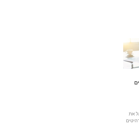
ם
ל את
היטים