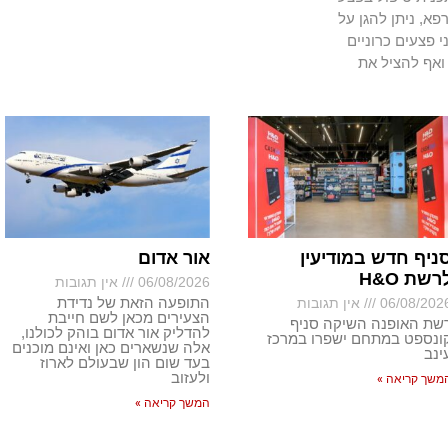
א, ניתן להגן על
י פצעים כרוניים
ואף להציל את
ניף חדש במודיעין
אור אדום
רשת H&O
06/08/2026
אין תגובות
התופעה הזאת של נדידת
06/08/202
אין תגובות
הצעירים מכאן לשם חייבת
שת האופנה השיקה סניף
להדליק אור אדום בוהק לכולנו,
ונספט במתחם ישפרו במרכז
אלה שנשארים כאן ואינם מוכנים
ינב
בעד שום הון שבעולם לארוז
ולעזוב
משך קריאה »
המשך קריאה »