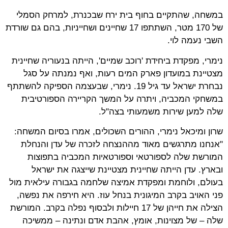
במשחה, שהתקיים בחוף בית ירח שבכנרת, למרחק הסמלי
של 170 מטר, השתתפו 17 שחיינים ושחייניות, בהם גם שורדת
השבי נעמה לוי.
נימרי, מפקדת ביחידת 'רוכב שמיים', הייתה בנעוריה שחיינית
מצטיינת במועדון פארק המים רעות, ואף נמנתה על סגל
נבחרת ישראל עד גיל 19. נימרי, שבעצמה הספיקה להשתתף
במשחקי המכביה, ויתרה על המשך הקריירה הספורטיבית
שלה למען שירות משמעותי בצה"ל.
שרון ומיכאל נימרי, ההורים השכולים, אמרו בסיום המשחה:
"אנחנו מתרגשים מאוד מההנצחה לזכרה של עדן והנחלת
המורשת שלה לספורטאי וספורטאיות המכביה בתפוצות
ובארץ. עדן הייתה שחיינית מצטיינת שייצגה את ישראל
בעולם, ולוחמת ומפקדת אמיצה שלחמה בגבורה עילאית מול
פני האויב בקרב המיגונית בנחל עוז. היא חירפה את נפשה,
הצילה את חייהן של 17 חיילות ולבסוף נפלה בקרב. המורשת
שלה – של מצוינות, אומץ, אהבת אדם ונתינה – ממשיכה