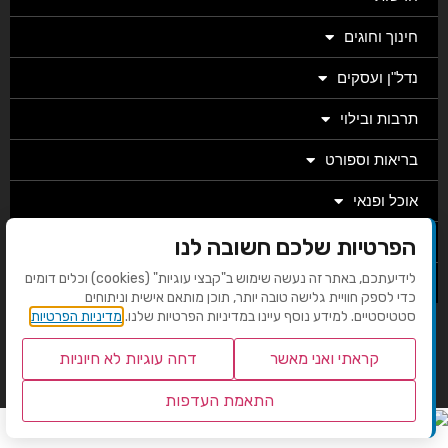
חינוך וחוגים
נדל"ן ועסקים
תרבות ובילוי
בריאות וספורט
אוכל ופנאי
הפרטיות שלכם חשובה לנו
מגזין
לידיעתכם, באתר זה נעשה שימוש ב"קבצי עוגיות" (cookies) וכלים דומים
מערכת
כדי לספק חוויית גלישה טובה יותר, תוכן מותאם אישית וניתוחים
סטטיסטיים. למידע נוסף עיינו במדיניות הפרטיות שלנו.
מדיניות הפרטיות
בניית אתרים EMG
קראתי ואני מאשר
דחה עוגיות לא חיוניות
התאמת העדפות
שנו העדפות פרטיות