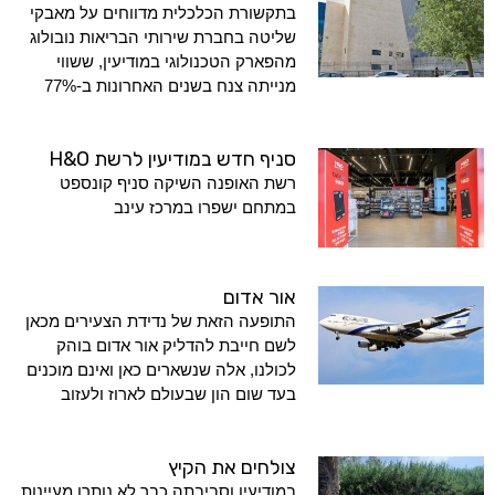
בתקשורת הכלכלית מדווחים על מאבקי
שליטה בחברת שירותי הבריאות נובולוג
מהפארק הטכנולוגי במודיעין, ששווי
מנייתה צנח בשנים האחרונות ב-77%
סניף חדש במודיעין לרשת H&O
רשת האופנה השיקה סניף קונספט
במתחם ישפרו במרכז עינב
אור אדום
התופעה הזאת של נדידת הצעירים מכאן
לשם חייבת להדליק אור אדום בוהק
לכולנו, אלה שנשארים כאן ואינם מוכנים
בעד שום הון שבעולם לארוז ולעזוב
צולחים את הקיץ
במודיעין וסביבתה כבר לא נותרו מעיינות