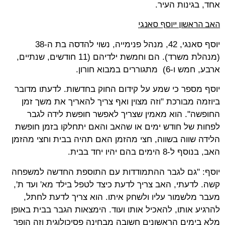
אחד, בגינות העיר.
האב הראשון
יוסף סאנגי
י
יוסף סאנגי, 42, מנהל פנימייה, נשוי להדסה בת ה-38
(מנהלת משרד). הם וחמשת ילדיהם (11 חודשים, שנתיים,
ארבע, חמש ו-6) מתגוררים במבוא חורון.
יוסף מספר כי שמע על קידום החוק בחדשות. לדעתו מדובר
ביוזמה מבורכת "וזה מצוין ואף צריך להאריך את משך זמן
החופשה". הוא מאמין שצריך לאפשר חופשת לידה לגבר
לפחות של חודש ימים או שהאב והאם יתחלקו בזמן חופשת
הלידה שווה בשווה, חצי מהזמן האם תהיה בבית וחצי מהזמן
האב, בנוסף ל-8 הימים בהם יהיו יחד בבית.
יוסף: "גם לגבר ההתמודדות עם התוספת החדשה למשפחה
קשה. לדעתי, האב צריך לדעת כיצד לטפל בילד מא' ועד ת',
מעבר מלשמור עליו ולשחק איתו. הוא צריך לדעת לחתל,
להרגיע אותו, להאכיל אותו ועוד. הימצאות הגבר בבית באופן
מלא בימים הראשונים חשובה מבחינה פסיכולוגית וזה הופך