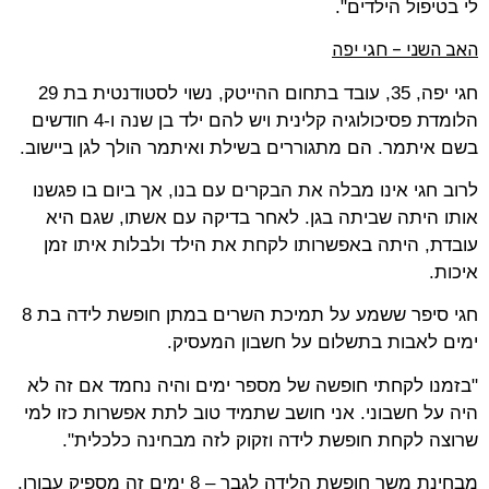
לי בטיפול הילדים".
האב השני – חגי יפה
חגי יפה, 35, עובד בתחום ההייטק, נשוי לסטודנטית בת 29
הלומדת פסיכולוגיה קלינית ויש להם ילד בן שנה ו-4 חודשים
בשם איתמר. הם מתגוררים בשילת ואיתמר הולך לגן ביישוב.
לרוב חגי אינו מבלה את הבקרים עם בנו, אך ביום בו פגשנו
אותו היתה שביתה בגן. לאחר בדיקה עם אשתו, שגם היא
עובדת, היתה באפשרותו לקחת את הילד ולבלות איתו זמן
איכות.
חגי סיפר ששמע על תמיכת השרים במתן חופשת לידה בת 8
ימים לאבות בתשלום על חשבון המעסיק.
"בזמנו לקחתי חופשה של מספר ימים והיה נחמד אם זה לא
היה על חשבוני. אני חושב שתמיד טוב לתת אפשרות כזו למי
שרוצה לקחת חופשת לידה וזקוק לזה מבחינה כלכלית".
מבחינת משך חופשת הלידה לגבר – 8 ימים זה מספיק עבורו.