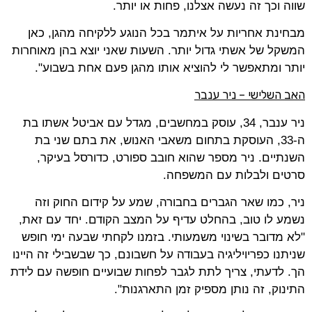
שווה וכך זה נעשה אצלנו, פחות או יותר.
מבחינת אחריות על איתמר בכל הנוגע ללקיחה מהגן, כאן
המשקל של אשתי גדול יותר. השעות שאני יוצא בהן מאוחרות
יותר ומתאפשר לי להוציא אותו מהגן פעם אחת בשבוע".
האב השלישי – ניר ענבר
ניר ענבר, 34, עוסק במחשבים, מגדל עם אביטל אשתו בת
ה-33, העוסקת בתחום משאבי האנוש, את בתם שני בת
השנתיים. ניר מספר שהוא חובב ספורט, כדורסל בעיקר,
סרטים ולבלות עם המשפחה.
ניר, כמו שאר הגברים בחבורה, שמע על קידום החוק וזה
נשמע לו טוב, בהחלט עדיף על המצב הקודם. יחד עם זאת,
"לא מדובר בשינוי משמעותי. בזמנו לקחתי שבעה ימי חופש
שניתנו כפריויליגיה בעבודה על חשבונם, כך שבשבילי זה היינו
הך. לדעתי, צריך לתת לגבר לפחות שבועיים חופשה עם לידת
התינוק, זה נותן מספיק זמן התארגנות".