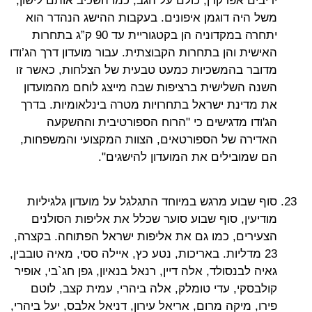
יריבים אפרקדן, כולם על הגב, כמו השכיב אותם לישון,
משל היה דוגמן איפונים. בעקבות ההישג הנהדר הוא
יתחרה במקדוניה הן בקטגוריית עד 90 ק”ג בתחרות
האישית והן בתחרות הקבוצתית. עבור מועדון דרך הג’ודו
מדובר בהמשכיות כמעט טבעית של הצלחות, כאשר זו
השנה השלישית ברציפות שבה מייצג לוחם מהמועדון
את מדינת ישראל בתחרויות מטרה בינלאומיות. בדרך
הג'ודו מדגישים כי "הרוח הספורטיבית וההשקעה
האדירה של הספורטאים, הצוות המקצועי והמשפחות,
הם שמובילים את המועדון להישגים".
סוף שבוע מרגש במיוחד התגלגל על מועדון גלגיליות
מודיעין, סוף שבוע סוער שכלל את אליפות הסולנים
הצעירים, כמו גם את אליפות ישראל הפתוחה. בקצרה,
23 מדליות. באריכות, נטע כץ, איילה ססי, מאיה טובבין,
גאיה לבנסולד, אלה דיין, רנאל בנאיון, גפן חג`בי, אופיר
קולבסקי, עדי טומלק, אלה ביהרי, עמית קצב, לוטם
פירו, מיקה מרום, אריאל עירון, דניאל אלבס, יעל ביהרי,