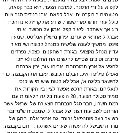
לקפוא על זרי הדפנה. למרבה הצער, היא כבר קפאה,
מטעמים בירוקרטיים, אבל קפאה. ארז בנודיס סגר צוות,
כולל עוזר חדש גארי שפורי, שידע את קריית אונו והכח
ר"ג אך אשתקד. ליאור קפלן אמון על הכושר, איתי
אברג'יל אחראי שוערים, עידון מישלין אנליסט, שמעון
פינטו ממשיך לעונה שלישית כמנהל קבוצה ושי מאור
עדיין מנהל מקצועי. בגזרת השחקנים, כצפוי, נפרדים
מרבים וטובים שסייעו להגשים את החלום ולא יזכו
להגיע אל ארץ המובטחת. אביהו עזר, ירין אברהם
ואפילו פיליפ חאיכ, הבלם הכובש, עזבו את הקבוצה, כדי
להישאר בליגה א', אבל לא בטוח שיש מי שייכנס
לנעליהם. בגזרת הרכש אפשר לציין בין הקורות את
טמיר סטולר הצעיר, 28 הופעות בליגה הלאומית עם
רמת השרון, חבר סגל הנבחרת הצעירה של ישראל אשר
הוחתם לשביעות רצונו של אברג'יל, שמבטיח ש"מדובר
בשוער בעל פוטנציאל גבוה". גם אמיר אלה, המגן של
נורדיה שבישל לה עשרה שערים אשתקד, חתם בקבוצה.