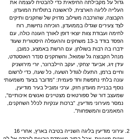
גדול על מקבילתה החיפאית כדי להבטיח לעצמה את
העלייה לליגה הארצית, לראשונה בתולדות המועדון.
הקבוצה, שהורכבה משילוב מדויק של שחקנים ותיקים
לצד צעירים שגדלו בממועדון, הוכיחה נחישות, רוח
לחימה ועבודת צוות יוצאי דופן לאורך העונה כולה, עם
הפסד בודד ב-13 משחקים וההעפלה היסטורית שעוד
ידברו בה רבות בשולחן. עם הרשת באמצע, כמובן.
מנהל הקבוצה גל שמואל, והשחקנים סנדר האוסטדט,
עידן זיג, אביעד יצחקי, יעקב היילברונר, יורי מירושניק
וחיים ברמן, התעלו לגודל השעה, כל שעה, כדי לרשום
עונה בלתי נתפשת וחד פעמית: "מדובר בצעד משמעותי
נוסף בבניית מועדון חזק, ערכי ומוביל בעיר מודיעין,
שמעצב דור של ספורטאים מצטיינים ואנשים איכותיים",
נמסר מעירוני מודיעין, "ברכות ענקיות לכלל השחקנים,
המאמנים והמשפחות".
עירוני מודיעין בליגה השנייה בטיבה בארץ, אחרי 16
שנים מייגעות, אבל בתור מועמדת טבעית לירידה אל לה