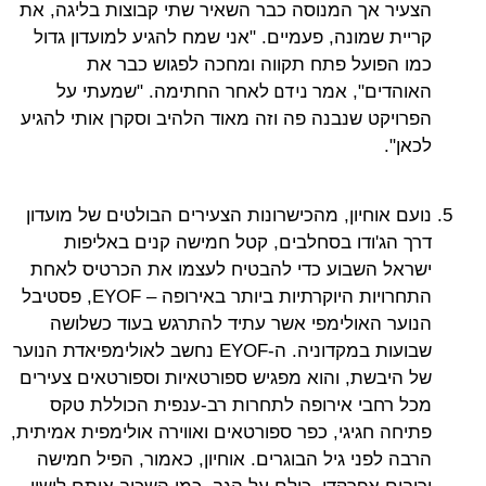
הצעיר אך המנוסה כבר השאיר שתי קבוצות בליגה, את
קריית שמונה, פעמיים. "אני שמח להגיע למועדון גדול
כמו הפועל פתח תקווה ומחכה לפגוש כבר את
נידם
האוהדים", אמר
לאחר החתימה. "שמעתי על
הפרויקט שנבנה פה וזה מאוד הלהיב וסקרן אותי להגיע
לכאן".
נועם אוחיון, מהכישרונות הצעירים הבולטים של מועדון
דרך הג'ודו בסחלבים, קטל חמישה קנים באליפות
ישראל השבוע כדי להבטיח לעצמו את הכרטיס לאחת
התחרויות היוקרתיות ביותר באירופה – EYOF, פסטיבל
הנוער האולימפי אשר עתיד להתרגש בעוד כשלושה
שבועות במקדוניה. ה-EYOF נחשב לאולימפיאדת הנוער
של היבשת, והוא מפגיש ספורטאיות וספורטאים צעירים
מכל רחבי אירופה לתחרות רב-ענפית הכוללת טקס
פתיחה חגיגי, כפר ספורטאים ואווירה אולימפית אמיתית,
הרבה לפני גיל הבוגרים. אוחיון, כאמור, הפיל חמישה