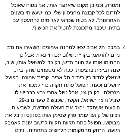
ומטרה, וכמובן מקום שיאתגר אותי. אני בטוח שאוכל
לתרום לכל קבוצה מהניסיון שלי, כמו שעשיתי בשנים
האחרונות". לא בטוח שכדאי לאדומים להתעסק עם
בתיה, שכבר מתכוננת להטיל את הכישוף.
במכבי תל אביב יצאו למחנה אימונים והשאירו את נדב
נידם להתאמן בקריית שלום עם רוי נאווי, אבל כן
החתימו אותו על חוזה חדש, רק כדי להשאיל אותו, שוב,
שנה רביעית ברציפות. ככה לא מטפחים שחקן בית,
שנאלץ לנדוד בין בית"ר תל אביב, קריית שמונה, הפועל
ירושלים וכעת, הפועל פתח תקווה כדי למכור את
מרכולתו. רק בן 24, אבל טיול אחרי צבא כבר יש לו,
שביל חוצה ישראל. הקשר, שכבש 2 שערים ב-29
הופעות אשתקד, יחזק את העולה החדשה, לשביעות
רצונו של קואצ' עומר פרץ שסימן אותו בפנקס וקיבל את
מבוקשו. הפועל פתח תקווה תקווה לרשום עונת קאמבק
רגועה, הרחק מהמקומות הלחוצים בתחתית, ונידם