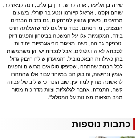
שירה בן אליעזר, אווה קרוש, ירדן בן גלים, דנה קניאזיקר,
שוהם וקסמן, אריאל קייזרמן ונטע בר קורלי. ביצועים
מרהיבים, כישרון שנוצץ למרחקים, גם בזכות הבגדים
הנוצצים, מן הסתם. כבוד גדול גם למי שהעלתה חרס
בידה. המקומיות עלו על המשטח בביטחון והפגינו דיוק
וטכניקה גבוהה, כשהן מציגות כוריאוגרפיות ייחודיות.
לסבתא לא היו גלגלים, אבל לנכדות יש והן משתמשות
בהן כאילו זה הבאטמוביל. "המועדון שולח חיבוק גדול
לכל הבנות שהתחרו, שסיפקו סולואים מרגשים והפגינו
אומץ ונחישות, וחיבוק חם במיוחד עבור אלו שהתחרו
לראשונה מחוץ למודיעין. שוב הוכח כי שילוב של עבודה
קשה, התמדה, אהבה לגלגליות וצוות מדריכות מסור
מניב תוצאות מצוינות על המסלול".
כתבות נוספות