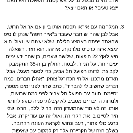
אז בינתיים מבשלים, על אש קטנה. השאלה היא האם
ייצא טעים? או האם ייצא?
המלחמה עם איראן תפסה אותו ביוון עם אריאל הרוש,
אבל לבן שהר יש חבר שעובד ב"אייר חיפה" שנתן לו טיפ
שהאתר ייפתח באמצע הלילה, שלא יעצום עין ואולי הוא
ימצא איזה כרטיס מלרנקה. אז זהו, הוא חזר, השאלה
היא לאן? 22 הופעות, שלושה שערים, בן שהר ידע ימים
יפים יותר, על הנייר, לבטח. החלוץ בן ה-35 התקמבק
לקבוצת ילדותו הפועל תל אביב, כדי לסגור מעגל. אבל
האדם מתכנן ואלוהי הכדורגל צוחק. "אהלן חברים, כמה
דברים שחשוב לי להבהיר", כתב שהר לפני ימים מספר,
"סיימתי חוזה עם הפועל תל אביב לפני כמה שבועות,
ולמרות הדיבורים מסביב לא קיבלתי פניה כרגע לחדש
אותו. זה לא סוד שהמועדון הזה יקר לי ללב, והרצון שלי
היה לסיים בו את הקריירה, ואולי זה גם עוד יקרה. אבל
כרגע כולי פתוח, רעב ונחוש לקראת העונה הקרובה.
בשלב הזה של הקריירה אלך רק למקום עם שאיפות