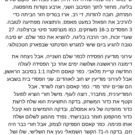
בליגה, מחזור לתוך הסיבוב השני, ארבע נקודות מהפסגה,
המרחק, חובה להודות, די רב. ארז בנודיס חזר הביתה כדי
להרכיב את הפאזל כמעט מאפס, והתוצאה מפתיעה לטובה.
3 הפסדים ב-16 משחקים, כמו מנצ'סטר סיטי וברצלונה. 27
שערי זכות, הכי הרבה בליגה, להוציא את כפר שלם. יש סיבה
טובה להגיע ביום שישי למגרש הסינתטי שבפארק הטכנולוגי.
עירוני מודיעין הפסידה לכפר שלם השנייה, אבל ניצחה את
דימונה הראשונה ושלושה ימים אחר כך הפסידה לעולה
החדשה קריית מלאכי. כפר קאסם חילצה 1:1 בסיבוב הראשון,
אבל לעירוני מודיעין יש חוב לאוהדים. שני הפסדי בית בשבוע
הם שניים יותר מדי. כפר קאסם רוצה לשרוד, אבל
המודיעינית, מתברר, רוצה לעוף. מישל חורי הוציא לפועל
וקטף את כדור המשחק. בדקה התשיעית הוא שלח לרשת
כדור מהפינה של גיא אמסלם, ובדקה החמישים הוא קיבל
כדור מהקפטן תומר בנבנישתי, נפרד מהמגן לשלום ושלח
אותו פנימה. כפר קאסם הספיקה לצמק, אבל חורי כבר היה
חם. בדקה ה-71 הקשר השמאלי נעץ את השלישי, שלו ושל