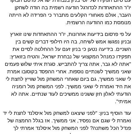
עם סיום תפקידו של יוסי בניון בנבחרת ישראל פרסם הבוקר
יו"ר ההתאחדות לכדורגל הודעה רשמית בה הודה לשחקן
העבר, אולם מאחורי הקלעים מתברר כי הפרידה לא הייתה
מנומסת כמו ההודעה הרשמית.
על פי פרסום בידיעות אחרונות, יו"ר ההתאחדות שינו זוארץ
ובניון נפגשו אמש לשיחה, בה היו חילופי דברים קשים בין
השניים. בידיעה נטען כי בניון זעם על ההחלטה לסיים את
תפקידו כמנהל המקצועי של נבחרת ישראל, והטיח בזוארץ:
"אתה לא גבר, אתה צריך להתבייש. סגרת איתי שלוש פעמים
שאני ממשיך לשנתיים נוספות. אחרי ההפסד בקוסובו אמרת
לי שאני ממשיך, גם ביום שאחרי המשחק מול שווייץ לחצת לי
את היד ואמרת לי שאני ממשיך. לפני המשחק מול רומניה
הודעתי לאלון חזן ששנינו ממשיכים לעוד שנתיים. אתה לא
אמיתי".
עוד הוסיף בניון: "לפני שיצאנו למשחק מול איסלנד לחצת לי יד
ואמרת לי שגם אם נפסיד, אני ממשיך. אז בגלל החמצה של
פנדל הכל משתנה? לפני המשחק מול איסלנד אמרתי לך