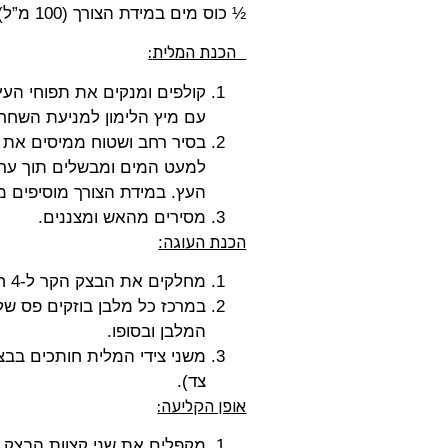
½ כוס מים במידת הצורך (
100
מ”ל)
הכנת המלית
:
עם מיץ הלימון למניעת השחר
בסיר רחב ושטוח ממיסים את 
למעט המים ומבשלים תוך ערבו
העץ. במידת הצורך מוסיפים מ
מסירים מהאש ומצננים.
הכנת העוגה
:
מחלקים את הבצק הקר ל-4 חלקים ומרדדים כל חלק למלבן בגודל 20 ס"מ * 25 ס"מ.
המלבן ובסופו.
צד).
אופן הקליעה:
מקפלים את שני קצוות הבצק ה