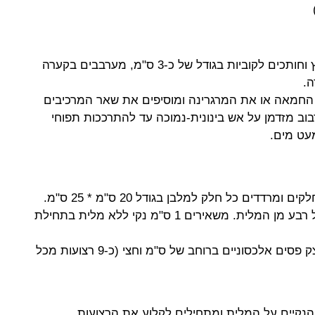
קולפים ומנקים את תפוחי העץ וחותכים לקוביות בגודל של כ-3 ס"מ, מערבבים בקערה
ה.
החמאה או את המרגרינה ומוסיפים את שאר המרכיבים
ב מזדמן על אש בינונית-נמוכה עד להתרככות תפוחי
עט מים.
במרכז כל מלבן בוזקים פס של רבע מן המלית. משאירים 1 ס"מ נקי ללא מלית בתחילת
משני צידי המלית חותכים בבצק פסים אלכסוניים ברוחב של ס"מ וחצי (כ-9 רצועות מכל
נקיים על המלית ומתחילים לקלוע את הרצועות