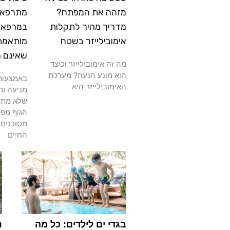
מזהה את המפתח?
מתרפא: 
מדריך מהיר לתקלות
במרפאה
אימובילייזר בשטח
מותאמת
שאינם 
מה זה אימובילייזר וכיצד
הוא מונע הנעה? מערכת
באמצעות 
האימובילייזר היא
מניעה ות
שלא מתרפ
הגוף מפנ
מסוכנים 
החיים
בגדי ים לילדים: כל מה
נ