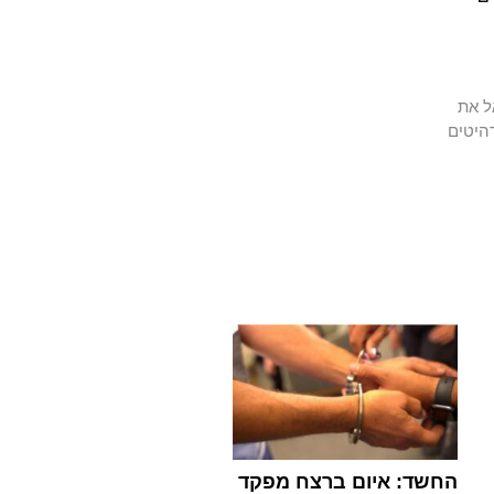
ל את
היטים
החשד: איום ברצח מפקד