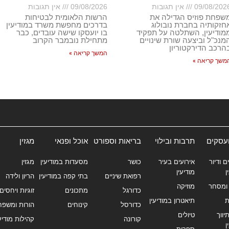
09/08/202
אין תגובות
09/08/2026
אין תגובות
שפחת פוזיס הגדילה את
הרשות הלאומית לבטיחות
חזקותיה בחברת נובולוג
בדרכים מחפשת משרד במודיעין
מודיעין, השתלטה על תפקיד
בו יועסקו שישה עובדים, כבר
מנכ"ל וביצעה שורת שינויים
מתחילת נובמבר הקרוב
הרכב הדירקטוריון
המשך קריאה »
משך קריאה »
ועסקים
תרבות ובילוי
בריאות וספורט
אוכל ופנאי
מגזין
ם ודיור
אירועים בעיר
כושר
מסעדות במודיעין
מגזין
ן
מודיעין
רפואת שיניים
בתי קפה במודיעין
הריון ולידה
ומסחר
מוזיקה
כדורגל
מתכונים
זוגיות ויחסים
ת
תיאטרון במודיעין
כדורסל
קינוחים
הורות ומשפח
ווך
טיולים
קורונה
קהילות מודיעי
ן