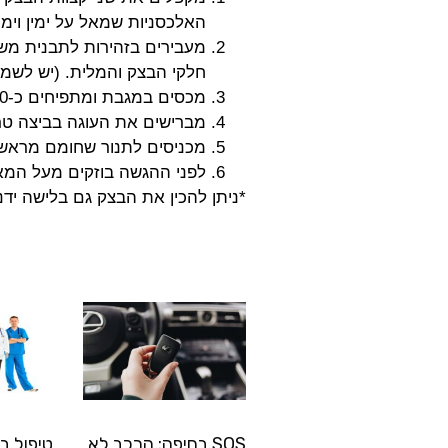
האלכסניות שמאל על ימין וימ
מעבירים בזהירות לתבנית משו
חלקי הבצק והמלית. (יש לשמו
מכסים במגבת ומתפיחים כ-30 דקות וממתינים עד להכפלת הנפח.
מברישים את העוגה בביצה טר
מכניסים לתנור שחומם מראש
לפני ההגשה בוזקים מעל המ
*ניתן להכין את הבצק גם בלישה ידנ
SOS בחיפה: הרכב לא
טיפול ב