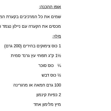
אופן ההכנה:
שמים את כל המרכיבים בקערת המיק
מכסים את הקערה עם ניילון נצמד 
מילוי
:
1
כוס צימוקים בהירים (
200
גרם)
½1 ק"ג תפוחי עץ גרנד סמית
¼ כוס סוכר
½ כוס דבש
100
גרם חמאה או מרגרינה
2
כפיות קינמון
מיץ מלימון אחד