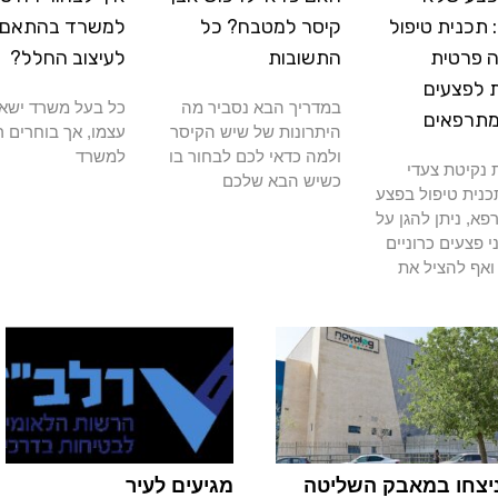
תכנית טיפול
קיסר למטבח? כל
למשרד בהתאם
 פרטית
התשובות
לעיצוב החלל?
 לפצעים
במדריך הבא נסביר מה
כל בעל משרד ישא
מתרפאים
היתרונות של שיש הקיסר
עצמו, אך בוחרים ר
ולמה כדאי לכם לבחור בו
למשרד
נקיטת צעדי
כשיש הבא שלכם
כנית טיפול בפצע
א, ניתן להגן על
י פצעים כרוניים
ואף להציל את
יצחו במאבק השליטה
מגיעים לעיר