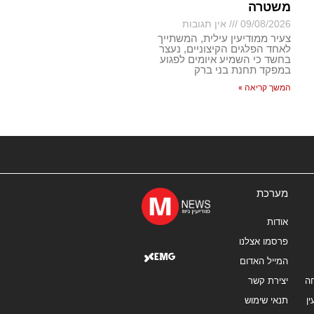
משטרה
09/08/2026
אין תגובות
צעיר ממודיעין עילית, המשתייך
לאחד הפלגים הקיצוניים, נעצר
בחשד כי השמיע איומים לפגוע
במפקד תחנת בני ברק
המשך קריאה »
מערכת
אודות
פרסמו אצלנו
המייל האדום
ה
יצירת קשר
ן
תנאי שימוש