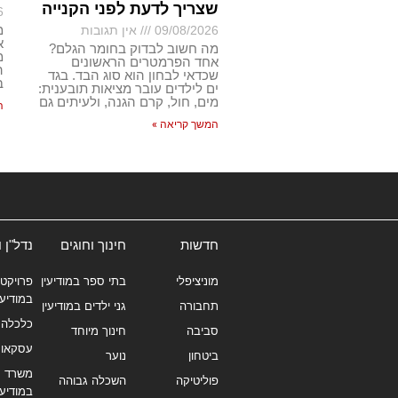
שצריך לדעת לפני הקנייה
6
מ
09/08/2026
אין תגובות
א
מה חשוב לבדוק בחומר הגלם?
מ
אחד הפרמטרים הראשונים
ה
שכדאי לבחון הוא סוג הבד. בגד
ב
ים לילדים עובר מציאות תובענית:
מים, חול, קרם הגנה, ולעיתים גם
ה
המשך קריאה »
חדשות
חינוך וחוגים
נדל"ן 
מוניציפלי
בתי ספר במודיעין
פרויקטי
במודיעי
תחבורה
גני ילדים במודיעין
כלכלה 
סביבה
חינוך מיוחד
עסקאו
ביטחון
נוער
משרד תי
פוליטיקה
השכלה גבוהה
במודיעי