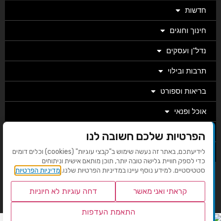
חדשות
חינוך וחוגים
נדל"ן ועסקים
תרבות ובילוי
בריאות וספורט
אוכל ופנאי
מגזין
הפרטיות שלכם חשובה לנו
לידיעתכם, באתר זה נעשה שימוש ב"קבצי עוגיות" (cookies) וכלים דומים
מערכת
כדי לספק חוויית גלישה טובה יותר, תוכן מותאם אישית וניתוחים
סטטיסטיים. למידע נוסף עיינו במדיניות הפרטיות שלנו.
מדיניות הפרטיות
בניית אתרים EMG
קראתי ואני מאשר
דחה עוגיות לא חיוניות
התאמת העדפות