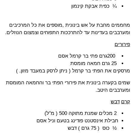
¼
כפית אבקת קינמון
מחממים מחבת על אש בינונית
,
מוספים את כל המרכיבים
ומערבבים בעדינות עד להתרככות התפוחים וצמצום הנוזלים
.
פירורים
200
גרם פתי בר קרמל אסם
25
גרם חמאה מומסת
מרסקים את הפתי בר קרמל
)
ניתן לרסק במעבד מזון
( .
שמים בקערה בינונית את פירורי הפתי בר והחמאה המומסת
ומערבבים היטב
.
קרם
דבש
2
מכלים שמנת מתוקה
) 500
מ
"
ל
(
חבילת אינסטנט פודינג בטעם וניל אסם
½
כוס ( 75 גרם
(
דבש