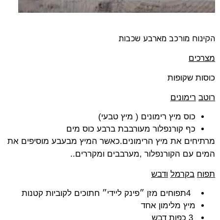
הקינוח
מורכב
מארבע
שכבות
מצרכים
כוסות שקופות
רוטב
רימונים
כוס מיץ רימונים
)
מיץ טבעי
(
כף קורנפלור מעורבבת ברבע כוס מים
מרתיחים את מיץ הרימונים
.
כאשר המיץ מבעבע מוסיפים את
המים עם הקורנפלור
,
מערבבים ומקררים.
.
תפוח
בקרמל
ודבש
4
תפוחים מזן ״פינק ליידי״ חתוכים לקוביות קטנות
מיץ מלימון אחד
3
כפות דבש